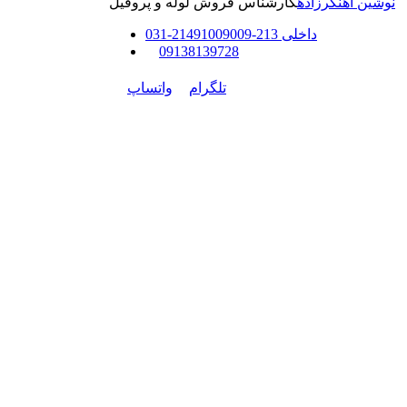
نوشین آهنگرزاده
کارشناس فروش لوله و پروفیل
داخلی
213-214
91009009
-
31
0
0
9138139728
تلگرام
واتساپ