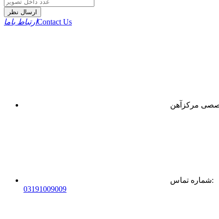
ارسال نظر
Contact Us
ارتباط باما
:
شماره تماس
0
31
91009009