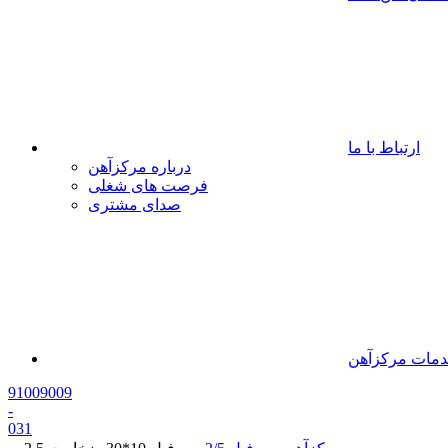
ارتباط با ما
درباره مرکزآهن
فرصت های شغلی
صدای مشتری
مات مرکزآهن
91009009
-
0
31