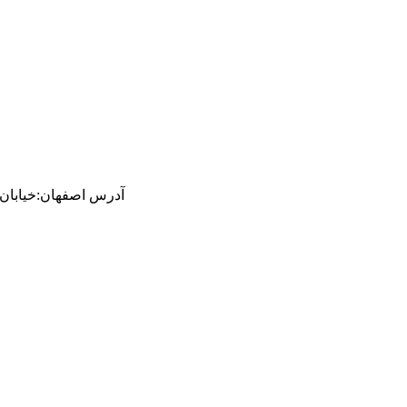
آدرس
اصفهان
:
خیابان ام