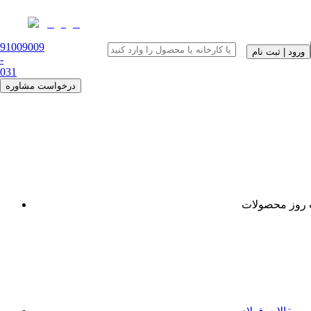
91009009
ورود | ثبت نام
-
0
31
درخواست مشاوره
روز محصولات