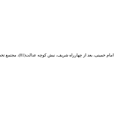
ام خمینی، بعد از چهارراه شریف، نبش کوچه عدالت(81)، مجتمع تخصصی مرکزآهن