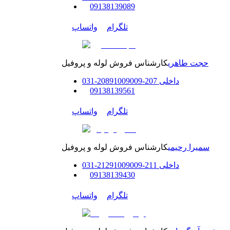
0
9138139089
تلگرام
واتساپ
حجت طاهری
کارشناس فروش لوله و پروفیل
داخلی
207-208
91009009
-
31
0
0
9138139561
تلگرام
واتساپ
سمیرا رحیمی
کارشناس فروش لوله و پروفیل
داخلی
211-212
91009009
-
31
0
0
9138139430
تلگرام
واتساپ