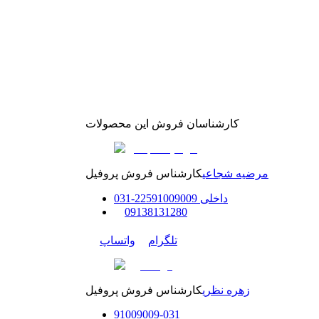
کارشناسان فروش این محصولات
مرضیه شجاعی
کارشناس فروش پروفیل
داخلی
91009009
225
-
31
0
0
9138131280
تلگرام
واتساپ
زهره نظری
کارشناس فروش پروفیل
91009009
-
0
31