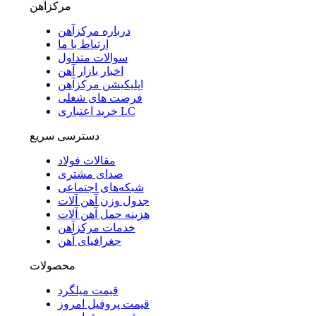
مرکزآهن
درباره مرکزآهن
ارتباط با ما
سوالات متداول
اخبار بازار آهن
اپلیکیشن مرکزآهن
فرصت های شغلی
خرید اعتباری LC
دسترسی سریع
مقالات فولاد
صدای مشتری
شبکه‌های اجتماعی
جدول وزن آهن آلات
هزینه حمل آهن آلات
خدمات مرکزآهن
جغرافیای آهن
محصولات
قیمت میلگرد
قیمت پروفیل امروز