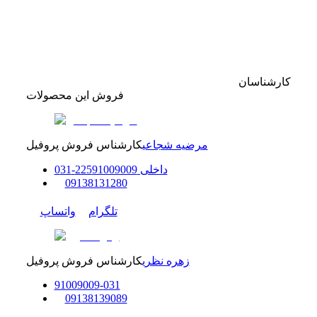
کارشناسان
فروش این محصولات
مرضیه شجاعی
کارشناس فروش پروفیل
داخلی
91009009
225
-
31
0
0
9138131280
تلگرام
واتساپ
زهره نظری
کارشناس فروش پروفیل
91009009
-
0
31
0
9138139089