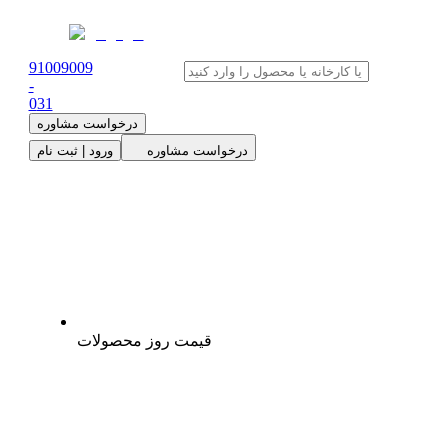
91009009
-
0
31
درخواست مشاوره
درخواست مشاوره
ورود | ثبت نام
قیمت روز محصولات