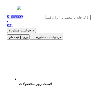
91009009
-
0
31
درخواست مشاوره
درخواست مشاوره
ورود | ثبت نام
قیمت روز محصولات