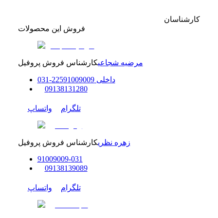
کارشناسان
فروش این محصولات
مرضیه شجاعی
کارشناس فروش پروفیل
داخلی
91009009
225
-
31
0
0
9138131280
تلگرام
واتساپ
زهره نظری
کارشناس فروش پروفیل
91009009
-
0
31
0
9138139089
تلگرام
واتساپ