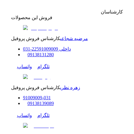
کارشناسان
فروش این محصولات
مرضیه شجاعی
کارشناس فروش پروفیل
داخلی
91009009
225
-
31
0
0
9138131280
تلگرام
واتساپ
زهره نظری
کارشناس فروش پروفیل
91009009
-
0
31
0
9138139089
تلگرام
واتساپ