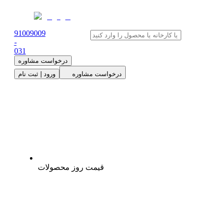
91009009
-
0
31
درخواست مشاوره
درخواست مشاوره
ورود | ثبت نام
قیمت روز محصولات