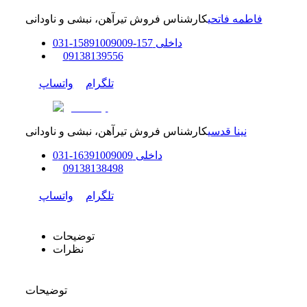
فاطمه فاتحی
کارشناس فروش تیرآهن، نبشی و ناودانی
داخلی
157-158
91009009
-
31
0
0
9138139556
تلگرام
واتساپ
نینا قدسی
کارشناس فروش تیرآهن، نبشی و ناودانی
داخلی
91009009
163
-
31
0
0
9138138498
تلگرام
واتساپ
توضیحات
نظرات
توضیحات