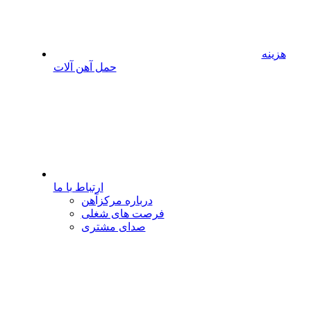
هزینه
حمل آهن آلات
ارتباط با ما
درباره مرکزآهن
فرصت های شغلی
صدای مشتری