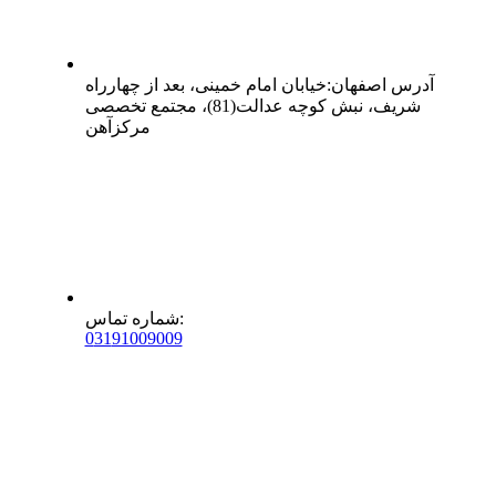
آدرس
اصفهان
:
خیابان امام خمینی، بعد از چهارراه
شریف، نبش کوچه عدالت(81)، مجتمع تخصصی
مرکزآهن
:
شماره تماس
0
31
91009009