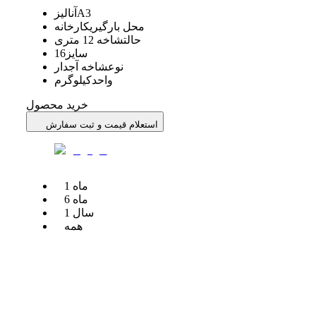
A3
آنالیز
محل بارگیری
کارخانه
حالت
شاخه 12 متری
سایز
16
نوع
شاخه آجدار
واحد
کیلوگرم
خرید محصول
استعلام قیمت و ثبت سفارش
ماه
1
ماه
6
سال
1
همه