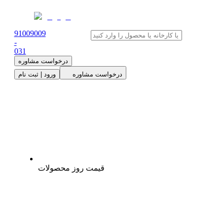
91009009
-
0
31
درخواست مشاوره
درخواست مشاوره
ورود | ثبت نام
قیمت روز محصولات