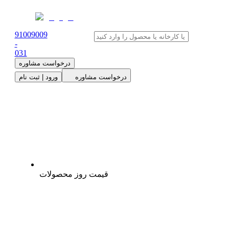
91009009
-
0
31
درخواست مشاوره
درخواست مشاوره
ورود | ثبت نام
قیمت روز محصولات