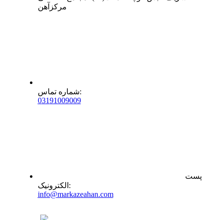
مرکزآهن
:
شماره تماس
0
31
91009009
پست
:
الکترونیک
info@markazeahan.com