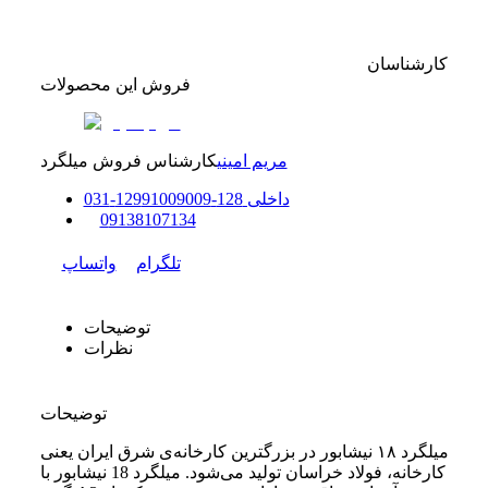
کارشناسان
فروش این محصولات
مریم امینی
کارشناس فروش میلگرد
داخلی
128-129
91009009
-
31
0
0
9138107134
تلگرام
واتساپ
توضیحات
نظرات
توضیحات
میلگرد ۱۸ نیشابور در بزرگترین کارخانه‌ی شرق ایران یعنی
کارخانه، فولاد خراسان تولید می‌شود. میلگرد 18 نیشابور با