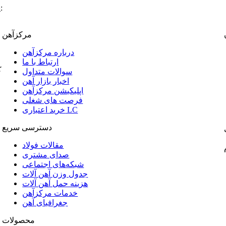
:
پ
مرکزآهن
درباره مرکزآهن
ارتباط با ما
ک
سوالات متداول
اخبار بازار آهن
اپلیکیشن مرکزآهن
فرصت های شغلی
خرید اعتباری LC
دسترسی سریع
مقالات فولاد
صدای مشتری
شبکه‌های اجتماعی
جدول وزن آهن آلات
هزینه حمل آهن آلات
خدمات مرکزآهن
جغرافیای آهن
محصولات