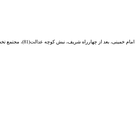
ام خمینی، بعد از چهارراه شریف، نبش کوچه عدالت(81)، مجتمع تخصصی مرکزآهن