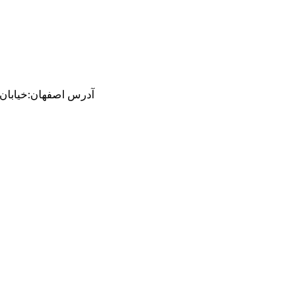
آدرس
اصفهان
:
خیابان ام