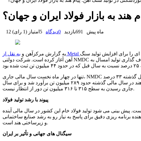
وردشکنی در تولید سنگ آهن؛ پیام هند به بازار فولاد ایران و جهان؟
هند به بازار فولاد ایران و جهان؟
12 ماه پیش
691
بازدید
0
دیدگاه
5
امتیاز
(
1 رای
)
۲۰۲۵–۲۰۲۶ مسیر تازه ای را برای افزایش تولید سنگ
به گزارش مرکزآهن و
آهن آغاز کرده است. شرکت دولتی NMDC به عنوان بزرگ ترین تولیدکننده سنگ آهن این کشور، اعلام کرده که هدف گذاری تولید امسال به
تنها در چهار ماه نخست سال مالی جاری، NMDC توانسته ۱۱.۹۹ میلیون تن سنگ آهن تولید کند که نسبت به مدت مشابه سال گذشته ۳۳ درصد
افزایش نشان می دهد. این روند افزایشی در حالی است که کل تولید هند در سال مالی گذشته حدود ۲۸۹ میلیون تن برآورد شد و برای سال
جاری رسیدن به سطح ۳۱۵ تا ۳۱۶ میلیون تن دور از انتظار نیست.
پیوند با رشد تولید فولاد
است. پیش بینی می شود تولید فولاد خام این کشور در سال مالی آینده
ن همزمانی، نشان دهنده برنامه ریزی دقیق برای پاسخ به نیاز رو به رشد صنایع ساختمانی
و زیرساختی هند است.
سیگنال های جهانی و تأثیر بر ایران