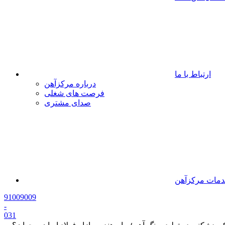
ارتباط با ما
درباره مرکزآهن
فرصت های شغلی
صدای مشتری
مات مرکزآهن
91009009
-
0
31