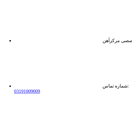
:
شماره تماس
0
31
91009009