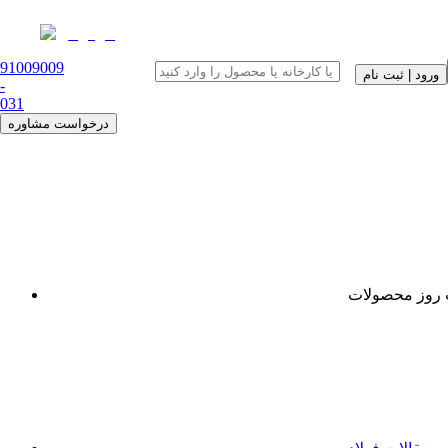
91009009
ورود | ثبت نام
-
0
31
درخواست مشاوره
روز محصولات