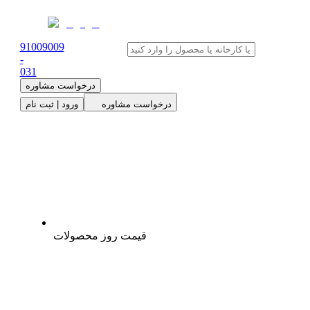
91009009
-
0
31
درخواست مشاوره
درخواست مشاوره
ورود | ثبت نام
قیمت روز محصولات