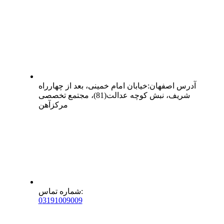
آدرس
اصفهان
:
خیابان امام خمینی، بعد از چهارراه
شریف، نبش کوچه عدالت(81)، مجتمع تخصصی
مرکزآهن
:
شماره تماس
0
31
91009009