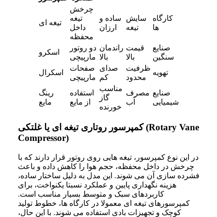
چرخش
کارگاه
سایش
ساده و
تیغه
تیغه ای
ها
تیغه
ارزان
داخل
محفظه
صنایع
قیمت
راندمان
دو روتور
اسکرو
سنگین
بالا
بالا
مارپیچی
ظرفیت
صدای
صفحات
تهویه
اسکرال
محدود
کم
مارپیچی
مناسب
صنایع
مصرف
استفاده
رینگ
گاز
شیمیایی
آب
از مایع
مایع
خورنده
کمپرسور روتاری تیغه ای یا غلتکی (Rotary Vane
Compressor)
در این نوع کمپرسور، تیغه هایی روی روتور قرار دارند که با
چرخش در داخل محفظه، حجم هوا را کاهش داده و باعث
فشرده سازی آن می شوند. این مدل به دلیل ساختار ساده،
هزینه نگهداری پایین و عملکرد نسبتا یکنواخت، برای
کاربردهای سبک و متوسط بسیار مناسب است.
کمپرسورهای تیغه ای معمولا در کارگاه ها، خطوط تولید
کوچک و تجهیزات بادی استفاده می شوند. با این حال،