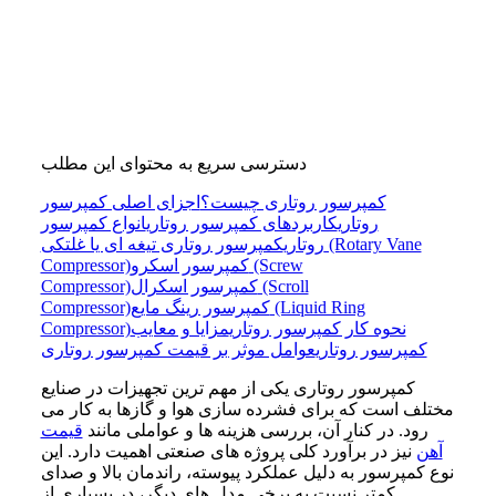
دسترسی سریع به محتوای این مطلب
کمپرسور روتاری چیست؟
اجزای اصلی کمپرسور
روتاری
کاربردهای کمپرسور روتاری
انواع کمپرسور
روتاری
کمپرسور روتاری تیغه ای یا غلتکی (Rotary Vane
کمپرسور اسکرو (Screw
Compressor)
کمپرسور اسکرال (Scroll
Compressor)
کمپرسور رینگ مایع (Liquid Ring
Compressor)
نحوه کار کمپرسور روتاری
مزایا و معایب
Compressor)
کمپرسور روتاری
عوامل موثر بر قیمت کمپرسور روتاری
کمپرسور روتاری یکی از مهم ترین تجهیزات در صنایع
مختلف است که برای فشرده سازی هوا و گازها به کار می
رود. در کنار آن، بررسی هزینه ها و عواملی مانند
قیمت
آهن
نیز در برآورد کلی پروژه های صنعتی اهمیت دارد. این
نوع کمپرسور به دلیل عملکرد پیوسته، راندمان بالا و صدای
کمتر نسبت به برخی مدل های دیگر، در بسیاری از