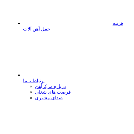
هزینه
حمل آهن آلات
ارتباط با ما
درباره مرکزآهن
فرصت های شغلی
صدای مشتری