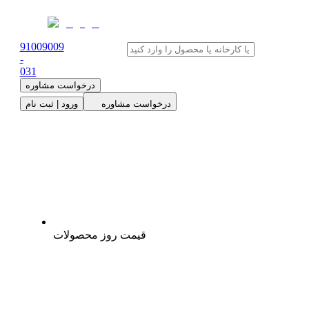
91009009
-
0
31
درخواست مشاوره
درخواست مشاوره
ورود | ثبت نام
قیمت روز محصولات