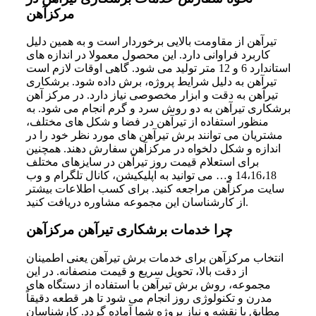
مرکزآهن
تیرآهن از مقاومت بالایی برخوردار است و به‌ همین دلیل
کاربرد فراوانی دارد. این محصول معمولا در اندازه‌ های
استاندارد 6 و 12 متر تولید می‌ شود. گاهی اوقات لازم است
تیرآهن به‌ دلیل شرایط پروژه، برش داده شود. برشکاری
تیرآهن به دقت و ابزار مخصوصی نیاز دارد. در مرکز آهن
برشکاری تیرآهن به دو روش سرد ‌و‌ گرم انجام می‌ شود. به‌‌
منظور استفاده از تیرآهن در فضا و شکل‌‌ های مختلف،
مشتریان می‌ توانند برش تیرآهن‌ های مورد نظر خود را در
اندازه و شکل دلخواه در مرکزآهن سفارش دهند. همچنین
برای استعلام قیمت روز تیرآهن در سایزهای مختلف
14،16،18 و… می‌ توانید به اپلیکیشن، کانال تلگرام و وب
سایت مرکزآهن مراجعه کنید. برای کسب اطلاعات بیشتر
از کارشناسان این مجموعه مشاوره دریافت کنید.
چرا خدمات برشکاری تیرآهن مرکزآهن
انتخاب مرکزآهن برای خدمات برش تیرآهن یعنی اطمینان
از دقت بالا، تحویل سریع و قیمت منصفانه. در این
مجموعه، روش برش تیرآهن با استفاده از دستگاه‌ های
مدرن و تکنولوژی روز انجام می‌ شود تا هر قطعه دقیقاً
مطابق با نقشه و نیاز پروژه شما آماده گردد. کارشناسان