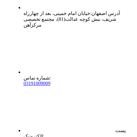
آدرس
اصفهان
:
خیابان امام خمینی، بعد از چهارراه
شریف، نبش کوچه عدالت(81)، مجتمع تخصصی
مرکزآهن
:
شماره تماس
0
31
91009009
پست
:
الکترونیک