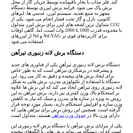
کند. فلز مذاب یا بخار باقیمانده توسط جریان گاز از محل
برش پاک می‌ شود. فرآیند برش لیزری توسط دستگاه
مجهز به منبع تغذیه، سیستم لیزر، عدسی‌ ها، لنزهای
کانونی، نازل و گاز تحت‌ فشار انجام می‌ شود. یکی از
متداول‌ ترین اشعه‌ های لیزر برای برش لیزر متداول CO2
با محدوده قدرت 1000 تا 2000 وات است، اما، گاهی اوقات
از لیزرهای Nd و Nd-YAG برای کاربردهای قوی‌ تر
استفاده می‌ شود.
دستگاه برش لانه زنبوری تیرآهن
دستگاه برش لانه زنبوری تیرآهن یکی از فناوری‌ های جدید
و پیشرفته در برشکاری تیرآهن است که به طور خاص
برای ایجاد برش‌ های پیچیده و دقیق به کار می‌ رود. این
دستگاه با استفاده از تکنولوژی مدرن، برش‌ هایی به شکل
لانه زنبوری روی تیرآهن ایجاد می‌ کند که این برش‌ ها علاوه
بر استحکام بالا، وزن کمتری نیز دارند. برش تیراهن به این
روش به ویژه در سازه‌ های مدرن و سبک که نیاز به کاهش
وزن سازه و افزایش استحکام دارند، بسیار مورد توجه قرار
گرفته است. همچنین این روش برش برای تیرآهن هایی که
هستند، متداول است.
دارای وزن بالا در
جدول وزن تیرآهن
یکی از مزایای برش تیرآهن با دستگاه برش لانه زنبوری این
است که این دستگاه می‌ تواند برش‌ هایی با الگوهای پیچیده