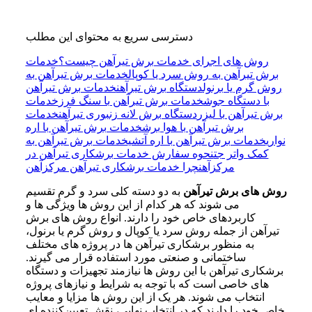
دسترسی سریع به محتوای این مطلب
روش های اجرای خدمات برش تیرآهن چیست؟
خدمات
برش تیرآهن به روش سرد یا کوپال
خدمات برش تیرآهن به
روش گرم یا برنول
دستگاه برش تیرآهن
خدمات برش تیرآهن
با دستگاه جوش
خدمات برش تیرآهن با سنگ فرز
خدمات
برش تیرآهن با لیزر
دستگاه برش لانه زنبوری تیرآهن
خدمات
برش تیرآهن با هوا برش
خدمات برش تیرآهن با اره
نواری
خدمات برش تیرآهن با اره آتشی
خدمات برش تیرآهن به
کمک واتر جت
نحوه سفارش خدمات برشکاری تیرآهن در
مرکزآهن
چرا خدمات برشکاری تیرآهن مرکزآهن
روش‌ های برش تیرآهن
به دو دسته کلی سرد و گرم تقسیم
می‌ شوند که هر کدام از این روش‌ ها ویژگی‌ ها و
کاربردهای خاص خود را دارند. انواع روش‌ های برش
تیرآهن از جمله روش سرد یا کوپال و روش گرم یا برنول،
به منظور برشکاری تیرآهن‌ ها در پروژه‌ های مختلف
ساختمانی و صنعتی مورد استفاده قرار می‌ گیرند.
برشکاری تیرآهن با این روش‌ ها نیازمند تجهیزات و دستگاه‌
های خاصی است که با توجه به شرایط و نیازهای پروژه
انتخاب می‌ شوند. هر یک از این روش‌ ها مزایا و معایب
خاص خود را دارند که در انتخاب نهایی، نقش تعیین‌کننده‌ ای