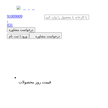
91009009
-
0
31
درخواست مشاوره
درخواست مشاوره
ورود | ثبت نام
قیمت روز محصولات