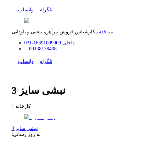
تلگرام
واتساپ
نینا قدسی
کارشناس فروش تیرآهن، نبشی و ناودانی
داخلی
91009009
163
-
31
0
0
9138138498
تلگرام
واتساپ
نبشی سایز 3
کارخانه
1
نبشی سایز 3
به روز رسانی: