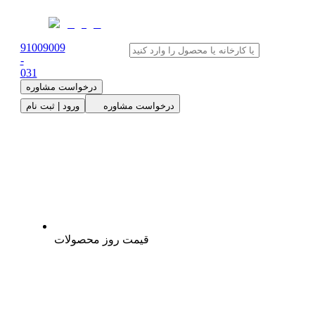
91009009
-
0
31
درخواست مشاوره
درخواست مشاوره
ورود | ثبت نام
قیمت روز محصولات