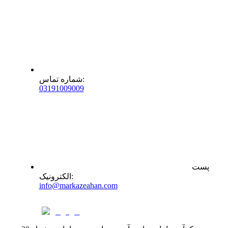
:
شماره تماس
0
31
91009009
پست
:
الکترونیک
info@markazeahan.com