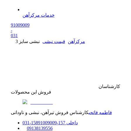
خدمات مرکزآهن
91009009
-
0
31
مرکزآهن
قیمت نبشی
نبشی سایز 3
کارشناسان
فروش این محصولات
فاطمه فاتحی
کارشناس فروش تیرآهن، نبشی و ناودانی
داخلی
157-158
91009009
-
31
0
0
9138139556