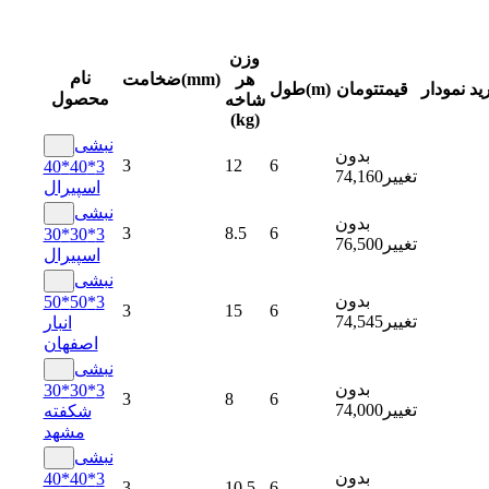
وزن
نام
هر
ضخامت(mm)
ید
نمودار
قیمت
تومان
طول(m)
محصول
شاخه
(kg)
نبشی
بدون
3
12
6
3*40*40
تغییر
74,160
اسپیرال
نبشی
بدون
3
8.5
6
3*30*30
تغییر
76,500
اسپیرال
نبشی
بدون
3*50*50
3
15
6
تغییر
74,545
انبار
اصفهان
نبشی
بدون
3*30*30
3
8
6
تغییر
74,000
شکفته
مشهد
نبشی
بدون
3*40*40
3
10.5
6