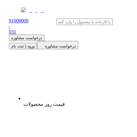
91009009
-
0
31
درخواست مشاوره
درخواست مشاوره
ورود | ثبت نام
قیمت روز محصولات