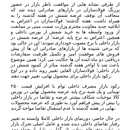
از طرفی نشانه هایی از موافقت ناظر بازار در حضور
پررنگ فولادسازان در بازارهای صادراتی دیده شد که
متعاقب آن توقف عرضه شمش در هفته گذشته را به
همراه داشت. هفته گذشته؛ فولادسازان در اعتراض به
ابلاغیه جدید معاونت محترم وزارت صمت مبنی بر ممانعت
از ورود واسطه ها به خرید شمش از بورس داخلی و
همچین اعتراض به نرخ پایه عرضه؛ از عرضه شمش در
بازار داخلی با نرخ مصوب خودداری نمودند؛ این در حالی بود
که برخی شنیده ها از بازارهای صادراتی آن ها از پیش
فروش های موفقیت آمیز و تکمیل ظرفیت سفارشات
دریافتی دو ماه آینده آن ها حکایت می کرد؛ همین موضوع
باعث شد تا اواخر هفته گذشته متاثر از کمبود شمش در
بازار داخلی؛ فولادسازان القایی تغییر روند داده و در اوج
رکود بازار داخلی برای محصول نهایی، تغییر جهت دهند.
رکود بازار مصرف داخلی توام با افزایش قیمت ۲۵۰
تومانی و یک شبه نرخ پایه عرضه محصول نهایی در بورس
کالا موجبات شکاف بیشتر عرضه و تقاضا در بازار داخلی
را بیش از پیش فراهم آورد به طوری که عرضه محصولات
نهایی در هفته گذشته با عدم استقبال تقاضا مواجه گردید.
در حال حاضر، دورنمای بازار داخلی کاملا وابسته به تغییر
رفتار تقاضای داخلی دیده شده و عامل اصلی تحرک بازار
در ثبات متغیرهای بنیادین اثر گذار بر بازار از جمله مهم