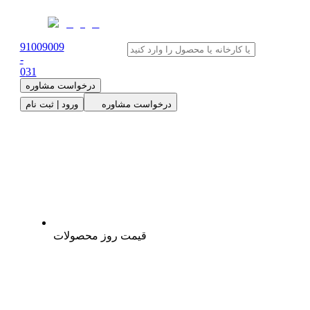
91009009
-
0
31
درخواست مشاوره
درخواست مشاوره
ورود | ثبت نام
قیمت روز محصولات