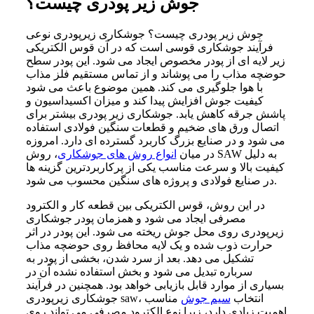
جوش زیر پودری چیست؟
جوش زیر پودری چیست؟ جوشکاری زیرپودری نوعی
فرآیند جوشکاری قوسی است که در آن قوس الکتریکی
زیر لایه ای از پودر مخصوص ایجاد می شود. این پودر سطح
حوضچه مذاب را می پوشاند و از تماس مستقیم فلز مذاب
با هوا جلوگیری می کند. همین موضوع باعث می شود
کیفیت جوش افزایش پیدا کند و میزان اکسیداسیون و
پاشش جرقه کاهش یابد. جوشکاری زیر پودری بیشتر برای
اتصال ورق های ضخیم و قطعات سنگین فولادی استفاده
می شود و در صنایع بزرگ کاربرد گسترده ای دارد. امروزه
در میان
انواع روش های جوشکاری
، روش SAW به دلیل
کیفیت بالا و سرعت مناسب یکی از پرکاربردترین گزینه ها
در صنایع فولادی و پروژه های سنگین محسوب می شود.
در این روش، قوس الکتریکی بین قطعه کار و الکترود
مصرفی ایجاد می شود و همزمان پودر جوشکاری
زیرپودری روی محل جوش ریخته می شود. این پودر در اثر
حرارت ذوب شده و یک لایه محافظ روی حوضچه مذاب
تشکیل می دهد. بعد از سرد شدن، بخشی از پودر به
سرباره تبدیل می شود و بخش استفاده نشده آن در
بسیاری از موارد قابل بازیابی خواهد بود. همچنین در فرآیند
جوشکاری زیرپودری saw، انتخاب
سیم جوش
مناسب
اهمیت زیادی دارد، زیرا نوع الکترود مصرفی می تواند روی