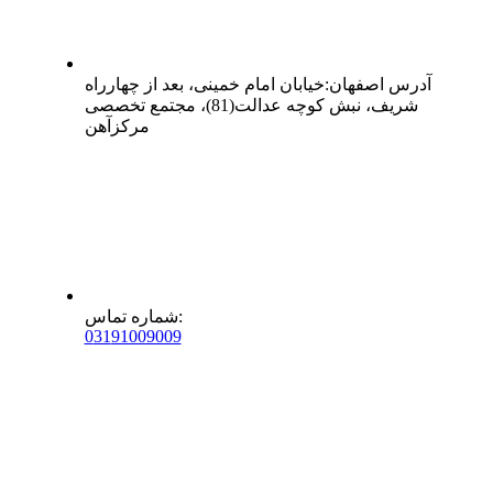
آدرس
اصفهان
:
خیابان امام خمینی، بعد از چهارراه
شریف، نبش کوچه عدالت(81)، مجتمع تخصصی
مرکزآهن
:
شماره تماس
0
31
91009009