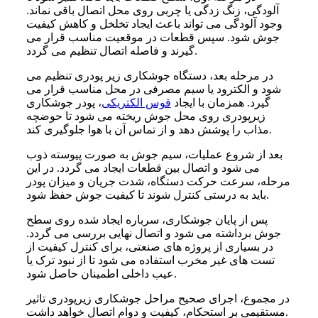
آلودگی، زنگ زدگی یا چربی روی محل اتصال باقی نماند.
وجود آلودگی می تواند باعث ایجاد تخلخل و کاهش کیفیت
جوش شود. سپس قطعات در موقعیت مناسب قرار می
گیرند و فاصله اتصال تنظیم می گردد.
در مرحله بعد، دستگاه جوشکاری زیر پودری تنظیم می
شود و الکترود یا سیم مصرفی در محل مناسب قرار می
گیرد. همزمان با ایجاد
قوس الکتریکی
، پودر جوشکاری
زیرپودری روی محل جوش ریخته می شود تا حوضچه
مذاب را پوشش دهد و از تماس آن با هوا جلوگیری کند.
بعد از شروع عملیات، سیم جوش به صورت پیوسته ذوب
می شود و اتصال بین قطعات ایجاد می گردد. در این
مرحله، سرعت حرکت دستگاه، شدت جریان و میزان پودر
باید به درستی کنترل شوند تا کیفیت جوش حفظ شود.
پس از پایان جوشکاری، سرباره ایجاد شده روی سطح
جوش برداشته می شود و اتصال نهایی بررسی می گردد.
در بسیاری از پروژه های صنعتی، برای کنترل کیفیت از
تست های غیر مخرب استفاده می شود تا از نبود ترک یا
عیب داخلی اطمینان حاصل شود.
در مجموع، اجرای صحیح مراحل جوشکاری زیرپودری تاثیر
مستقیمی بر استحکام، کیفیت و دوام اتصال خواهد داشت.