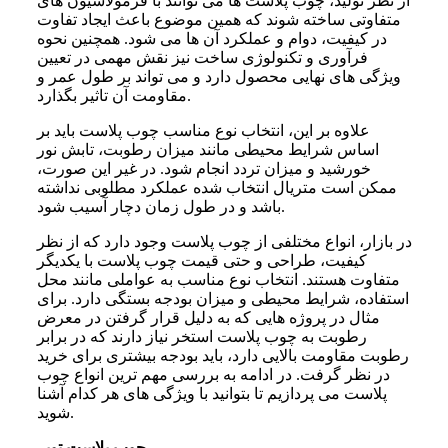
از نظر تولید، چوب پلاست ها می توانند با فرمولاسیون های
متفاوتی ساخته شوند که همین موضوع باعث ایجاد تفاوت
در کیفیت، دوام و عملکرد آن ها می شود. همچنین نحوه
فرآوری و تکنولوژی ساخت نیز نقش مهمی در تعیین
ویژگی های نهایی محصول دارد و می تواند بر طول عمر و
مقاومت آن تاثیر بگذارد.
علاوه بر این، انتخاب نوع مناسب چوب پلاست باید بر
اساس شرایط محیطی مانند میزان رطوبت، تابش نور
خورشید و میزان تردد انجام شود. در غیر این صورت،
ممکن است متریال انتخاب شده عملکرد مطلوبی نداشته
باشد و در طول زمان دچار آسیب شود.
در بازار، انواع مختلفی از چوب پلاست وجود دارد که از نظر
کیفیت، طراحی و حتی قیمت چوب پلاست با یکدیگر
متفاوت هستند. انتخاب نوع مناسب به عواملی مانند محل
استفاده، شرایط محیطی و میزان بودجه بستگی دارد. برای
مثال در پروژه هایی که به دلیل قرار گرفتن در معرض
رطوبت به چوب پلاست استخر نیاز دارند که در برابر
رطوبت مقاومت بالایی دارد، باید بودجه بیشتری برای خرید
در نظر گرفت. در ادامه به بررسی مهم ترین انواع چوب
پلاست می پردازیم تا بتوانید با ویژگی های هر کدام آشنا
شوید.
چوب پلاست توپر