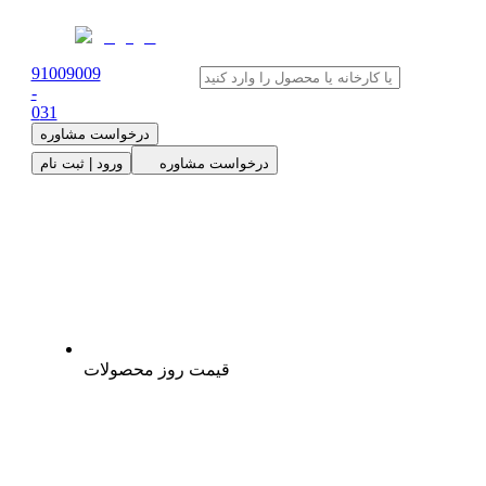
91009009
-
0
31
درخواست مشاوره
درخواست مشاوره
ورود | ثبت نام
قیمت روز محصولات