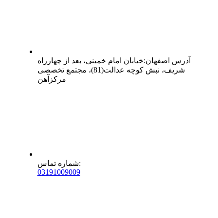
آدرس
اصفهان
:
خیابان امام خمینی، بعد از چهارراه
شریف، نبش کوچه عدالت(81)، مجتمع تخصصی
مرکزآهن
:
شماره تماس
0
31
91009009