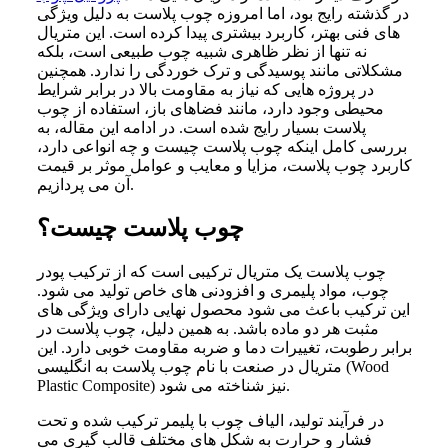
در گذشته رایج بود، اما امروزه چوب پلاست به دلیل ویژگی
های فنی بهتر، کاربرد بیشتری پیدا کرده است. این متریال
نه تنها از نظر ظاهری شبیه چوب طبیعی است، بلکه
مشکلاتی مانند پوسیدگی و ترک خوردگی را ندارد. همچنین
در پروژه هایی که نیاز به مقاومت بالا در برابر شرایط
محیطی وجود دارد، مانند فضاهای باز، استفاده از چوب
پلاست بسیار رایج شده است. در ادامه این مقاله، به
بررسی کامل اینکه چوب پلاست چیست و چه انواعی دارد،
کاربرد چوب پلاست، مزایا و معایب و عوامل موثر بر قیمت
آن می پردازیم.
چوب پلاست چیست؟
چوب پلاست یک متریال ترکیبی است که از ترکیب پودر
چوب، مواد پلیمری و افزودنی های خاص تولید می شود.
این ترکیب باعث می شود محصول نهایی دارای ویژگی های
مثبت هر دو ماده باشد. به همین دلیل، چوب پلاست در
برابر رطوبت، تغییرات دما و ضربه مقاومت خوبی دارد. این
متریال در صنعت با نام چوب پلاست به انگلیسی (Wood
Plastic Composite) نیز شناخته می شود.
در فرآیند تولید، الیاف چوب با پلیمر ترکیب شده و تحت
فشار و حرارت به شکل های مختلف قالب گیری می