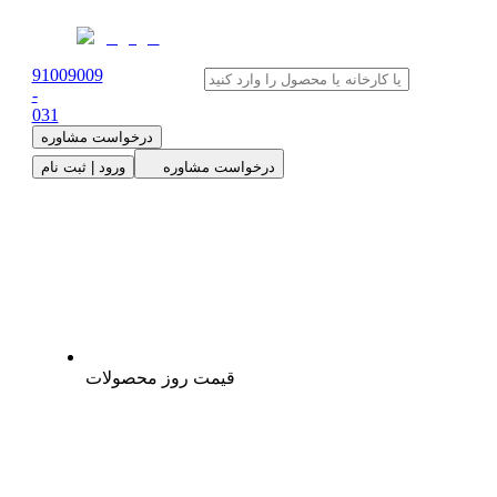
91009009
-
0
31
درخواست مشاوره
درخواست مشاوره
ورود | ثبت نام
قیمت روز محصولات