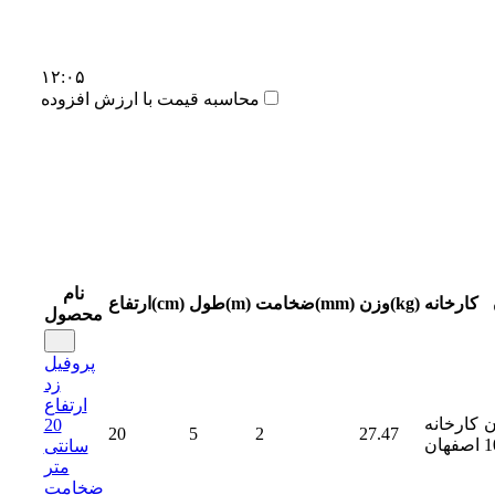
۱۲:۰۵
محاسبه قیمت با ارزش افزوده
نام
کارخانه
وزن(kg)
ضخامت(mm)
طول(m)
ارتفاع(cm)
محصول
پروفیل
زد
ارتفاع
ن
کارخانه
20
20
5
2
27.47
1
اصفهان
سانتی
متر
ضخامت