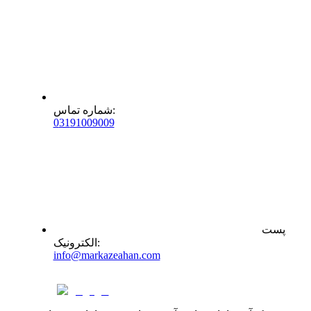
:
شماره تماس
0
31
91009009
پست
:
الکترونیک
info@markazeahan.com