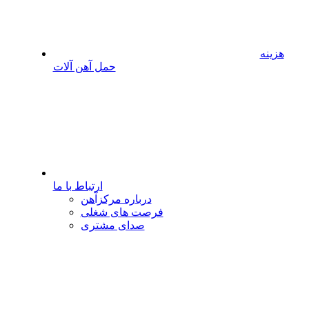
هزینه
حمل آهن آلات
ارتباط با ما
درباره مرکزآهن
فرصت های شغلی
صدای مشتری