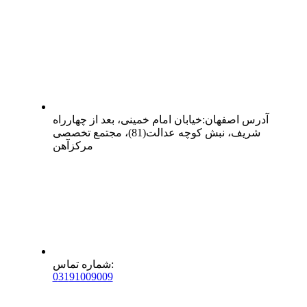
آدرس
اصفهان
:
خیابان امام خمینی، بعد از چهارراه
شریف، نبش کوچه عدالت(81)، مجتمع تخصصی
مرکزآهن
:
شماره تماس
0
31
91009009