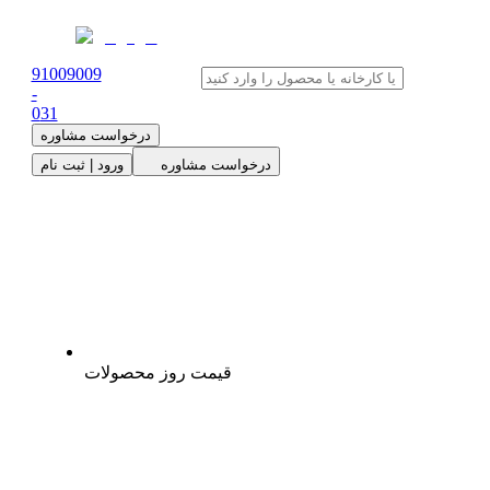
91009009
-
0
31
درخواست مشاوره
درخواست مشاوره
ورود | ثبت نام
قیمت روز محصولات