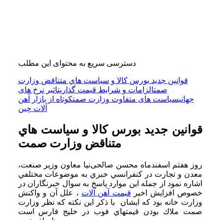
دسترسی سریع به محتوای این مطلب
قوانین جدید بورس کالا و سياست هاي متناقض وزارت
صمت
الزامات و شرایط قیمت گذاری
تاثیر نرخ های
جهانی
سیاست های متفاوت وزارت صمت
کوتاه از بازار آهن
آلات چین
قوانین جدید بورس کالا و سياست هاي
متناقض وزارت صمت
روز هفتم اسفندماه محسن صالحی‌نیا معاون وزیر صنعت،
معدن و تجارت در كنفرانسي خبري به موضوعات مختلفي
اشاره نمود از جمله اين موارد پاسخ به سوال خبرنگاران در
خصوص افزايش اخير
قيمت آهن آلات
، علل آن و واكنش
وزارت خانه بود كه ايشان با ذكر اين نكته كه نظر وزارت
صمت ملاك بودن قيمتهاي فوب در خليج فارس است