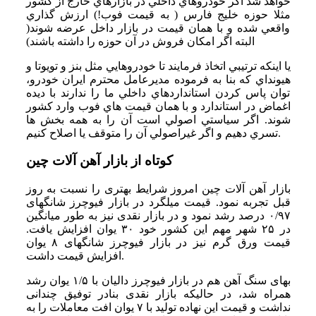
خواهد شد اگر خودروهاي داخلي در بازارهاي خارج از كشور
مثلا حوزه خليج فارس ( به قيمت فوب!) ارزش گذاري
واقعي شده و با همان قيمت در بازار داخل عرضه شوند(
البته اگر امكان فروش در آن حوزه را داشته باشند)
يا اينكه ترتيبي اتخاذ فرمايند تا خودروهايي مثل بنز و تويوتا و
هيونداي كه بنا به فرموده مديرعامل محترم ايران خودرو،
توان پاس كردن استانداردهاي داخلي ما را ندارند با ديده
اغماض در استاندارد و با همان قيمت هاي فوب وارد كشور
شوند. اگر سياستي اصولي است آن را به همه بخش ها
تسري دهيم و اگر غيراصولي آن را متوقف يا اصلاح كنيم.
کوتاه از بازار آهن آلات چین
بازار آهن آلات چین امروز شرایط بهتری را نسبت به روز
قبل تجربه نمود. قیمت میلگرد در بازار فیوچرز شانگهای
۰/۹۷ درصد رشد نمود و در بازار نقدی نیز به طور میانگین
در ۲۵ شهر مهم این کشور خود ۳۰ یوان افزایش یافت.
قیمت ورق گرم نیز در بازار فیوچرز شانگهای ۸ یوان
افزایش قیمت داشت.
بهای سنگ آهن هم در بازار فیوچرز دالیان با ۱/۵ یوان رشد
همراه شد، در حالیکه بازار نقدی بنادر توفیق چندانی
نداشت و قیمت این نهاده تولید با ۷ یوان افت معاملات را به