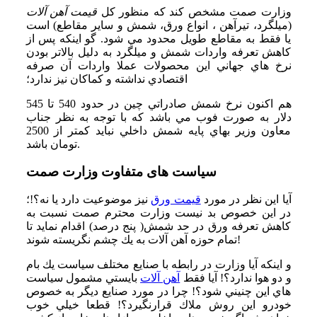
وزارت صمت مشخص كند كه منظور كل
قیمت آهن آلات
(ميلگرد، تيرآهن ، انواع ورق، شمش و ساير مقاطع) است
يا فقط به مقاطع طويل محدود مي شود. گو اينكه پس از
كاهش تعرفه واردات شمش و ميلگرد به دليل بالاتر بودن
نرخ هاي جهاني اين محصولات عملا واردات آن صرفه
اقتصادي نداشته و كماكان نيز ندارد؛
هم اكنون نرخ شمش صادراتي چين در حدود 540 تا 545
دلار به صورت فوب مي باشد كه با توجه به نظر جناب
معاون وزير بهاي پايه شمش داخلي نبايد كمتر از 2500
تومان باشد.
سیاست های متفاوت وزارت صمت
آيا اين نظر در مورد
قيمت ورق
نيز موضوعيت دارد يا نه؟!؛
در اين خصوص بد نيست وزارت محترم صمت نسبت به
كاهش تعرفه ورق در حد شمش( پنج درصد) اقدام نمايد تا
تمام حوزه آهن آلات به يك چشم نگريسته شوند!
و اينكه آيا وزارت در رابطه با صنايع مختلف سياست يك بام
و دو هوا ندارد؟! آيا فقط
آهن آلات
بايستي مشمول سياست
هاي اين چنيني شود؟! چرا در مورد صنايع ديگر به خصوص
خودرو اين روش ملاك قرارنگيرد؟! قطعا خيلي خوب