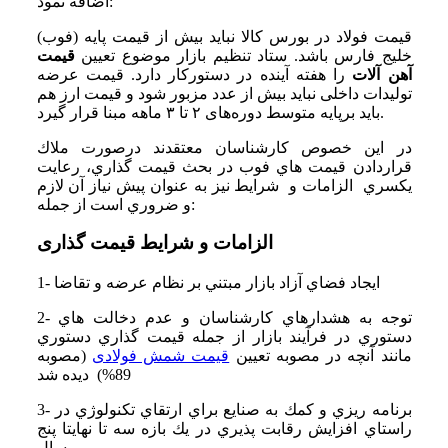
اضافه نمود:
قیمت فولاد در بورس کالا نباید بیش از قیمت پایه (فوب)
خلیج فارس باشد. ستاد تنظیم بازار موضوع تعیین
قیمت
آهن آلات
را هفته آینده در دستورکار دارد. قیمت عرضه
تولیدات داخلی نباید بیش از عدد مزبور شود و قیمت ارز هم
باید برپایه متوسط دوره‌های ۲ تا ۳ ماهه مبنا قرار گیرد.
در اين خصوص كارشناسان معتقدند درصورت ملاك
قراردادن قيمت هاي فوب در بحث قيمت گذاري، رعايت
يكسري الزامات و شرايط نيز به عنوان پيش نياز آن لازم
و ضروري است از جمله:
الزامات و شرایط قیمت گذاری
1- ايجاد فضاي آزاد بازار مبتني بر نظام عرضه و تقاضا
2- توجه به هشدارهاي كارشناسان و عدم دخالت هاي
دستوري در فرآيند بازار از جمله قيمت گذاري دستوري
مانند آنچه در مصوبه تعيين
قيمت شمش فولادی
(مصوبه
89%) ديده شد
3- برنامه ريزي و كمك به صنايع براي ارتقاي تكنولوژي در
راستاي افزايش رقابت پذيري در يك بازه سه تا نهايتا پنج
سال