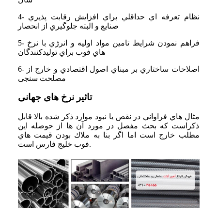
4- نظام تعرفه اي حداقلي براي افزايش رقابت پذيري
صنايع و البته جلوگيري از انحصار
5- فراهم نمودن شرايط تامين مواد اوليه و انرژي با نرخ
هاي فوب براي توليدكنندگان
6- اصلاحات ساختاري بر مبناي اصول اقتصادي و خارج از
مصلحت سنجی
تاثیر نرخ های جهانی
مثال هاي فراواني در نقص يا نبود موارد ذكر شده بالا قابل
ذكراست كه بحث مفصل در مورد آن ها از حوصله اين
مطلب خارج است اما اگر بنا به ملاك بودن قيمت هاي
فوب خليج فارس است.