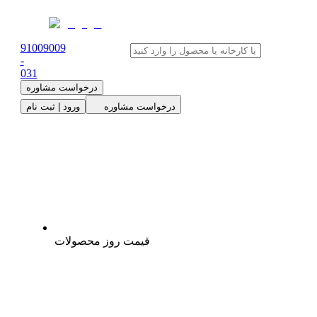
91009009
-
0
31
درخواست مشاوره
درخواست مشاوره
ورود | ثبت نام
قیمت روز محصولات