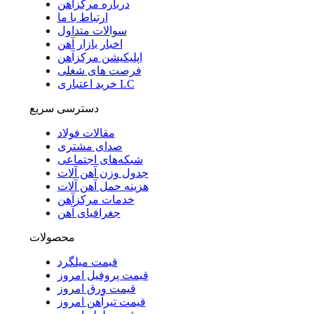
درباره مرکزآهن
ارتباط با ما
سوالات متداول
اخبار بازار آهن
اپلیکیشن مرکزآهن
فرصت های شغلی
خرید اعتباری LC
دسترسی سریع
مقالات فولاد
صدای مشتری
شبکه‌های اجتماعی
جدول وزن آهن آلات
هزینه حمل آهن آلات
خدمات مرکزآهن
جغرافیای آهن
محصولات
قیمت میلگرد
قیمت پروفیل امروز
قیمت ورق امروز
قیمت تیرآهن امروز