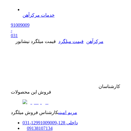
خدمات مرکزآهن
91009009
-
0
31
مرکزآهن
قیمت میلگرد
قیمت میلگرد نیشابور
کارشناسان
فروش این محصولات
مریم امینی
کارشناس فروش میلگرد
داخلی
128-129
91009009
-
31
0
0
9138107134