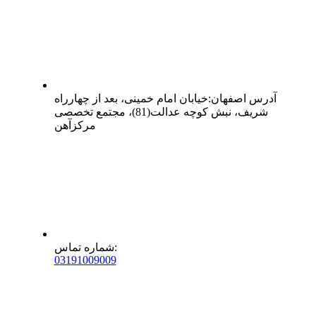
آدرس
اصفهان
:
خیابان امام خمینی، بعد از چهارراه
شریف، نبش کوچه عدالت(81)، مجتمع تخصصی
مرکزآهن
:
شماره تماس
0
31
91009009