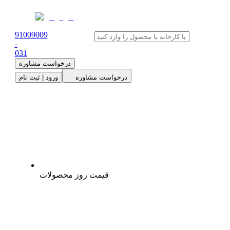
91009009
-
0
31
درخواست مشاوره
درخواست مشاوره
ورود | ثبت نام
قیمت روز محصولات