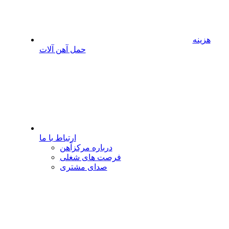
هزینه
حمل آهن آلات
ارتباط با ما
درباره مرکزآهن
فرصت های شغلی
صدای مشتری