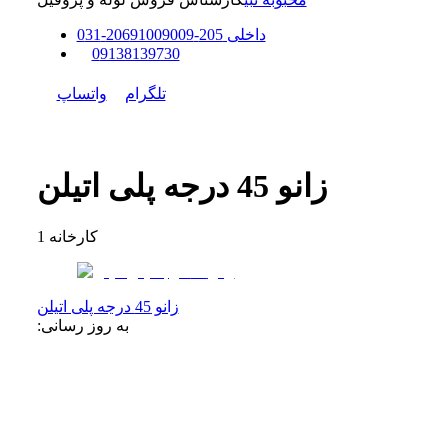
داخلی
205-206
91009009
-
31
0
0
9138139730
تلگرام
واتساپ
زانو 45 درجه پلی اتیلن
کارخانه
1
زانو 45 درجه پلی اتیلن
به روز رسانی: