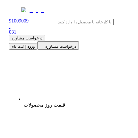
91009009
-
0
31
درخواست مشاوره
درخواست مشاوره
ورود | ثبت نام
قیمت روز محصولات