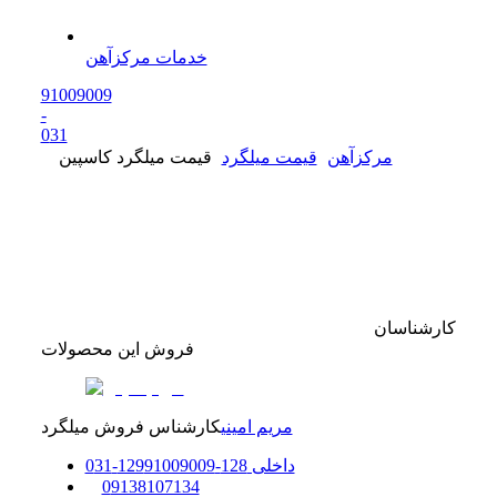
خدمات مرکزآهن
91009009
-
0
31
مرکزآهن
قیمت میلگرد
قیمت میلگرد کاسپین
کارشناسان
فروش این محصولات
مریم امینی
کارشناس فروش میلگرد
داخلی
128-129
91009009
-
31
0
0
9138107134