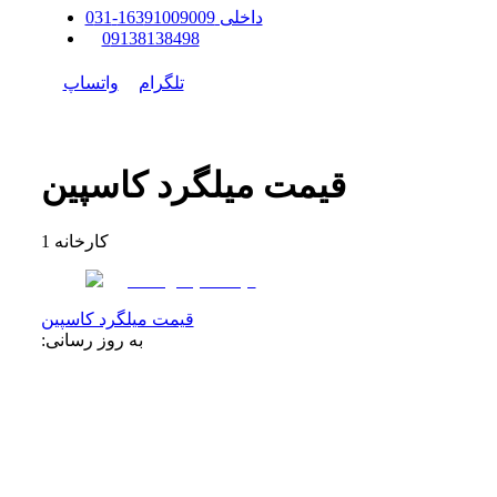
داخلی
91009009
163
-
31
0
0
9138138498
تلگرام
واتساپ
قیمت میلگرد کاسپین
کارخانه
1
قیمت میلگرد کاسپین
به روز رسانی: