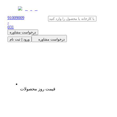
91009009
-
0
31
درخواست مشاوره
درخواست مشاوره
ورود | ثبت نام
قیمت روز محصولات