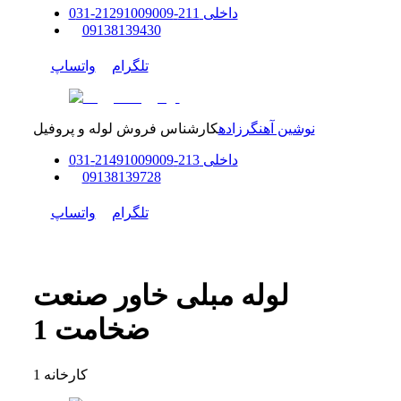
داخلی
211-212
91009009
-
31
0
0
9138139430
تلگرام
واتساپ
نوشین آهنگرزاده
کارشناس فروش لوله و پروفیل
داخلی
213-214
91009009
-
31
0
0
9138139728
تلگرام
واتساپ
لوله مبلی خاور صنعت
ضخامت 1
کارخانه
1