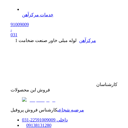
خدمات مرکزآهن
91009009
-
0
31
مرکزآهن
لوله مبلی خاور صنعت ضخامت 1
کارشناسان
فروش این محصولات
مرضیه شجاعی
کارشناس فروش پروفیل
داخلی
91009009
225
-
31
0
0
9138131280