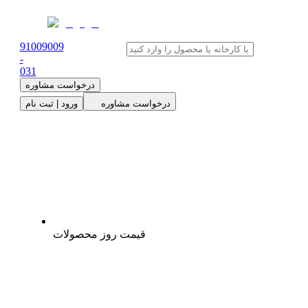
91009009
-
0
31
درخواست مشاوره
درخواست مشاوره
ورود | ثبت نام
قیمت روز محصولات