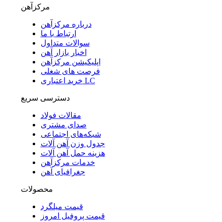
مرکزآهن
درباره مرکزآهن
ارتباط با ما
سوالات متداول
اخبار بازار آهن
اپلیکیشن مرکزآهن
فرصت های شغلی
خرید اعتباری LC
دسترسی سریع
مقالات فولاد
صدای مشتری
شبکه‌های اجتماعی
جدول وزن آهن آلات
هزینه حمل آهن آلات
خدمات مرکزآهن
جغرافیای آهن
محصولات
قیمت میلگرد
قیمت پروفیل امروز