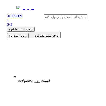
91009009
-
0
31
درخواست مشاوره
درخواست مشاوره
ورود | ثبت نام
قیمت روز محصولات