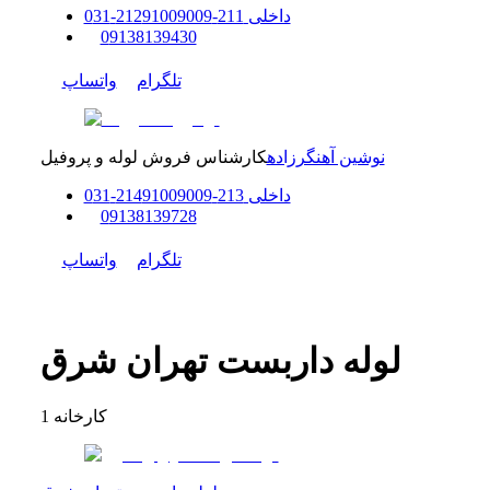
داخلی
211-212
91009009
-
31
0
0
9138139430
تلگرام
واتساپ
نوشین آهنگرزاده
کارشناس فروش لوله و پروفیل
داخلی
213-214
91009009
-
31
0
0
9138139728
تلگرام
واتساپ
لوله داربست تهران شرق
کارخانه
1