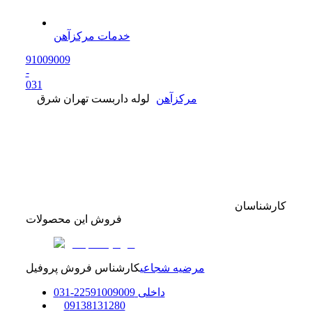
خدمات مرکزآهن
91009009
-
0
31
مرکزآهن
لوله داربست تهران شرق
کارشناسان
فروش این محصولات
مرضیه شجاعی
کارشناس فروش پروفیل
داخلی
91009009
225
-
31
0
0
9138131280