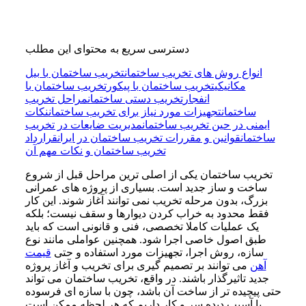
دسترسی سریع به محتوای این مطلب
انواع روش های تخریب ساختمان
تخریب ساختمان با بیل
مکانیکی
تخریب ساختمان با پیکور
تخریب ساختمان با
انفجار
تخریب دستی ساختمان
مراحل تخریب
ساختمان
تجهیزات مورد نیاز برای تخریب ساختمان
نکات
ایمنی در حین تخریب ساختمان
مدیریت ضایعات در تخریب
ساختمان
قوانین و مقررات تخریب ساختمان در ایران
قرارداد
تخریب ساختمان و نکات مهم آن
تخریب ساختمان یکی از اصلی ترین مراحل قبل از شروع
ساخت و ساز جدید است. بسیاری از پروژه های عمرانی
بزرگ، بدون مرحله تخریب نمی توانند آغاز شوند. این کار
فقط محدود به خراب کردن دیوارها و سقف نیست؛ بلکه
یک عملیات کاملا تخصصی، فنی و قانونی است که باید
طبق اصول خاصی اجرا شود. همچنین عواملی مانند نوع
سازه، روش اجرا، تجهیزات مورد استفاده و حتی
قیمت
آهن
می توانند بر تصمیم گیری برای تخریب و آغاز پروژه
جدید تاثیرگذار باشند. در واقع، تخریب ساختمان می تواند
حتی پیچیده تر از ساخت آن باشد، چون با سازه ای فرسوده
یا آسیب دیده سر و کار داریم که هر لحظه ممکن است