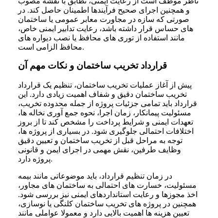
ناظر موظف است از رعایت ایمنی، تطابق با نقشه مصوب
و همچنین اجرای صحیح فرآیندها اطمینان حاصل کند. در
صورتی که سازه در مجاورت معابر عمومی یا ساختمان
های حساس قرار داشته باشد، رعایت تدابیر ایمنی خاص،
مانند استفاده از توری های محافظ یا نصب دیواره های
محافظ الزامی است.
قرارداد تخریب ساختمان و نکات مهم آن
پیش از آغاز عملیات تخریب ساختمان، تنظیم یک قرارداد
تخریب ساختمان دقیق و شفاف اهمیت زیادی دارد. این
قرارداد باید تمامی جزئیات پروژه از جمله محدوده تخریب،
مسئولیت پیمانکار، زمان اجرا، نحوه جمع آوری نخاله ها،
تعهدات ایمنی و شرایط پرداخت را مشخص کند تا از بروز
اختلافات احتمالی جلوگیری شود. در بسیاری از پروژه ها،
توجه به مراحل قبل از تخریب ساختمان و تعیین دقیق
وظایف طرفین، نقش مهمی در اجرای ایمن و قانونی
پروژه دارد.
در زمان تنظیم قرارداد، باید موضوعاتی مانند بیمه
مسئولیت، خسارت های احتمالی به ساختمان های مجاور،
اخذ مجوزها و رعایت استانداردهای ایمنی نیز بررسی شود.
همچنین در پروژه های تخریب ساختمان کلنگی یا نوسازی،
تعیین هزینه ها اهمیت بالایی دارد و معمولا عواملی مانند