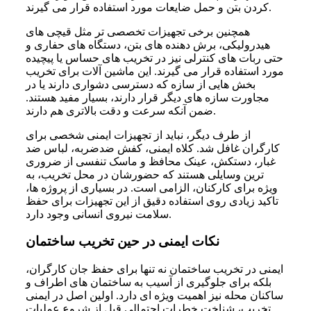
کردن بتن و حمل ضایعات مورد استفاده قرار می گیرند.
همچنین برخی تجهیزات تخصصی تر مثل قیچی های
هیدرولیکی، برش دهنده های بتن، دستگاه های حفاری و
حتی ربات های کنترلی نیز در تخریب های حساس یا پیچیده
مورد استفاده قرار می گیرند. این ماشین آلات برای تخریب
بخش هایی از سازه که دسترسی دشواری دارند یا در
مجاورت سازه های دیگر قرار دارند، بسیار مفید هستند.
ضمن آنکه سرعت و دقت بالاتری هم دارند.
از طرف دیگر، نباید از تجهیزات ایمنی شخصی برای
کارگران غافل شد. کلاه ایمنی، کفش ضدضربه، لباس ضد
غبار، دستکش، عینک محافظ و ماسک تنفسی از ضروری
ترین وسایلی هستند که حضورشان در محل تخریب، به
ویژه برای کارکنان، الزامی است. در بسیاری از پروژه ها،
تاکید زیادی روی استفاده دقیق از این تجهیزات برای حفظ
سلامت نیروی انسانی وجود دارد.
نکات ایمنی در حین تخریب ساختمان
ایمنی در تخریب ساختمان نه تنها برای حفظ جان کارگران،
بلکه برای جلوگیری از آسیب به ساختمان های اطراف و
ساکنان محله نیز اهمیت ویژه ای دارد. اولین اصل در ایمنی
تخریب، شناخت خطرات احتمالی قبل از شروع عملیات