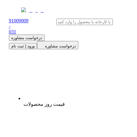
91009009
-
0
31
درخواست مشاوره
درخواست مشاوره
ورود | ثبت نام
قیمت روز محصولات