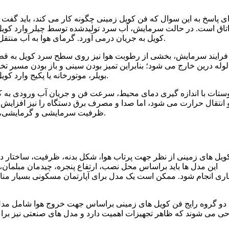
ی پاسخ به این سوال که فن کویل زمینی چگونه کار می کند، باید گفت ع
تاق است. در حالت سرمایش، آب سرد تولیدشده توسط چیلر وارد کویل
کویل به جریان درمی آورد. گرمای هوا به آب منتقل شده و هوای خنک شده از دریچه خروجی دوباره وارد محیط می شود.
فرایند سرمایش، بخشی از رطوبت هوا نیز روی سطح سرد کویل به قطر
لوله درین خارج می شود؛ بنابراین تمیز بودن سینی و باز بودن مسیر ت
بویلر، موتورخانه یا پکیج وارد کویل می شود و هوای عبوری پس از جذب گرما به داخل اتاق بازمی گردد.
ستات با اندازه گیری دمای محیط، سرعت فن و جریان آب ورودی به 
 انتقال حرارت می شود، اما صدا و مصرف برق دستگاه را نیز افزایش م
ظرفیت سرمایشی و گرمایشی، جلوگیری از نشتی آب و کاهش صدای فن کویل زمینی ضروری است.
ویل های زمینی از نظر جهت پرتاب هوا، شکل بدنه، ظرفیت، ساختار دا
این مدل ها باید براساس محل نصب، ارتفاع پنجره، چیدمان مبلما
ری انجام شود. ممکن است یک مدل برای آپارتمان مسکونی بسیار مناس
دو گروه رایج فن کویل های زمینی براساس جهت خروج هوا شامل مدل رو
ی می شوند که ظاهر تجهیزات اهمیت دارد و مدل های صنعتی نیز برا