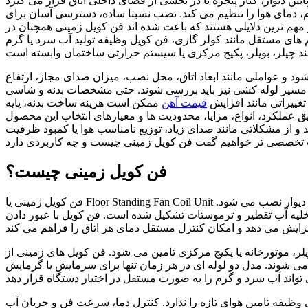
یین دیوار، کنار پنجره یا در بخشی از فضای داخلی اتاق قرار می گیرد
، دمای هوا را تنظیم می کند. نصب نسبتا ساده، دسترسی آسان برای
هم ترین دلایلی هستند که باعث شده اند فن کویل زمینی همچنان در
 های مستقل مانند کولر گازی، فن کویل وظیفه تولید آب سرد یا گرم
و عواملی مانند ابعاد اتاق، محل نصب، میزان صدای مجاز، ارتفاع
و مسیر لوله کشی نیز باید بررسی شوند. حتی مشخصات بدنه و شاسی
 تغییراتی مانند افزایش
قیمت آهن
ممکن است هزینه ساخت بدنه، پایه
 عملکرد، انواع، مزایا، محدودیت ها و معیارهای انتخاب این محصول
و از مشکلاتی مانند صدای زیاد، توزیع نامناسب هوا یا کمبود ظرفیت
فن کویل زمینی چیست؟
فن کویل زمینی یا Floor Standing Fan Coil Unit یک واحد داخلی تهویه مطبوع است که در سطح کف و معمولا در مجاورت دیوار نصب می شود.
ی تخلیه آب تقطیر و ترموستات تشکیل شده است. فن کویل با عبور دادن
لر، موتورخانه یا پکیج مرکزی تامین می شود. فن کویل های زمینی از
 می شوند. مدل دو لوله ای در هر زمان تنها برای سرمایش یا گرمایش
 وظیفه تامین هوای تازه را ندارد. کنترل دما، سرعت فن و جریان آب