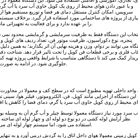
ی، تجاری، آموزشی و اقامتی استفاده می شود. این دستگاه معمولا در پا
و با عبور دادن هوای محیط از روی یک کویل حاوی آب سرد یا آب گرم
سرویس، امکان کنترل مستقل دمای هر فضا و توزیع مستقیم هوا از م
اری از پروژه های ساختمانی مورد استفاده قرار گیرد. برخلاف سیستم
را بر عهده ندارد و برای فعالیت به تجهیزاتی مانند چیلر، بویلر، پکیج مرکزی یا سیستم حرارتی ساختمان وابسته است.
تخاب این دستگاه فقط به ظرفیت سرمایشی و گرمایشی محدود نمی شود 
پنجره، نوع دکوراسیون، ظرفیت موتور فن، تعداد ردیف های کویل 
اه می توانند بر دوام، وزن و هزینه نهایی آن اثر بگذارند؛ به همین دلیل
قاب فلزی و برخی قطعات فن کویل را تحت تاثیر قرار دهد. شناخت دقیق
ریدار کمک می کند تا دستگاهی متناسب با شرایط واقعی پروژه تهیه کند 
جلوگیری شود. در ادامه به صورت تخصصی تر خواهیم گفت فن کویل زمینی چیست و چه کاربردی دارد.
این دستگاه از اجزایی مانند کویل، فن، الکتروموتور، فیلتر هوا، سین
ب سرد مورد نیاز دستگاه معمولا توسط چیلر و آب گرم آن به وسیله بوی
نظر آرایش لوله کشی در دو نوع دو لوله ای و چهار لوله ای ساخته
استفاده می شود، اما سیستم چهار لوله ای می تواند آب سرد و گرم را به صورت مستقل در اختیار دستگاه قرار دهد.
ویل زمینی معمولا هوای داخل اتاق را به گردش درمی آورد و به تنهایی