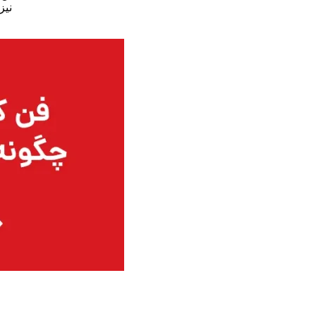
نیز
با نحوه 