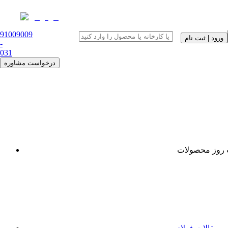
91009009
ورود | ثبت نام
-
0
31
درخواست مشاوره
روز محصولات