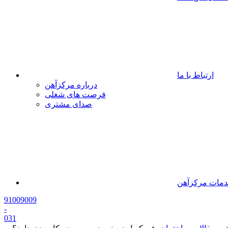
ارتباط با ما
درباره مرکزآهن
فرصت های شغلی
صدای مشتری
مات مرکزآهن
91009009
-
0
31