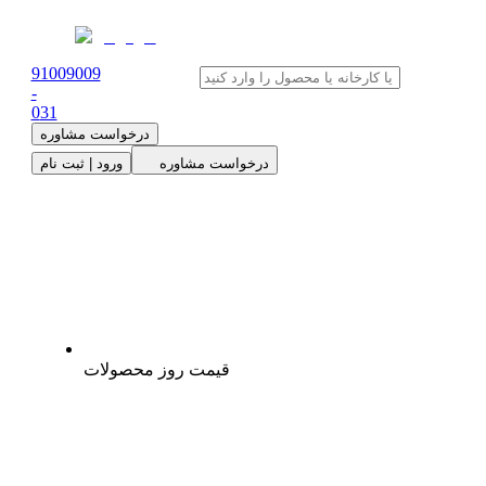
91009009
-
0
31
درخواست مشاوره
درخواست مشاوره
ورود | ثبت نام
قیمت روز محصولات