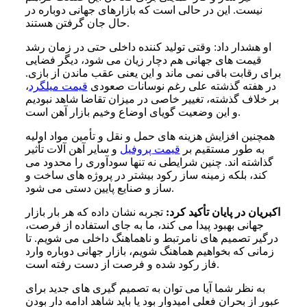
نیست. این در حالی است که بازارهای جهانی دوباره در
حال جان گرفتن هستند.
او هشدار داد: وقتی تولید کننده داخلی حتی در زمان رشد
قیمت های جهانی هم دچار زیان می شود، دیگر فضایی
برای رقابت باقی نمی ماند و این یعنی عقب ماندن از بازی.
در هفته گذشته علی رغم نوسانات صعودی
قیمت میلگرد
،
بر خلاف گذشته، تغییر خاصی در میزان تقاضا شاهد نبودیم
و این وضعیت گویای اوضاع وخیم بازار آهن است.
همچنین افزایش هزینه های حمل و نقل و تأمین مواد اولیه
به طور مستقیم بر
قیمت پروفیل
و سایر آهن آلات تأثیر
گذاشته اند. چنین شرایطی نه تنها سودآوری را محدود می
کند، بلکه زمینه ساز رکود بیشتر در پروژه های ساخت و
ساز و صنایع پایین دستی می شود.
اکبریان در پایان تأکید کرد:
تجربه نشان داده که هر بار بازار
جهانی بهبود پیدا می کند، ما به جای استفاده از فرصت،
درگیر تصمیم های نامرتبط و ناهماهنگ داخلی می شویم. تا
زمانی که بخواهیم هماهنگ شویم، بازار جهانی دوباره وارد
فاز رکود شده و فرصت از دست رفته است.
به نظر شما آیا می توان به تصمیم گیری های جدید برای
عبور از بحران فعلی امیدوار بود یا باید شاهد ادامه دار بودن