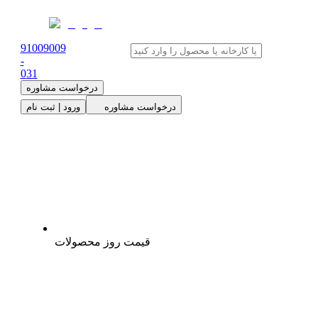
91009009
-
0
31
درخواست مشاوره
درخواست مشاوره
ورود | ثبت نام
قیمت روز محصولات