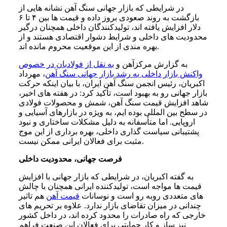
در شرایطی که بازار جهانی سنگ آهن نشانه هایی از
بازگشت به روند صعودی بروز داده و قیمت ها بین ۴ تا ۶
دلار افزایش یافته اند، تولیدکنندگان داخلی همچنان درگیر
محدودیت های داخلی و شرایط دشوار اقتصادی هستند و از
بهره مندی از این موقعیت محروم مانده اند.
به گزارش مرکزآهن و
به نقل از فولادبان در خصوص
واکنش بازار داخلی به رشد بازار جهانی سنگ آهن
، مهرداد
اکبریان، رئیس انجمن سنگ آهن ایران، با بیان اینکه حرکت
بازار جهانی رو به بهبود است، تأکید کرد: در هفته های اخیر،
شاهد افزایش قیمت سنگ آهن، شمش و محصولات فولادی
در سطح بین المللی بوده ایم، به ویژه در بازارهای آسیایی و
اروپایی. اما متأسفانه به دلیل مشکلات ساختاری و نبود
پشتیبانی سیاست گذاری داخلی، بهره برداری از این موج
مثبت برای فعالان ایرانی ممکن نیست.
فرصت جهانی، محدودیت داخلی
به گفته اکبریان، در شرایطی که بازار جهانی با افزایش
قیمت ها مواجه است، تولیدکننده ایرانی همچنان با چالش
های متعددی روبه رو است و نوسانات
قیمت آهن
هم تاثیر
چندانی در میزان تقاضای بازار ندارد. علاوه بر تحریم های
خارجی که راه صادرات را محدود کرده اند، در داخل کشور
نیز ساز و کار حمایتی برای فعالان این صنعت فراهم