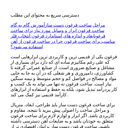
دسترسی سریع به محتوای این مطلب
مراحل ساخت فرغون دست ساز
آموزش گام به گام
ساخت فرغون
ابزار و وسایل مورد نیاز برای ساخت
فرغون
ابعاد و اندازه‌ های استاندارد فرغون
انتخاب فلز
مناسب برای ساخت فرغون
چرا در ساخت فرغون از آهن
استفاده می‌شود؟
فرغون یکی از قدیمی ترین و کاربردی ترین ابزارهایی است
که علی رغم مکانیزم ساده ای که دارد برای بسیاری از
مشاغل و صنایع ضروری است. از صنایع عمرانی گرفته تا
کشاورزی، دامپروری و هر شغلی که در آن به جا به جایی
مواد و مصالح در فواصل کم و حجم متوسط و نیمه سنگین
نیاز است. ساخت فرغون نه ‌تنها می‌ تواند به یک کسب‌ و
کار پردرآمد تبدیل شود، بلکه به حفظ و استفاده از ابزارهای
کارآمد قدیمی نیز کمک می ‌کند.
برای ساخت فرغون دست ساز باید طراحی، ابعاد، متریال
و مراحل ساخت را اصولی پیش ببرید تا نتیجه، مقاوم و
کاربردی باشد. اگر ابزار و لوازم لازم برای ساخت فرغون
متعلق به خودتان باشد و به ضایعات آهن دسترسی داشته
باشید، ساخت فرغون دست ساز برایتان اقتصادی تر از