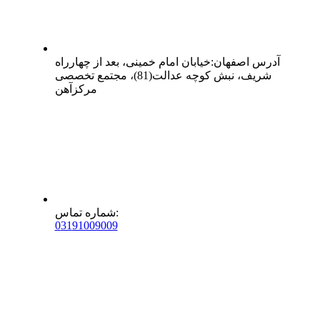
آدرس
اصفهان
:
خیابان امام خمینی، بعد از چهارراه
شریف، نبش کوچه عدالت(81)، مجتمع تخصصی
مرکزآهن
:
شماره تماس
0
31
91009009