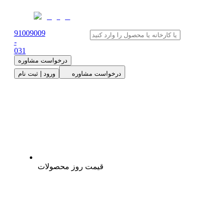
91009009
-
0
31
درخواست مشاوره
درخواست مشاوره
ورود | ثبت نام
قیمت روز محصولات