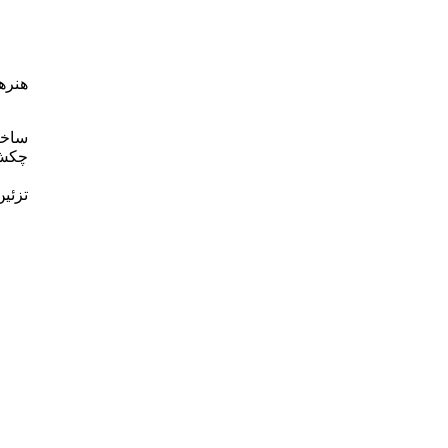
هنره
ساخت
چکش 
تزئی