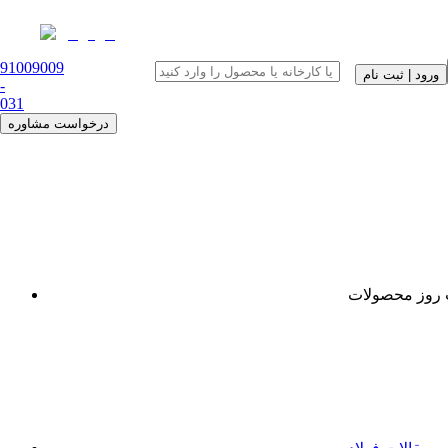
91009009
ورود | ثبت نام
-
0
31
درخواست مشاوره
روز محصولات