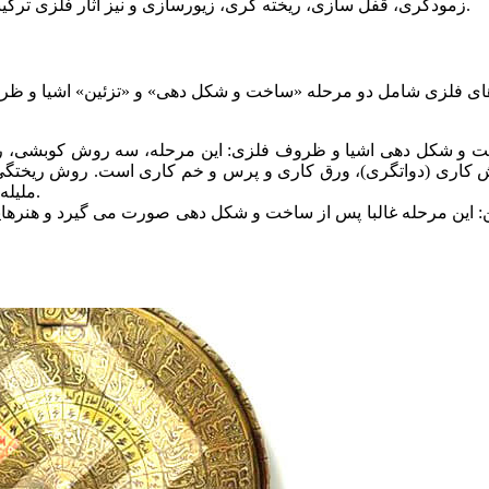
زمودگری، قفل سازی، ریخته ‌گری، زیورسازی و نیز آثار فلزی ترکیبی شامل جنگ ‌افزارسازی، ضریح‌ سازی، علامت ‌سازی و چاقوسازی.
ای فلزی شامل دو مرحله «ساخت و شکل دهی» و «تزئین» اشیا و ظرو
 و شکل دهی اشیا و ظروف فلزی: این مرحله، سه روش کوبشی، ر
کاری (دواتگری)، ورق کاری و پرس و خم کاری است. روش ریختگی،
ملیله سازی، قفل سازی، چاقو و یراق آلات سازی را شامل می شود.
ن: این مرحله غالبا پس از ساخت و شکل دهی صورت می گیرد و هنرهای