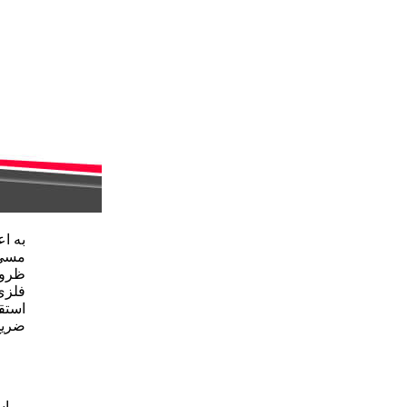
به ا
مسی 
ظروف
فلزی
استق
ضریح 
بر ا