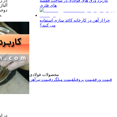
در ر
کاربرد ورق های فولادی در ساخت قفسه
آلیاژ
های فلزی
دوخت
معرق کاری نوعی اثر هنری است که تکه های ریز چوب، فلز، پارچه، کاشی و… به زیبایی و در اشکال متفاوت، در کنار یکدیگر قرار می گیرند.
چرا از آهن در کارخانه کاغذ سازی استفاده
می کنند؟
محصولات فولادی
قیمت ورق
قیمت پروفیل
قیمت میلگرد
قیمت تیرآهن
در ا