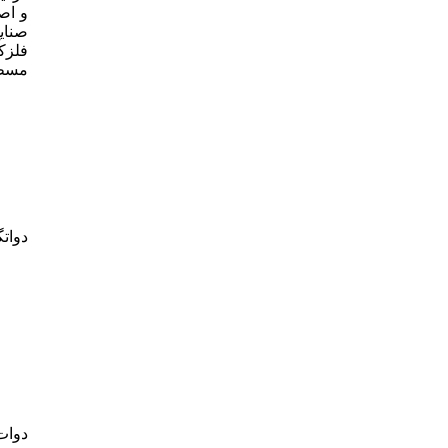
و اص
صنای
فلزک
مسطح
دوات
دوات