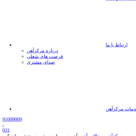
ارتباط با ما
درباره مرکزآهن
فرصت های شغلی
صدای مشتری
مات مرکزآهن
91009009
-
0
31