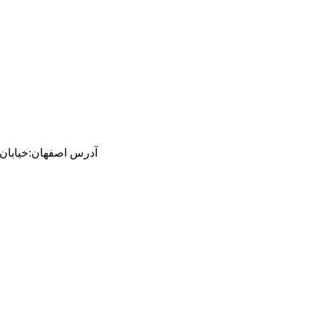
آدرس
اصفهان
:
خیابان ام