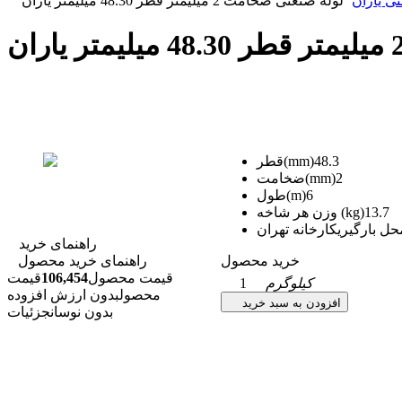
ی یاران
لوله صنعتی ضخامت 2 میلیمتر قطر 48.30 میلیمتر یاران
48.3
قطر(mm)
2
ضخامت(mm)
6
طول(m)
13.7
وزن هر شاخه (kg)
حل بارگیری
کارخانه تهران
راهنمای خرید
خرید محصول
راهنمای خرید محصول
قیمت محصول
106,454
قیمت
کیلوگرم
1
محصول
بدون ارزش افزوده
افزودن به سبد خرید
بدون نوسان
جزئیات