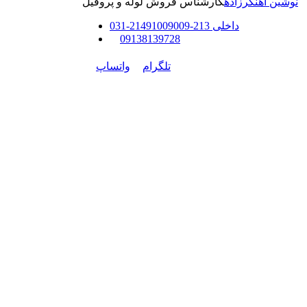
نوشین آهنگرزاده
کارشناس فروش لوله و پروفیل
داخلی
213-214
91009009
-
31
0
0
9138139728
تلگرام
واتساپ