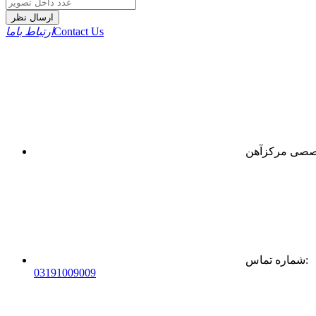
ارسال نظر
Contact Us
ارتباط باما
:
شماره تماس
0
31
91009009