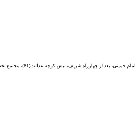
ام خمینی، بعد از چهارراه شریف، نبش کوچه عدالت(81)، مجتمع تخصصی مرکزآهن