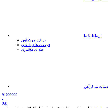
ارتباط با ما
درباره مرکزآهن
فرصت های شغلی
صدای مشتری
مات مرکزآهن
91009009
-
0
31