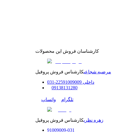
کارشناسان فروش این محصولات
مرضیه شجاعی
کارشناس فروش پروفیل
داخلی
91009009
225
-
31
0
0
9138131280
تلگرام
واتساپ
زهره نظری
کارشناس فروش پروفیل
91009009
-
0
31