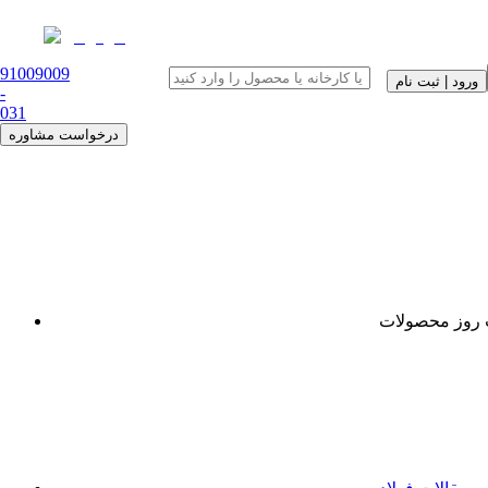
91009009
ورود | ثبت نام
-
0
31
درخواست مشاوره
روز محصولات