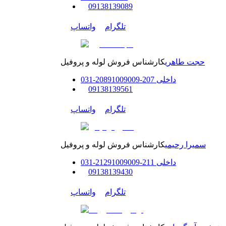
0
9138139089
تلگرام
واتساپ
حجت طاهری
کارشناس فروش لوله و پروفیل
داخلی
207-208
91009009
-
31
0
0
9138139561
تلگرام
واتساپ
سمیرا رحیمی
کارشناس فروش لوله و پروفیل
داخلی
211-212
91009009
-
31
0
0
9138139430
تلگرام
واتساپ