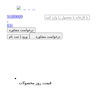
91009009
-
0
31
درخواست مشاوره
درخواست مشاوره
ورود | ثبت نام
قیمت روز محصولات