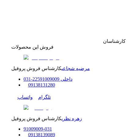
کارشناسان
فروش این محصولات
مرضیه شجاعی
کارشناس فروش پروفیل
داخلی
91009009
225
-
31
0
0
9138131280
تلگرام
واتساپ
زهره نظری
کارشناس فروش پروفیل
91009009
-
0
31
0
9138139089