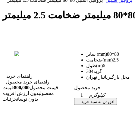
پروفیل استیل
پروفیل استیل 80*80 میلیمتر ضخامت 2.5 میلیمتر
80*80
سایز (mm)
2.5
ضخامت(mm)
6
طول(m)
گرید
304
راهنمای خرید
محل بارگیری
انبار تهران
راهنمای خرید محصول
خرید محصول
قیمت محصول
800,000
قیمت
محصول
بدون ارزش افزوده
کیلوگرم
1
بدون نوسان
جزئیات
افزودن به سبد خرید