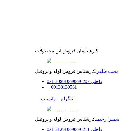
کارشناسان فروش این محصولات
حجت طاهری
کارشناس فروش لوله و پروفیل
داخلی
207-208
91009009
-
31
0
0
9138139561
تلگرام
واتساپ
سمیرا رحیمی
کارشناس فروش لوله و پروفیل
داخلی
211-212
91009009
-
31
0