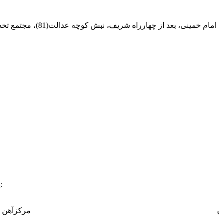
ام خمینی، بعد از چهارراه شریف، نبش کوچه عدالت(81)، مجتمع تخصصی مرکزآهن
:
پ
مرکزآهن