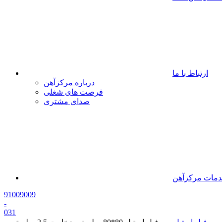
ارتباط با ما
درباره مرکزآهن
فرصت های شغلی
صدای مشتری
مات مرکزآهن
91009009
-
0
31