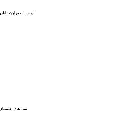
آدرس
اصفهان
:
خیابان ام
نماد های اطمینان