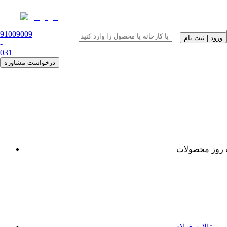
91009009
ورود | ثبت نام
-
0
31
درخواست مشاوره
روز محصولات