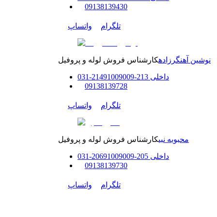
0
9138139430
تلگرام
واتساپ
نوشین آهنگرزاده
کارشناس فروش لوله و پروفیل
داخلی
213-214
91009009
-
31
0
0
9138139728
تلگرام
واتساپ
محبوبه نبی
کارشناس فروش لوله و پروفیل
داخلی
205-206
91009009
-
31
0
0
9138139730
تلگرام
واتساپ