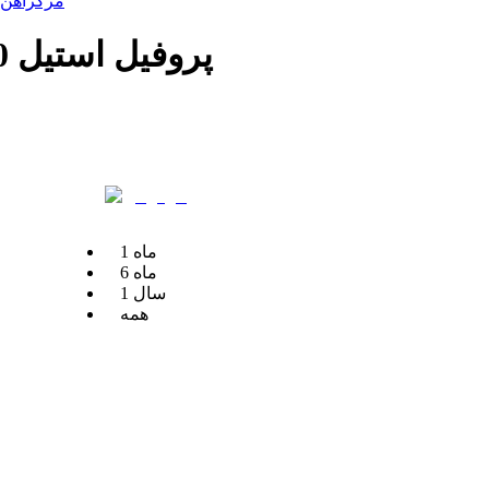
مرکزآهن
پروفیل استیل 80*80 میلیمتر ضخامت 2.5 میلیمتر
ماه
1
ماه
6
سال
1
همه