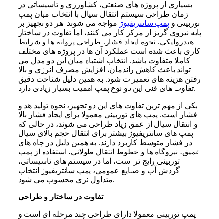
بسیاری از پروژه های صنعتی، کشاورزی و تاسیساتی در
زمان طراحی سیستم انتقال سیال با انتخاب میان پمپ
توربینی و
پمپ سانتریفیوژ
مواجه می شوند. هر دو تجهیز بر
پایه نیروی گریز از مرکز کار می کنند، اما تفاوت در ساختار
هیدرولیکی، نحوه ایجاد فشار، طراحی پروانه ها و شرایط
کاری باعث شده است عملکرد آن ها در پروژه های مختلف
کاملا متفاوت باشد. انتخاب اشتباه میان این دو مدل می
تواند باعث کاهش راندمان، افزایش مصرف انرژی و بالا
رفتن هزینه های تعمیرات شود. به همین دلیل شناخت دقیق
تفاوت های فنی این دو نوع پمپ اهمیت بسیار زیادی دارد.
یکی از مهم ترین تفاوت های این دو تجهیز، نحوه تولید هد و
فشار است. پمپ های توربینی معمولا برای ایجاد فشار بالا
و انتقال سیال از عمق زیاد طراحی می شوند، در حالی که
پمپ های سانتریفیوژ بیشتر برای انتقال حجم بالای سیال
در فشار متوسط کاربرد دارند. به همین دلیل در چاه های
عمیق، نیروگاه ها و خطوط انتقال طولانی، استفاده از پمپ
توربینی رایج تر است، اما در سیستم های تاسیساتی،
گردش آب و صنایع عمومی، پمپ سانتریفیوژ انتخاب
متداول تری محسوب می شود.
تفاوت در ساختار و طراحی
پمپ توربینی معمولا دارای طراحی چند مرحله ای است و