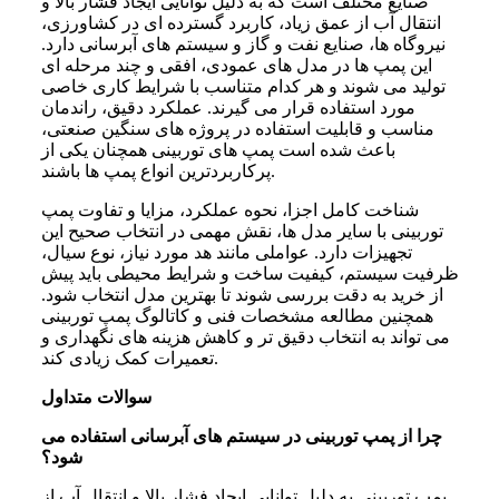
صنایع مختلف است که به دلیل توانایی ایجاد فشار بالا و
انتقال آب از عمق زیاد، کاربرد گسترده ای در کشاورزی،
نیروگاه ها، صنایع نفت و گاز و سیستم های آبرسانی دارد.
این پمپ ها در مدل های عمودی، افقی و چند مرحله ای
تولید می شوند و هر کدام متناسب با شرایط کاری خاصی
مورد استفاده قرار می گیرند. عملکرد دقیق، راندمان
مناسب و قابلیت استفاده در پروژه های سنگین صنعتی،
باعث شده است پمپ های توربینی همچنان یکی از
پرکاربردترین انواع پمپ ها باشند.
شناخت کامل اجزا، نحوه عملکرد، مزایا و تفاوت پمپ
توربینی با سایر مدل ها، نقش مهمی در انتخاب صحیح این
تجهیزات دارد. عواملی مانند هد مورد نیاز، نوع سیال،
ظرفیت سیستم، کیفیت ساخت و شرایط محیطی باید پیش
از خرید به دقت بررسی شوند تا بهترین مدل انتخاب شود.
همچنین مطالعه مشخصات فنی و کاتالوگ پمپ توربینی
می تواند به انتخاب دقیق تر و کاهش هزینه های نگهداری و
تعمیرات کمک زیادی کند.
سوالات متداول
چرا از پمپ توربینی در سیستم های آبرسانی استفاده می
شود؟
پمپ توربینی به دلیل توانایی ایجاد فشار بالا و انتقال آب از