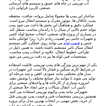
آب توربینی در چاه های عمیق و سیستم های آبرسانی
صنعتی کاربرد فراوانی دارد.
ساختار این پمپ ها معمولا شامل پروانه، شافت، محفظه
پمپ، یاتاقان ها، موتور محرک و سیستم انتقال نیرو است.
عملکرد دقیق و هماهنگ این بخش ها باعث می شود پمپ
بتواند حجم بالایی از سیال را با راندمان مناسب منتقل کند.
در بسیاری از پروژه های صنعتی، انتخاب صحیح لوله کشی
و تجهیزات جانبی نیز اهمیت زیادی دارد؛ زیرا عواملی مانند
جنس و
قیمت لوله
می توانند روی عملکرد کلی سیستم
انتقال سیال تاثیر مستقیم داشته باشند. به همین دلیل در
طراحی خطوط انتقال، علاوه بر انتخاب پمپ مناسب،
مشخصات فنی لوله ها نیز به دقت بررسی می شود.
یکی از مهم ترین ویژگی های پمپ توربینی، قابلیت استفاده
در شرایط کاری سنگین و فشار بالا است. این تجهیزات در
مدل های مختلفی مانند عمودی، افقی و چند مرحله ای
تولید می شوند تا بتوانند نیاز صنایع مختلف را پوشش دهند.
امروزه بسیاری از کارخانه ها و واحدهای صنعتی برای
تامین آب، انتقال سیالات و حتی ایجاد خلأ صنعتی از
تجهیزاتی مانند پمپ وکیوم توربینی استفاده می کنند.
همچنین بررسی مشخصات فنی و قیمت پمپ توربینی قبل
از خرید، نقش مهمی در انتخاب بهترین مدل برای پروژه
های صنعتی و کشاورزی دارد.