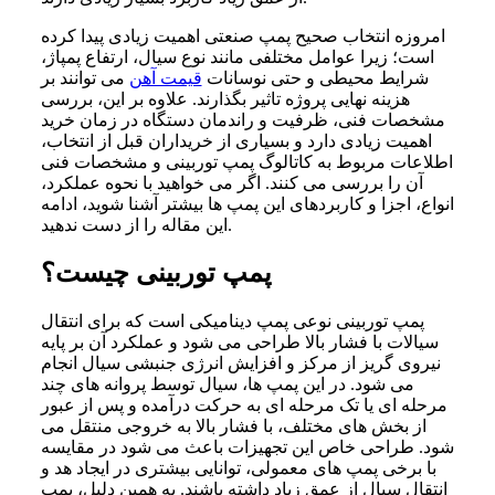
امروزه انتخاب صحیح پمپ صنعتی اهمیت زیادی پیدا کرده
است؛ زیرا عوامل مختلفی مانند نوع سیال، ارتفاع پمپاژ،
شرایط محیطی و حتی نوسانات
قیمت آهن
می توانند بر
هزینه نهایی پروژه تاثیر بگذارند. علاوه بر این، بررسی
مشخصات فنی، ظرفیت و راندمان دستگاه در زمان خرید
اهمیت زیادی دارد و بسیاری از خریداران قبل از انتخاب،
اطلاعات مربوط به کاتالوگ پمپ توربینی و مشخصات فنی
آن را بررسی می کنند. اگر می خواهید با نحوه عملکرد،
انواع، اجزا و کاربردهای این پمپ ها بیشتر آشنا شوید، ادامه
این مقاله را از دست ندهید.
پمپ توربینی چیست؟
پمپ توربینی نوعی پمپ دینامیکی است که برای انتقال
سیالات با فشار بالا طراحی می شود و عملکرد آن بر پایه
نیروی گریز از مرکز و افزایش انرژی جنبشی سیال انجام
می شود. در این پمپ ها، سیال توسط پروانه های چند
مرحله ای یا تک مرحله ای به حرکت درآمده و پس از عبور
از بخش های مختلف، با فشار بالا به خروجی منتقل می
شود. طراحی خاص این تجهیزات باعث می شود در مقایسه
با برخی پمپ های معمولی، توانایی بیشتری در ایجاد هد و
انتقال سیال از عمق زیاد داشته باشند. به همین دلیل، پمپ