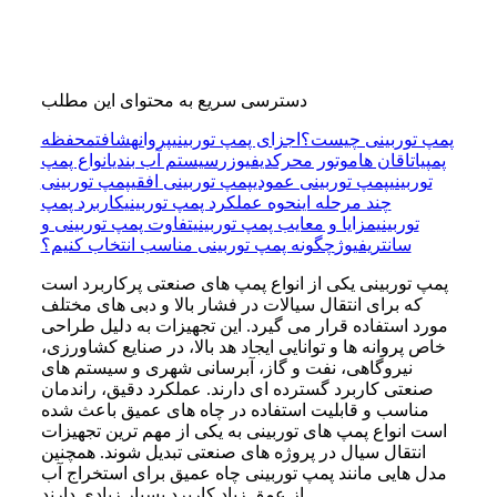
دسترسی سریع به محتوای این مطلب
پمپ توربینی چیست؟
اجزای پمپ توربینی
پروانه
شافت
محفظه
پمپ
یاتاقان ها
موتور محرک
دیفیوزر
سیستم آب بندی
انواع پمپ
توربینی
پمپ توربینی عمودی
پمپ توربینی افقی
پمپ توربینی
چند مرحله ای
نحوه عملکرد پمپ توربینی
کاربرد پمپ
توربینی
مزایا و معایب پمپ توربینی
تفاوت پمپ توربینی و
سانتریفیوژ
چگونه پمپ توربینی مناسب انتخاب کنیم؟
پمپ توربینی یکی از انواع پمپ های صنعتی پرکاربرد است
که برای انتقال سیالات در فشار بالا و دبی های مختلف
مورد استفاده قرار می گیرد. این تجهیزات به دلیل طراحی
خاص پروانه ها و توانایی ایجاد هد بالا، در صنایع کشاورزی،
نیروگاهی، نفت و گاز، آبرسانی شهری و سیستم های
صنعتی کاربرد گسترده ای دارند. عملکرد دقیق، راندمان
مناسب و قابلیت استفاده در چاه های عمیق باعث شده
است انواع پمپ های توربینی به یکی از مهم ترین تجهیزات
انتقال سیال در پروژه های صنعتی تبدیل شوند. همچنین
مدل هایی مانند پمپ توربینی چاه عمیق برای استخراج آب
از عمق زیاد کاربرد بسیار زیادی دارند.