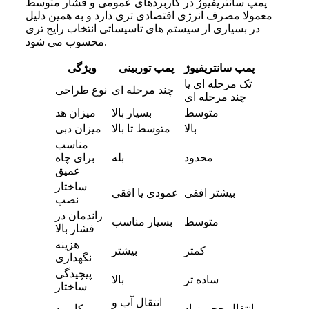
پمپ سانتریفیوژ در کاربردهای عمومی و فشار متوسط
معمولا مصرف انرژی اقتصادی تری دارد و به همین دلیل
در بسیاری از سیستم های تاسیساتی انتخاب رایج تری
محسوب می شود.
پمپ سانتریفیوژ
پمپ توربینی
ویژگی
تک مرحله ای یا
چند مرحله ای
نوع طراحی
چند مرحله ای
متوسط
بسیار بالا
میزان هد
بالا
متوسط تا بالا
میزان دبی
مناسب
محدود
بله
برای چاه
عمیق
ساختار
بیشتر افقی
عمودی یا افقی
نصب
راندمان در
متوسط
بسیار مناسب
فشار بالا
هزینه
کمتر
بیشتر
نگهداری
پیچیدگی
ساده تر
بالا
ساختار
انتقال آب و
انتقال حجم زیاد
کاربرد