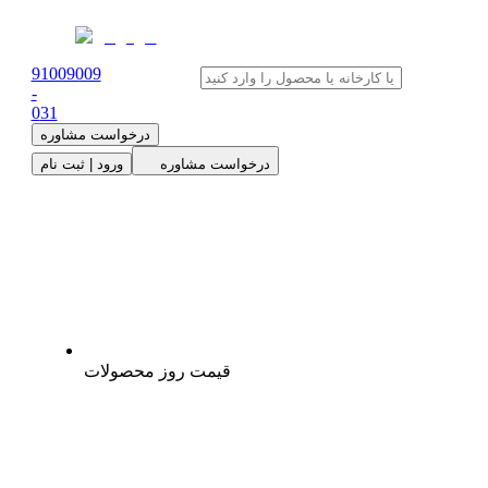
91009009
-
0
31
درخواست مشاوره
درخواست مشاوره
ورود | ثبت نام
قیمت روز محصولات