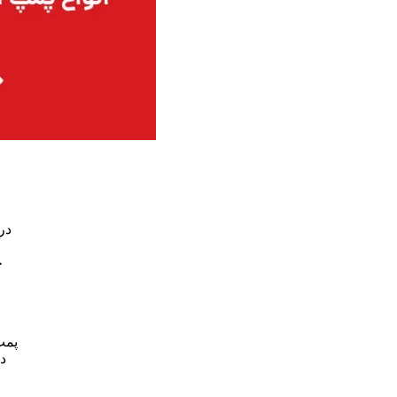
در
خ
پمپ
د