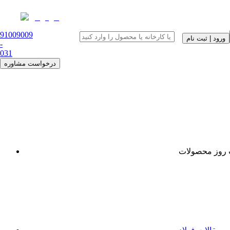
91009009
ورود | ثبت نام
-
0
31
درخواست مشاوره
روز محصولات