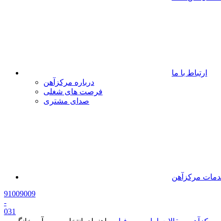
ارتباط با ما
درباره مرکزآهن
فرصت های شغلی
صدای مشتری
مات مرکزآهن
91009009
-
0
31