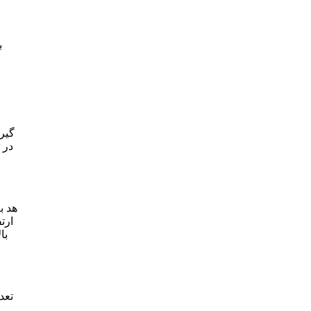
ب
گیر
در 
هد ب
ارت
با
تعد