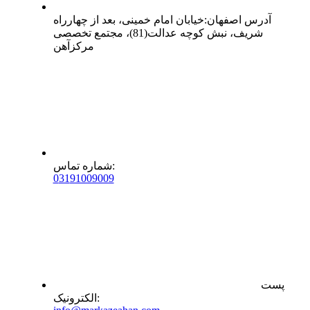
آدرس
اصفهان
:
خیابان امام خمینی، بعد از چهارراه
شریف، نبش کوچه عدالت(81)، مجتمع تخصصی
مرکزآهن
:
شماره تماس
0
31
91009009
پست
:
الکترونیک