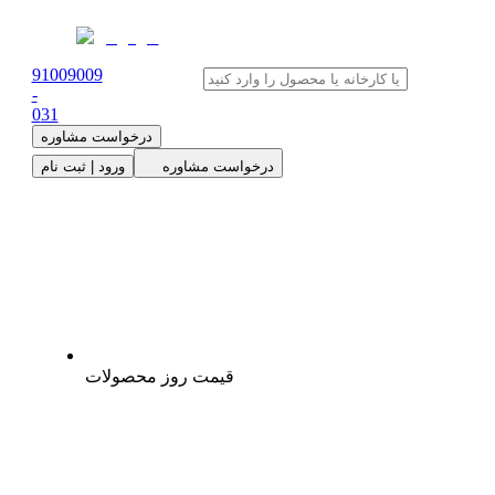
91009009
-
0
31
درخواست مشاوره
درخواست مشاوره
ورود | ثبت نام
قیمت روز محصولات