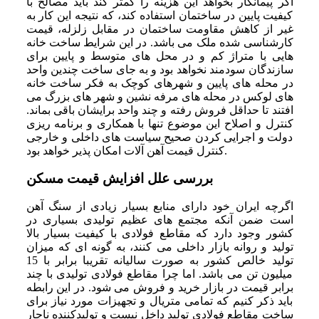
اگر پیمانکار بخواهد این هزینه را کمتر کند باید مصالح با
کیفیت پایین در ساختمان استفاده کند، که نتیجه این کار به
غیر از کاهش مقاومت ساختمان در مقابل زلزله، قیمت
کارشناسی شده ملک می باشد. در این شرایط ساخت خانه
هایی با متراژ کم و در محل های متوسط و پایین برای
سازندگان سودمند نخواهد بود و به جای ساخت چندین واحد
در محله های پایین و شهرهای کوچک به فکر ساخت خانه
های لوکس در محله های مرفه نشین و شهر های بزرگ می
افتند تا حداقل فروش رفته و چند واحد برایشان باقی بماند.
کنترل و اصلاح این موضوع تنها با همکاری و برنامه ریزی
دولت و اجرایی کردن صحیح سیاست‌ های داخلی و خارجی
کنترل قیمت آهن آلات امکان پذیر خواهد بود.
بررسی علل افزایش قیمت مسکن
اگرچه ایران خود دارای منابع بسیار زیادی از سنگ آهن
است ضمن آنکه مجتمع های عظیم تولیدی بسیاری در
کشور وجود دارد که مقاطع فولادی با کیفیت بسیار بالا
تولید و روانه بازار داخلی می کنند، به گونه ای که میزان
تولید خالص کشور به صورت سالیانه تقریبا برابر با 15
میلیون تن می باشد. اما چرا مقاطع فولادی تولیدی با چند
برابر قیمت در بازار خرید و فروش می شود. در این رابطه
باید ذکر کنیم که تمامی متریال و تجهیزات مورد نیاز برای
ساخت مقاطع فولادی تولید داخل نیست و تولیدکننده ناچار