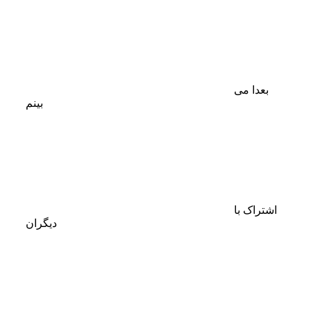
بعدا می
بینم
اشتراک با
دیگران