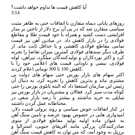
آیا کاهش قیمت ها تداوم خواهد داشت؟
3:14
روزهای پایانی دیماه متقارن با اتفاقات حتی به ظاهر مثبت
سیاسی متقارن شد که در پی آن نرخ دلار از تاختن بر مدار
افزایشی دست کشید و همراه با خود قیمت طلا و مقاطع
فولادی را در بازار کاهش داد. در میادین آهن نیز قیمت
تمامی مقاطع فولادی کاهشی و یا حداقل ثابت ماند. از
طرف دیگر سبدهای فولادی کمترین میزان تقاضا را تجربه
کرد و اکثر نوردکاران و تولیدکنندگان میلگرد، تیرآهن، لوله
فولادی، نبشی و ناودانی قیمت های اعلامی خود را با
کاهش 100 تا 300 تومانی اعلام کردند.
اکثر سهام های بازار بورس حتی سهام های دولت بی
مشتری ماند و بدترین کاهش را تجربه کرد، به دنبال آن
رئیس این سازمان استعفا داد که البته تابلوی بورس را حتی
کوتاه مدت سبز کرد. فعالان و مشتریان در بازار بورس نیز
تمایلی به خرید نداشتند و بیشتر با رصد بازار سعی در
محتاطانه عمل کردن داشتند.
در کنار اتفاقات خوش سیاسی و روند نزولی قیمت دلار،
امیدواری هایی در خصوص بهبود عرضه و تامین سنگ آهن
به عنوان ماده اولیه تولید مقاطع فولادی از سوی
صادرکنندگان بزرگی مانند آفریقای جنوبی، استرالیا و
برزیل به وجود آمد، که می توان به کاهش قیمت سنگ آهن