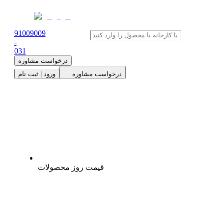
91009009
-
0
31
درخواست مشاوره
درخواست مشاوره
ورود | ثبت نام
قیمت روز محصولات