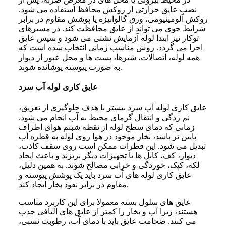
نصب عایق حرارتی از روکش محافظ استفاده می شود.
روکش آلومینیومی، ورق گالوانیزه یا پوشش مقاوم در برابر
شرایط جوی می تواند از عایق محافظت کند. در مسیرهای
توکار نیز ابتدا لوله آزمایش نشتی می شود و سپس عایق
اجرا می گردد. روش مناسب زمانی انتخاب شده است که
همه لوله، اتصالات، شیرها، بست ها و محل عبور از دیوار
به صورت پیوسته پوشانده شوند.
عایق کاری لوله آب سرد
عایق کاری لوله آب سرد بیشتر با هدف جلوگیری از تعریق،
نم زدگی و انتقال گرمای محیط به آب انجام می شود.
زمانی که دمای سطح لوله از نقطه شبنم هوای اطراف
پایین تر باشد، بخار موجود در هوا روی لوله به قطره آب
تبدیل می شود. این قطرات ممکن است روی سقف کاذب،
دیوار، کف، کابل ها یا تجهیزات دیگر بریزند و باعث ایجاد
لکه، کپک، خوردگی و خرابی مصالح شوند. به همین دلیل،
عایق کاری لوله های آب سرد باید یک پوشش پیوسته و
مقاوم در برابر نفوذ بخار ایجاد کند.
عایق های سلول بسته معمولا برای این کاربرد مناسب
هستند، زیرا آب و بخار را کمتر از عایق های الیافی جذب
می کنند. ضخامت عایق باید با دمای آب، رطوبت نسبی،