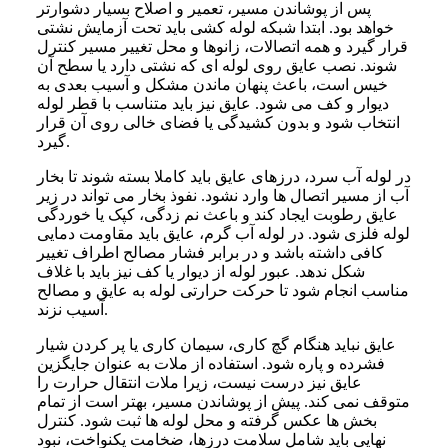
پس از پوشاندن مسیر، تعمیر و اصلاح بسیار دشوارتر
خواهد بود. ابتدا شبکه لوله کشی باید تحت آزمایش نشتی
قرار گیرد و همه اتصالات، زانوها و محل تغییر مسیر کنترل
شوند. نصب عایق روی لوله ای که نشتی دارد یا سطح آن
خیس است، باعث پنهان ماندن مشکل و آسیب بعدی به
دیوار و کف می شود. عایق نیز باید متناسب با قطر لوله
انتخاب شود و بدون کشیدگی یا فضای خالی روی آن قرار
گیرد.
در لوله آب سرد، درزهای عایق باید کاملا بسته شوند تا بخار
آب از مسیر اتصال ها وارد نشود. نفوذ بخار می تواند در زیر
عایق رطوبت ایجاد کند و باعث نم زدگی، کپک یا خوردگی
لوله فلزی شود. در لوله آب گرم، عایق باید مقاومت دمایی
کافی داشته باشد و در برابر فشار مصالح اطراف تغییر
شکل ندهد. عبور لوله از دیوار یا کف نیز باید با غلاف
مناسب انجام شود تا حرکت حرارتی لوله به عایق و مصالح
آسیب نزند.
عایق نباید هنگام گچ کاری، سیمان کاری یا پر کردن شیار
فشرده و پاره شود. استفاده از ملات به عنوان جایگزین
عایق نیز درست نیست، زیرا ملات انتقال حرارت را
متوقف نمی کند. پیش از پوشاندن مسیر، بهتر است از تمام
بخش ها عکس گرفته و محل لوله ها ثبت شود. کنترل
نهایی باید شامل سلامت درزها، ضخامت یکنواخت، نبود