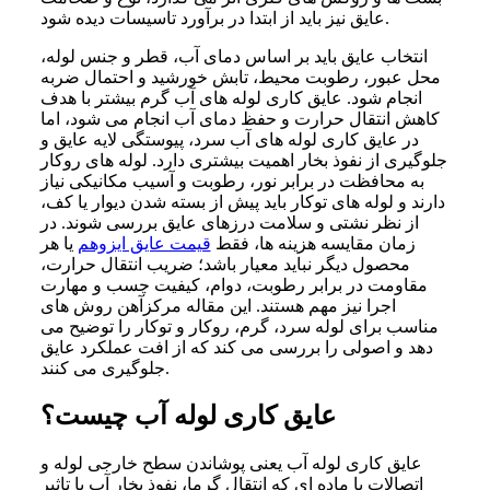
عایق نیز باید از ابتدا در برآورد تاسیسات دیده شود.
انتخاب عایق باید بر اساس دمای آب، قطر و جنس لوله،
محل عبور، رطوبت محیط، تابش خورشید و احتمال ضربه
انجام شود. عایق کاری لوله های آب گرم بیشتر با هدف
کاهش انتقال حرارت و حفظ دمای آب انجام می شود، اما
در عایق کاری لوله های آب سرد، پیوستگی لایه عایق و
جلوگیری از نفوذ بخار اهمیت بیشتری دارد. لوله های روکار
به محافظت در برابر نور، رطوبت و آسیب مکانیکی نیاز
دارند و لوله های توکار باید پیش از بسته شدن دیوار یا کف،
از نظر نشتی و سلامت درزهای عایق بررسی شوند. در
زمان مقایسه هزینه ها، فقط
قیمت عایق ایزوهم
یا هر
محصول دیگر نباید معیار باشد؛ ضریب انتقال حرارت،
مقاومت در برابر رطوبت، دوام، کیفیت چسب و مهارت
اجرا نیز مهم هستند. این مقاله مرکزآهن روش های
مناسب برای لوله سرد، گرم، روکار و توکار را توضیح می
دهد و اصولی را بررسی می کند که از افت عملکرد عایق
جلوگیری می کنند.
عایق کاری لوله آب چیست؟
عایق کاری لوله آب یعنی پوشاندن سطح خارجی لوله و
اتصالات با ماده ای که انتقال گرما، نفوذ بخار آب یا تاثیر