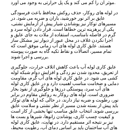
موثر آن را کم می کند و یک پل حرارتی به وجود می آورد.
در لوله های روکار، حذف روکش محافظ باعث فرسودگی
عایق بر اثر نور خورشید، باران و ضربه می شود. در
مسیرهای توکار نیز پوشاندن شیار پیش از آزمایش نشتی،
یکی از پرهزینه ترین خطاها است. قرار دادن لوله سرد و
گرم در فاصله نامناسب، استفاده از ملات به جای عایق و
اجرا نکردن غلاف در محل عبور از دیوار نیز مشکل ساز
هستند. عایق کاری لوله های آب زمانی موفق است که
تمام مسیر، اتصالات و نقاط تکیه گاه به صورت پیوسته
بررسی و اجرا شوند.
عایق کاری لوله آب باعث کاهش اتلاف حرارت، جلوگیری
از تعریق، محدود شدن نم زدگی و افزایش دوام شبکه لوله
کشی می شود. در عایق کاری لوله های آب گرم، مقاومت
دمایی و ضخامت مناسب اهمیت دارد و در عایق کاری لوله
های آب سرد، پیوستگی درزها و جلوگیری از نفوذ بخار
ضروری است. لوله های روکار به روکش مقاوم در برابر
نور، رطوبت و ضربه نیاز دارند، در حالی که لوله های توکار
باید پیش از بسته شدن مسیر از نظر نشتی و سلامت عایق
بررسی شوند. انتخاب عایق مناسب تنها بخشی از کار است
و کیفیت چسب کاری، پوشاندن زانوها، شیرها و بست ها
نیز بر نتیجه اثر مستقیم دارد. در نهایت، عایق کاری لوله
های آب ساختمان باید بر اساس دمای آب، رطوبت محیط،