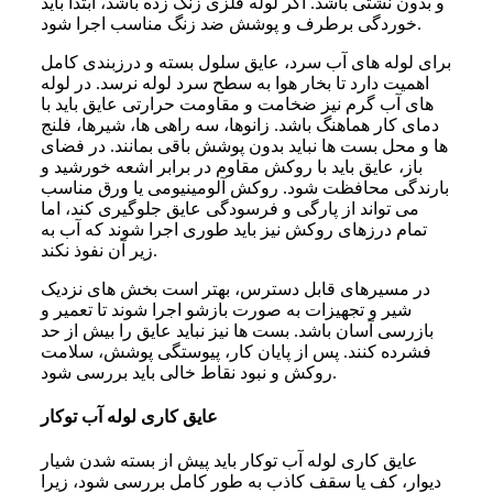
و بدون نشتی باشد. اگر لوله فلزی زنگ زده باشد، ابتدا باید
خوردگی برطرف و پوشش ضد زنگ مناسب اجرا شود.
برای لوله های آب سرد، عایق سلول بسته و درزبندی کامل
اهمیت دارد تا بخار هوا به سطح سرد لوله نرسد. در لوله
های آب گرم نیز ضخامت و مقاومت حرارتی عایق باید با
دمای کار هماهنگ باشد. زانوها، سه راهی ها، شیرها، فلنج
ها و محل بست ها نباید بدون پوشش باقی بمانند. در فضای
باز، عایق باید با روکش مقاوم در برابر اشعه خورشید و
بارندگی محافظت شود. روکش آلومینیومی یا ورق مناسب
می تواند از پارگی و فرسودگی عایق جلوگیری کند، اما
تمام درزهای روکش نیز باید طوری اجرا شوند که آب به
زیر آن نفوذ نکند.
در مسیرهای قابل دسترس، بهتر است بخش های نزدیک
شیر و تجهیزات به صورت بازشو اجرا شوند تا تعمیر و
بازرسی آسان باشد. بست ها نیز نباید عایق را بیش از حد
فشرده کنند. پس از پایان کار، پیوستگی پوشش، سلامت
روکش و نبود نقاط خالی باید بررسی شود.
عایق کاری لوله آب توکار
عایق کاری لوله آب توکار باید پیش از بسته شدن شیار
دیوار، کف یا سقف کاذب به طور کامل بررسی شود، زیرا