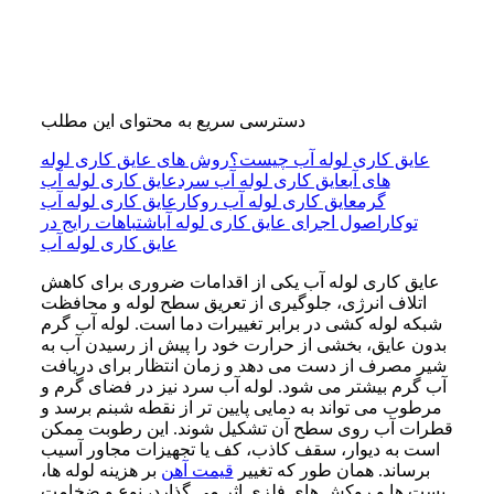
دسترسی سریع به محتوای این مطلب
عایق کاری لوله آب چیست؟
روش های عایق کاری لوله
های آب
عایق کاری لوله آب سرد
عایق کاری لوله آب
گرم
عایق کاری لوله آب روکار
عایق کاری لوله آب
توکار
اصول اجرای عایق کاری لوله آب
اشتباهات رایج در
عایق کاری لوله آب
عایق کاری لوله آب یکی از اقدامات ضروری برای کاهش
اتلاف انرژی، جلوگیری از تعریق سطح لوله و محافظت
شبکه لوله کشی در برابر تغییرات دما است. لوله آب گرم
بدون عایق، بخشی از حرارت خود را پیش از رسیدن آب به
شیر مصرف از دست می دهد و زمان انتظار برای دریافت
آب گرم بیشتر می شود. لوله آب سرد نیز در فضای گرم و
مرطوب می تواند به دمایی پایین تر از نقطه شبنم برسد و
قطرات آب روی سطح آن تشکیل شوند. این رطوبت ممکن
است به دیوار، سقف کاذب، کف یا تجهیزات مجاور آسیب
برساند. همان طور که تغییر
قیمت آهن
بر هزینه لوله ها،
بست ها و روکش های فلزی اثر می گذارد، نوع و ضخامت