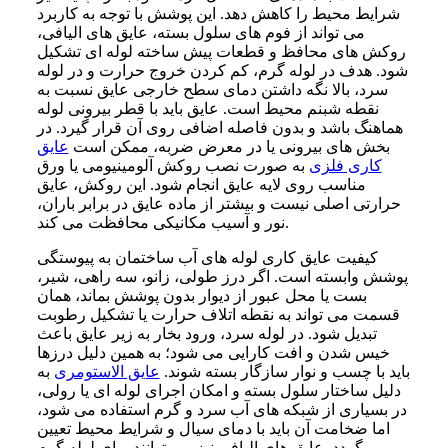
شرایط محیط را کاهش دهد. این پوشش با توجه به کاربرد
می تواند از فوم های سلول بسته، عایق های الیافی،
روکش های محافظ و قطعات پیش ساخته لوله ای تشکیل
شود. هدف در لوله گرم، کم کردن خروج حرارت و در لوله
سرد، بالا نگه داشتن دمای سطح خارجی عایق نسبت به
نقطه شبنم محیط است. عایق باید با قطر بیرونی لوله
هماهنگ باشد و بدون فاصله اضافی روی آن قرار گیرد. در
بخش های بیرونی یا در معرض ضربه، ممکن است
عایق
کاری فلزی
به صورت نصب روکش آلومینیومی یا ورق
مناسب روی لایه عایق انجام شود. این روکش، عایق
حرارتی اصلی نیست و بیشتر از ماده عایق در برابر باران،
نور و آسیب مکانیکی محافظت می کند.
کیفیت عایق کاری لوله های آب ساختمان به پیوستگی
پوشش وابسته است. اگر درز طولی، زانو، سه راهی، شیر،
بست یا محل عبور از دیوار بدون پوشش بماند، همان
قسمت می تواند به نقطه اتلاف حرارت یا تشکیل رطوبت
تبدیل شود. در لوله سرد، ورود بخار به زیر عایق باعث
خیس شدن و افت کارایی می شود؛ به همین دلیل درزها
باید با چسب و نوار سازگار بسته شوند.
عایق الاستومری
به
دلیل ساختار سلول بسته و امکان اجرای لوله ای یا رولی،
در بسیاری از شبکه های آب سرد و گرم استفاده می شود،
اما ضخامت آن باید با دمای سیال و شرایط محیط تعیین
گردد. عایق های الیافی نیز می توانند برای لوله گرم