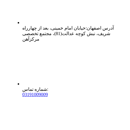
آدرس
اصفهان
:
خیابان امام خمینی، بعد از چهارراه
شریف، نبش کوچه عدالت(81)، مجتمع تخصصی
مرکزآهن
:
شماره تماس
0
31
91009009