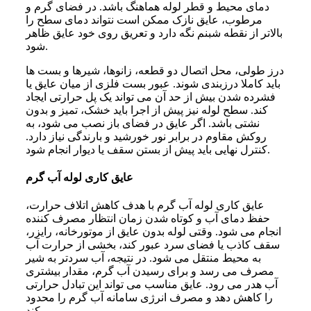
دمای محیط و قطر لوله هماهنگ باشد. در فضای گرم و
مرطوب، عایق نازک ممکن است نتواند دمای سطح را
بالاتر از نقطه شبنم نگه دارد و تعریق روی خود عایق ظاهر
شود.
درز طولی، محل اتصال دو قطعه، زانوها، شیرها و بست ها
باید کاملا درزبندی شوند. عبور بست فلزی از میان عایق یا
فشرده شدن بیش از حد آن می تواند یک پل حرارتی ایجاد
کند. سطح لوله نیز پیش از اجرا باید خشک، تمیز و بدون
نشتی باشد. اگر عایق در فضای باز نصب می شود، به
روکش مقاوم در برابر نور خورشید و بارندگی نیاز دارد.
کنترل نهایی باید پیش از بستن سقف یا دیوار انجام شود.
عایق کاری لوله آب گرم
عایق کاری لوله آب گرم با هدف کاهش اتلاف حرارت،
حفظ دمای آب و کوتاه شدن زمان انتظار مصرف کننده
انجام می شود. وقتی لوله بدون عایق از موتورخانه، رایزر،
سقف کاذب یا فضای سرد عبور کند، بخشی از حرارت آب
به محیط منتقل می شود. در نتیجه، آب سردتر به شیر
مصرف می رسد و برای رسیدن آب گرم، مقدار بیشتری
آب هدر می رود. عایق مناسب می تواند این تبادل حرارتی
را کاهش دهد و مصرف انرژی سامانه آب گرم را محدود
کند.