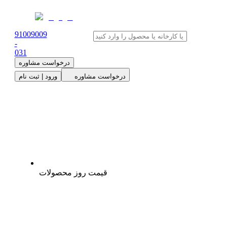
91009009
-
0
31
درخواست مشاوره
درخواست مشاوره
ورود | ثبت نام
قیمت روز محصولات