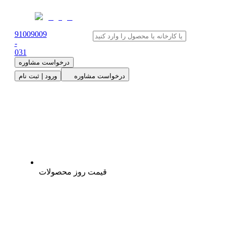
91009009
-
0
31
درخواست مشاوره
درخواست مشاوره
ورود | ثبت نام
قیمت روز محصولات