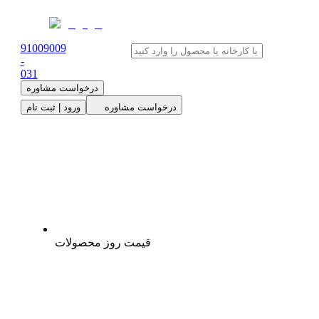
91009009
-
0
31
درخواست مشاوره
درخواست مشاوره
ورود | ثبت نام
قیمت روز محصولات