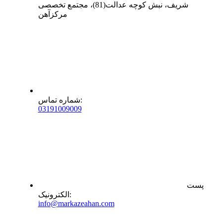
شریف، نبش کوچه عدالت(81)، مجتمع تخصصی
مرکزآهن
:
شماره تماس
0
31
91009009
پست
:
الکترونیک
info@markazeahan.com