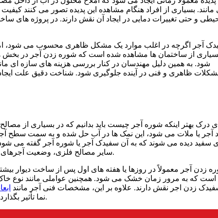
 پدیده معمولاً زمانی ایجاد می‌ شود که املاح محلول در آب از داخل 
 مانند. بسیاری از افراد هنگام مشاهده این پدیده تصور می‌ کنند کیف
یطی و حتی تغییرات دمایی در ایجاد آن نقش دارند. در پروژه‌ های سا
ک آجر اگرچه در اغلب موارد یک مشکل ظاهری محسوب می‌ شود، اما در
سیاری از ساختمان‌ ها مشاهده شده است که شوره زدن آجر در بخش‌ های
شود. به همین دلیل مهندسان در کنار بررسی هزینه‌ های سازه‌ ای مان
کلات ظاهری و فنی در آینده جلوگیری شود. شناخت دقیق علت ایجاد سف
ی درک بهتر اینکه شوره آجر چیست باید بدانیم که در بسیاری از مصال
 آجر یا ملات می‌ شود، این نمک‌ ها در آب حل شده و به سمت سطح آجر 
 سفید دیده می‌ شوند که به آن سفیدک آجر یا شوره آجر گفته می‌ شود.
سایر مصالح فلزی، وضعیت آجرهای نما نیز کنترل می‌ شود تا از شوره زدن آجر نما در آینده جلوگیری شود.
ه زدن آجر معمولاً در روزها یا هفته‌ های اول پس از ساخت دیوار بی
است که به مرور زمان خشک می‌ شود. همچنین عواملی مانند نوع خاک 
یدک زدن اجر نقش دارند. علاوه بر این، مشخصات فنی آجر مانند
ابعا
نما تأثیر بگذارد. به همین دلیل انتخاب آجر مناسب در زمان ساخت اهمیت زیادی دارد.