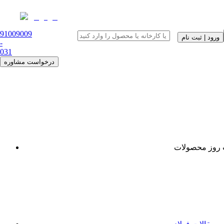
91009009
ورود | ثبت نام
-
0
31
درخواست مشاوره
روز محصولات