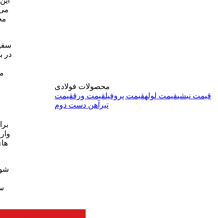
این
می‌
مح
سفید
در ب
مش
محصولات فولادی
قیمت نبشی
قیمت لوله
قیمت پروفیل
قیمت ورق
قیمت
تیرآهن دست دوم
برا
وارد
های
شور
سف