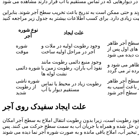
ند و حتی ممکن است به تدریج باعث تخریب سطح آجر شوند. بنابراین
نوع شوره
علت ایجاد
آجر
سطح آجر ظاهر
وجود رطوبت اولیه در ملات و
شوره
‌ های اول پس از
آجر در مراحل اولیه ساخت
موقت
 دیده می‌ شود
وجود منبع دائمی رطوبت مانند
ظاهر می‌ شود و
نفوذ آب باران، رطوبت زمین یا
شوره دائمی
ه‌ تر می‌ گردد
نشت لوله‌ ها
سطح آجر ظاهر
شوره ناشی
رطوبت زیاد در محیط یا تماس
 باعث آسیب به
از رطوبت
مستقیم دیوار با آب
سطح آجر شود
شدید
علت ایجاد سفیدک روی آجر
ود رطوبت است، زیرا بدون رطوبت انتقال املاح به سطح آجر امکان‌
ر آن حل شده و همراه با جریان آب به سمت سطح حرکت می‌ کنند. پس