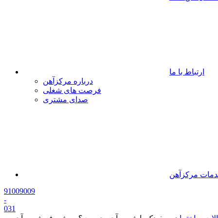
ارتباط با ما
درباره مرکزآهن
فرصت های شغلی
صدای مشتری
مات مرکزآهن
91009009
-
0
31