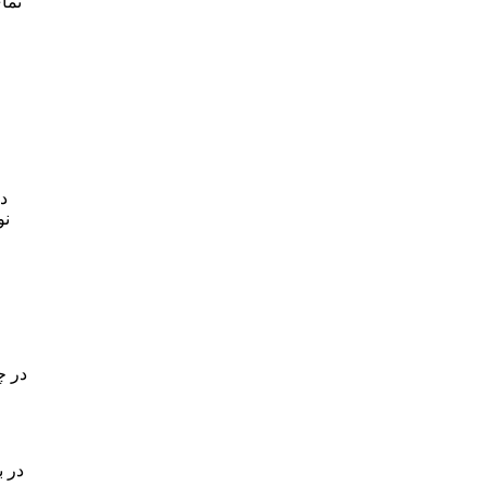
نما
د
نو
در چ
در ب