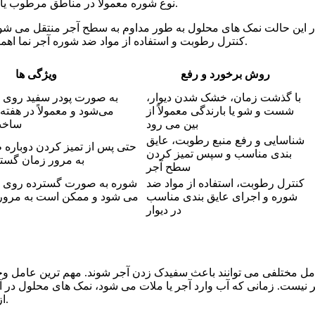
نوع شوره معمولاً در مناطق مرطوب یا در دیوارهایی که در تماس مستقیم با آب قرار دارند مشاهده می‌ شود.
ر این حالت نمک‌ های محلول به طور مداوم به سطح آجر منتقل می‌ شو
کنترل رطوبت و استفاده از مواد ضد شوره آجر نما اهمیت زیادی دارد. برای کسب اطلاعات بیشتر به جدول زیر مراجعه کنید.
روش برخورد و رفع
ویژگی‌ ها
با گذشت زمان، خشک شدن دیوار،
به صورت پودر سفید روی 
شست‌ و شو یا بارندگی معمولاً از
می‌شود و معمولاً در هفته
بین می‌ رود
ساخت
شناسایی و رفع منبع رطوبت، عایق‌
حتی پس از تمیز کردن دوباره 
بندی مناسب و سپس تمیز کردن
به مرور زمان گسترد
سطح آجر
کنترل رطوبت، استفاده از مواد ضد
شوره به صورت گسترده روی 
شوره و اجرای عایق‌ بندی مناسب
می‌ شود و ممکن است به مرور
در دیوار
ل مختلفی می‌ توانند باعث سفیدک زدن آجر شوند. مهم‌ ترین عامل وج
ر نیست. زمانی که آب وارد آجر یا ملات می‌ شود، نمک‌ های محلول د
از تبخیر آب، املاح باقی مانده و به صورت شوره آجر نما دیده می‌ شوند.