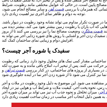
مصالح به سطح آجر منتقل شده و پس از تبخیر آب، به شکل سفیدک باقی
یت مصالح پایین است، در حالی که عوامل مختلفی مانند رطوبت، شرایط
ختمانی که همزمان با بررسی
قیمت آهن
و سایر مصالح انجام می‌ شود،
توجه به دوام و ظاهر نمای آجری نیز اهمیت زیادی دارد.
 صورت تکرار مداوم می‌ تواند نشانه وجود رطوبت در دیوار باشد.
ی که آب باران یا رطوبت زمین بیشتر نفوذ می‌ کند، بیشتر دیده می‌
ند
قیمت میلگرد
، وضعیت مصالح نما را نیز بررسی می‌ کنند تا از بروز
یدک زدن آجر و آشنایی با روش‌ های شوره زدایی آجر می‌ تواند به
افزایش دوام و زیبایی نمای ساختمان کمک کند.
سفیدک یا شوره آجر چیست؟
ح ساختمانی مقدار کمی نمک‌ های محلول وجود دارد. زمانی که رطوبت
حرکت می‌ کنند. پس از تبخیر آب، املاح باقی مانده و به صورت لکه‌
 در بسیاری از پروژه‌ های ساختمانی، در کنار بررسی
قیمت تیرآهن
و
شتر مشاهده می‌ شود. این موضوع به دلیل وجود رطوبت در ملات و آجر
رس، نحوه پخت آجر، کیفیت ملات و شرایط آب و هوایی نیز در ایجاد
د آجر
، میزان تخلخل و نحوه جذب آب نیز می‌ تواند بر میزان شوره آجر