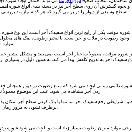
ی ساختمان، انتخاب صحیح
انواع آجرنما
می‌ تواند احتمال ایجاد شوره آج
و نحوه گسترش آن روی سطح آجر نیز در دسته‌ بندی انواع شوره اهمیت
سطح وسیعی از دیوار را در بر می‌ گیرد که هر کدام نیازمند بررسی و روش برخورد متفاوتی هستند. در ادامه با انواع شوره آشنا می شوید:
شوره موقت یکی از رایج‌ ترین انواع سفیدک آجر است. این نوع شوره مع
وجود رطوبت در ملات و آجر است. با تبخیر رطوبت، نمک‌ های محلول ب
موارد این شوره پس از مدتی و با شست‌ و شو یا حتی بارندگی از بین می‌ رود.
ر شوره موقت، معمولاً ساختار آجر آسیب نمی‌ بیند و مشکل بیشتر جن
ع سفیدک آجر به تدریج کاهش پیدا می‌ کند. به همین دلیل در بسیاری از 
شوره دائمی زمانی ایجاد می‌ شود که منبع رطوبت در دیوار همچنان فع
زدن آجر مشاهده می‌ شود. علت این موضوع معمولاً نفوذ آب باران، رطوبت زمین یا نشت لوله‌ های آب در داخل دیوار است.
نین شرایطی رفع سفیدک آجر نما تنها با پاک کردن سطح آجر امکان‌ پ
برطرف نشود، به مرور زمان شوره آجر نما بیشتر شده و ظاهر ساختمان را تحت تأثیر قرار می‌ دهد.
رخی موارد میزان رطوبت بسیار زیاد است و باعث می‌ شود شوره زدن آ