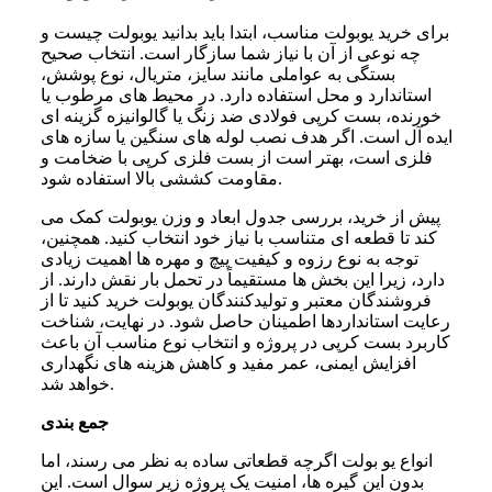
برای خرید یوبولت مناسب، ابتدا باید بدانید یوبولت چیست و
چه نوعی از آن با نیاز شما سازگار است. انتخاب صحیح
بستگی به عواملی مانند سایز، متریال، نوع پوشش،
استاندارد و محل استفاده دارد. در محیط‌ های مرطوب یا
خورنده، بست کرپی فولادی ضد زنگ یا گالوانیزه گزینه‌ ای
ایده‌ آل است. اگر هدف نصب لوله‌ های سنگین یا سازه‌ های
فلزی است، بهتر است از بست فلزی کرپی با ضخامت و
مقاومت کششی بالا استفاده شود.
پیش از خرید، بررسی جدول ابعاد و وزن یوبولت کمک می‌
کند تا قطعه‌ ای متناسب با نیاز خود انتخاب کنید. همچنین،
توجه به نوع رزوه و کیفیت پیچ و مهره‌ ها اهمیت زیادی
دارد، زیرا این بخش‌ ها مستقیماً در تحمل بار نقش دارند. از
فروشندگان معتبر و تولیدکنندگان یوبولت خرید کنید تا از
رعایت استانداردها اطمینان حاصل شود. در نهایت، شناخت
کاربرد بست کرپی در پروژه و انتخاب نوع مناسب آن باعث
افزایش ایمنی، عمر مفید و کاهش هزینه‌ های نگهداری
خواهد شد.
جمع بندی
انواع یو بولت‌ اگرچه قطعاتی ساده به نظر می رسند، اما
بدون این گیره ها، امنیت یک پروژه زیر سوال است. این