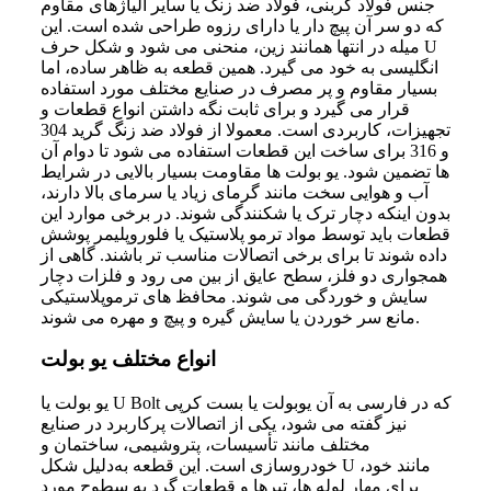
جنس فولاد کربنی، فولاد ضد زنگ یا سایر آلیاژهای مقاوم
که دو سر آن پیچ دار یا دارای رزوه طراحی شده است. این
میله در انتها همانند زین، منحنی می شود و شکل حرف U
انگلیسی به خود می گیرد. همین قطعه به ظاهر ساده، اما
بسیار مقاوم و پر مصرف در صنایع مختلف مورد استفاده
قرار می گیرد و برای ثابت نگه داشتن انواع قطعات و
تجهیزات، کاربردی است. معمولا از فولاد ضد زنگ گرید 304
و 316 برای ساخت این قطعات استفاده می شود تا دوام آن
ها تضمین شود. یو بولت ها مقاومت بسیار بالایی در شرایط
آب و هوایی سخت مانند گرمای زیاد یا سرمای بالا دارند،
بدون اینکه دچار ترک یا شکنندگی شوند. در برخی موارد این
قطعات باید توسط مواد ترمو پلاستیک یا فلوروپلیمر پوشش
داده شوند تا برای برخی اتصالات مناسب تر باشند. گاهی از
همجواری دو فلز، سطح عایق از بین می رود و فلزات دچار
سایش و خوردگی می شوند. محافظ های ترموپلاستیکی
مانع سر خوردن یا سایش گیره و پیچ و مهره می شوند.
انواع مختلف یو بولت
یو بولت یا U Bolt که در فارسی به آن یوبولت یا بست کرپی
نیز گفته می‌ شود، یکی از اتصالات پرکاربرد در صنایع
مختلف مانند تأسیسات، پتروشیمی، ساختمان و
خودروسازی است. این قطعه به‌دلیل شکل U مانند خود،
برای مهار لوله‌ ها، تیرها و قطعات گرد به سطوح مورد