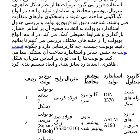
استفاده قرار می‌ گیرد. یوبولت‌ ها از نظر شکل ظاهری،
متریال، پوشش محافظ و استاندارد تولید و ابعاد در انواع
گوناگونی ساخته می‌ شوند تا پاسخگوی نیازهای متفاوت
فنی باشند. شناخت دقیق انواع پیچ یو بولت و بررسی جدول
استاندارد یو بولت به انتخاب صحیح آن بر اساس فشار،
بارگذاری و شرایط محیطی کمک می‌ کند. در ادامه، انواع
یوبولت را از جنبه‌ های مختلف بررسی می‌ کنیم تا بدانیم
دقیقاً یوبولت چیست، چه کاربردهایی دارد و چگونه
قیمت
بولت
به جنس، سایز و استاندارد ساخت آن بستگی پیدا می‌
کند. یو بولت ها را می توان بر اساس متریال، شکل
ظاهری، استاندارد سایز بندی و ابعاد تقسیم بندی کرد.
کاربرد
استاندارد
پوشش
نوع یو
متریال رایج
ردیف
متداول
تولید
محافظ
بولت
یو بولت
تثبیت
DIN
گالوانیزه
ساده
1
وله‌ های
فولاد کربنی
3570
سرد
(U
سبک
شکل)
سازه‌
یو بولت
بدون
فولاد ضد
های
ASTM
مربعی
پوشش یا
2
زنگ
A193
فلزی و
(Square
پولیش‌شده
(SS304/316)
U-Bolt)
صنعتی
یو بولت