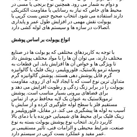
و دوام به شمار می‌ رود. همچنین نوع برنجی یا مسی در
محیط‌ های خاص که نیاز به رسانایی یا مقاومت الکتریکی
دارند استفاده می‌ شود. انتخاب صحیح جنس بست کرپی یا
یوبولت نقش مهمی در افزایش طول عمر و پایداری
اتصالات در سازه‌ ها و سیستم‌ های لوله‌ کشی دارد.
انواع یوبولت بر اساس پوشش
با توجه به کاربردهای مختلفی که یو بولت ها در صنایع
مختلف دارند، می توان آن ها را با مواد مختلف پوشش داد
تا ویژگی ها و خواص آن ها افزایش یابد. این قطعات به
وسیله ترمو پلاستیک، فلوروپلیمر، زینک فلیک یا گالوانیزه
گرم قابل پوشش دهی هستند. پوشش گالوانیزه گرم
متداول‌ ترین نوع است که با ایجاد لایه‌ ای از روی، مقاومت
یوبولت را در برابر زنگ‌ زدگی و رطوبت افزایش می‌ دهد و
برای فضاهای بیرونی بسیار مناسب است. پوشش
ترموپلاستیک به‌ عنوان یک لایه محافظ نرم، از تماس
مستقیم فلز با سطح لوله جلوگیری کرده و از سایش یا
آسیب به لوله‌ ها پیشگیری می‌ کند. در مقابل، فلوروپلیمر و
زینک فلیک برای محیط‌ های شیمیایی خورنده یا با دمای بالا
کاربرد دارند. انتخاب نوع پوشش یوبولت بسته به نوع
صنعت، شرایط محیطی و الزامات فنی، تأثیر مستقیمی بر
عمر مفید و عملکرد بست کرپی در سیستم دارد.