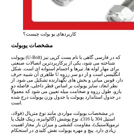
کاربردهای یو بولت چیست؟
مشخصات یوبولت
یوبولت (U-Bolt) که در فارسی گاهی با نام بست کرپی نیز
شناخته می‌ شود، یکی از پرکاربردترین اتصالات صنعتی
برای مهار لوله‌ ها، تیرها و اجسام استوانه‌ ای است. شکل
ظاهری آن شبیه حرف U انگلیسی است و از دو سر رزوه‌
دار، قوس میانی و بخش‌ های نگهدارنده تشکیل می‌ شود. از
نظر ابعاد، سایز یوبولت بر اساس قطر داخلی، فاصله دو
بازو، طول رزوه و ضخامت میله تعیین می‌ شود که معمولاً
در جدول استاندارد یوبولت یا جدول وزن یوبولت درج شده
است.
در مشخصات یوبولت مواردی مانند نوع متریال (فولاد،
استیل 304 یا 316)، نوع پوشش (گالوانیزه، زینک فلیک یا
ترموپلاستیک)، مقاومت کششی و میزان بار مجاز اهمیت
زیادی دارد. پیچ و مهره یوبولت نقش کلیدی در استحکام