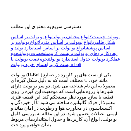
دسترسی سریع به محتوای این مطلب
یوبولت چیست؟
انواع مختلف یو بولت
انواع یو بولت بر اساس
شکل ظاهری
انواع یوبولت بر اساس متریال
انواع یوبولت بر
اساس پوشش
انواع یو بولت بر اساس استاندارد تولید و
ابعاد
کاربردهای یو بولت یا بست کرپی
مشخصات یوبولت
نحوه
عملکرد یوبولت
جدول استاندارد یو بولت
نحوه نصب یوبولت یا
راهنمای خرید یوبولت u bolt
بست کرپی
یو بولت (U-Bolt) یکی از بست های پر کاربرد در صنایع
مختلف است که به دلیل شکل گیره ای U مانند خود،
معمولا به این نام شناخته می شود. دو سر یو بولت دارای
شیارها یا رزوه هایی است که موقعیت این گیره را روی
قطعه یا سازه مورد نظر مستحکم کند. این قطعه فلزی
معمولا از فولاد گالوانیزه ساخته می‌ شود تا از خوردگی و
اکسیداسیون در مجاورت هوا و رطوبت در امان بماند و
ایمنی اتصالات تضمین شود. در این مقاله به بررسی کامل
یو بولت، انواع آن، کاربردها و جدول استانداردهای مربوط
به آن خواهیم پرداخت.