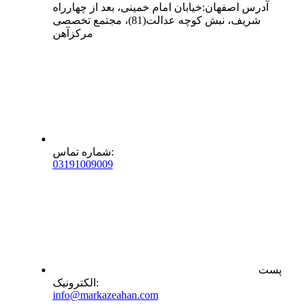
آدرس
اصفهان
:
خیابان امام خمینی، بعد از چهارراه
شریف، نبش کوچه عدالت(81)، مجتمع تخصصی
مرکزآهن
:
شماره تماس
0
31
91009009
پست
:
الکترونیک
info@markazeahan.com