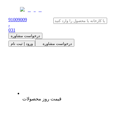
91009009
-
0
31
درخواست مشاوره
درخواست مشاوره
ورود | ثبت نام
قیمت روز محصولات