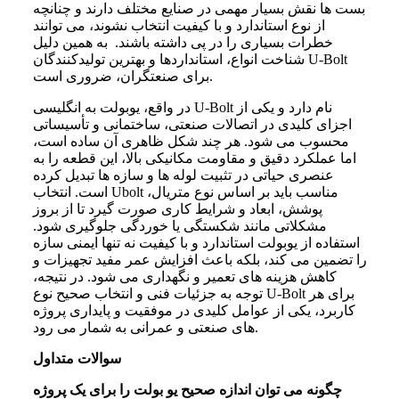
بست ها نقش بسیار مهمی در صنایع مختلف دارند و چنانچه
از نوع استاندارد و با کیفیت انتخاب نشوند، می توانند
خطرات بسیاری را در پی داشته باشند. به همین دلیل
شناخت انواع، استانداردها و بهترین تولیدکنندگان U-Bolt
برای صنعتگران، ضروری است.
در واقع، یوبولت به انگلیسی U-Bolt نام دارد و یکی از
اجزای کلیدی در اتصالات صنعتی، ساختمانی و تأسیساتی
محسوب می‌ شود. هر چند شکل ظاهری آن ساده است،
اما عملکرد دقیق و مقاومت مکانیکی بالا، این قطعه را به
عنصری حیاتی در تثبیت لوله‌ ها و سازه‌ ها تبدیل کرده
است. انتخاب Ubolt مناسب باید بر اساس نوع متریال،
پوشش، ابعاد و شرایط کاری صورت گیرد تا از بروز
مشکلاتی مانند شکستگی یا خوردگی جلوگیری شود.
استفاده از یوبولت استاندارد و با کیفیت نه‌ تنها ایمنی سازه
را تضمین می‌ کند، بلکه باعث افزایش عمر مفید تجهیزات و
کاهش هزینه‌ های تعمیر و نگهداری می‌ شود. در نتیجه،
توجه به جزئیات فنی و انتخاب صحیح نوع U-Bolt برای هر
کاربرد، یکی از عوامل کلیدی در موفقیت و پایداری پروژه‌
های صنعتی و عمرانی به‌ شمار می‌ رود.
سوالات متداول
چگونه می‌ توان اندازه صحیح یو بولت را برای یک پروژه