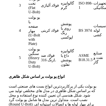
جهیزات
ISO 898-
گالوانیزه
تخت
فولاد آلیاژی
3
1
کانیکی
گرم
(Flat
U-Bolt)
یو بولت
با
پوشش
أسیسات
صفحه
روی یا
لوله‌
BS 3974
فولاد کربنی
4
مهار
رنگ
کشی
(U-Bolt
اپوکسی
with
Plate)
یو بولت
گالوانیزه
صنایع
سنگین
ASME
داغ یا
فولاد ضد
نفت و
5
(Heavy
B18.31.5
پوشش
زنگ 316L
گاز
Duty
تفلون
U-Bolt)
انواع یو بولت بر اساس شکل ظاهری
یو بولت یکی از پرکاربردترین انواع بست‌ های صنعتی است
که بر اساس شکل ظاهری در مدل‌ های مختلفی تولید می‌
شود. شکل هندسی آن تعیین‌ کننده نوع استفاده و محل
نصب است. متداول‌ ترین مدل‌ ها شامل یو بولت گرد
(Round U-Bolt) برای مهار لوله‌ ها و اتصالات استوانه‌ ای،