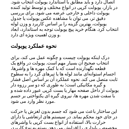
اتصال دارد و باید مطابق با استاندارد یوبولت انتخاب شود.
در بازار، یوبولت کرپی در انواع مختلف و توسط تولید کننده
یوبولت داخلی و خارجی عرضه می‌ شود. برای بررسی
دقیق‌ تر، می‌ توان با مشاهده عکس یوبولت یا جدول
یوبولت، بهترین گزینه را بر اساس کاربرد و وزن لوله
انتخاب کرد. هنگام خرید پیچ یوبولت توجه به استاندارد، ابعاد
و وزن اهمیت ویژه‌ ای دارد.
نحوه عملکرد یوبولت
درک اینکه یوبولت چیست و چگونه عمل می‌ کند، برای
انتخاب صحیح آن بسیار مهم است. یوبولت در واقع یک
قطعه نگهدارنده است که با کمک مهره‌ ها و واشرها،
اجسام استوانه‌ای مانند لوله‌ ها یا تیرهای گرد را به سطوح
ثابت متصل می‌ کند. نحوه عملکرد آن بر اساس اصل فشار
و گیره مکانیکی است؛ به‌ طوری‌ که دو سر رزوه‌ دار
یوبولت از داخل صفحه مهار یا بست کرپی عبور داده شده و
با سفت شدن مهره‌ ها، نیروی گیره‌ ای یکنواختی بر جسم
مورد نظر وارد می‌ شود.
این ساختار باعث می‌ شود که جسم بدون لغزش یا حرکت
در جای خود محکم بماند. در سیستم‌ های ارتعاشی یا دارای
حرارت بالا، استفاده از انواع بست کرپی با واشرهای
مخصوص، پایداری را افزایش می‌ دهد. بسته به نوع کاربرد،