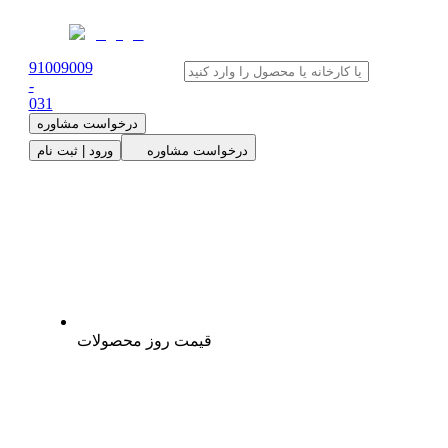
91009009
-
0
31
درخواست مشاوره
درخواست مشاوره
ورود | ثبت نام
قیمت روز محصولات