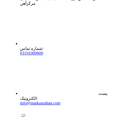
مرکزآهن
:
شماره تماس
0
31
91009009
پست
:
الکترونیک
info@markazeahan.com