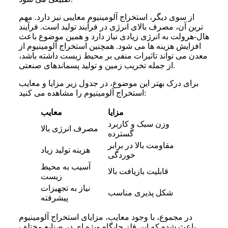
از سوی دیگر، استخراج آلومینیوم معایبی نیز دارد. مهم
ترین آن، مصرف بالای انرژی در فرآیند تولید است. فرآیند
هال-هرولت به انرژی زیادی نیاز دارد و همین موضوع باعث
افزایش هزینه ها می شود. همچنین استخراج آلومینیوم از
معدن می تواند تاثیرات منفی بر محیط زیست داشته باشد،
از جمله تخریب زمین و تولید پسماندهای صنعتی.
برای درک بهتر این موضوع، در جدول زیر مزایا و معایب
استخراج آلومینیوم را مشاهده می کنید:
مزایا
معایب
وزن سبک و کاربرد
مصرف انرژی بالا
گسترده
مقاومت بالا در برابر
هزینه تولید زیاد
خوردگی
آسیب به محیط
قابلیت بازیافت بالا
زیست
نیاز به تجهیزات
شکل پذیری مناسب
پیشرفته
در مجموع، با وجود معایب، مزایای استخراج آلومینیوم
باعث شده که این فلز جایگاه ویژه ای در صنایع مختلف