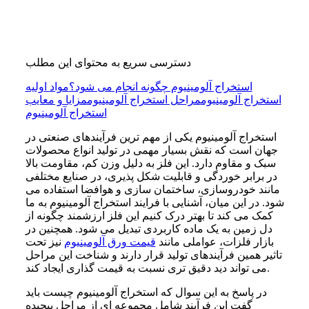
دسترسی سریع به محتوای این مطلب
استخراج آلومینیوم چگونه انجام می شود؟
مواد اولیه
استخراج آلومینیوم
مراحل استخراج آلومینیوم
مزایا و معایب
استخراج آلومینیوم
استخراج آلومینیوم یکی از مهم ترین فرآیندهای صنعتی در
جهان است که نقش بسیار مهمی در تولید انواع محصولات
سبک و مقاوم دارد. این فلز به دلیل وزن کم، مقاومت بالا
در برابر خوردگی و قابلیت شکل پذیری، در صنایع مختلفی
مانند خودروسازی، ساختمان سازی و هوافضا استفاده می
شود. در این میان، آشنایی با فرایند استخراج آلومینیوم به ما
کمک می کند تا بهتر درک کنیم این فلز ارزشمند چگونه از
دل زمین به یک ماده کاربردی تبدیل می شود. همچنین در
بازار فلزات، عواملی مانند
قیمت ورق آلومینیوم
نیز تحت
تاثیر همین فرآیندهای تولید قرار دارند و شناخت این مراحل
می تواند دید دقیق تری نسبت به قیمت گذاری ایجاد کند.
در پاسخ به این سوال که استخراج آلومینیوم چیست باید
گفت این فرآیند شامل مجموعه ای از مراحل پیچیده