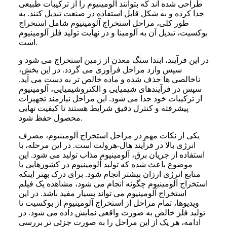
طراحی شده اند که بتوانند آلومینیوم را از ترکیبات طبیعی
جدا کرده و به شکل قابل استفاده در صنعت تبدیل کنند. به
طور کلی، مراحل استخراج آلومینیوم شامل استخراج
بوکسیت، تبدیل آن به آلومینا و در نهایت تولید فلز آلومینیوم
است.
در این فرآیند، ابتدا سنگ معدن از زمین استخراج می شود و
سپس وارد مراحل فرآوری می گردد. در این بخش،
ناخالصی ها حذف شده و ماده خالص تر به دست می آید.
سپس در فرآیندهای شیمیایی و الکتروشیمیایی، آلومینیوم
از ترکیبات خود جدا می شود. این مراحل نیازمند تجهیزات
پیشرفته و کنترل دقیق شرایط هستند تا کیفیت نهایی
محصول حفظ شود.
یکی از نکات مهم در مراحل استخراج آلومینیوم، مصرف
انرژی بالا در فرآیند هال-هرولت است. در این مرحله، با
استفاده از جریان برق، آلومینیوم مذاب تولید می شود. این
موضوع باعث شده که تولید آلومینیوم در کشورهایی با
منابع انرژی ارزان بیشتر انجام شود. برای درک بهتر اینکه
استخراج آلومینیوم چگونه انجام می شود، مشاهده یک فیلم
استخراج آلومینیوم می تواند بسیار مفید باشد. در این
ویدیوها، تمام مراحل از استخراج آلومینیوم از بوکسیت تا
تولید فلز خالص به صورت واقعی نمایش داده می شود. در
ادامه، هر یک از این مراحل را به صورت جزئی تر بررسی