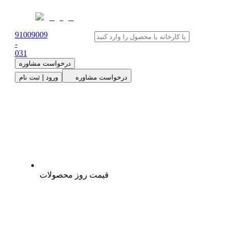
91009009
-
0
31
درخواست مشاوره
درخواست مشاوره
ورود | ثبت نام
قیمت روز محصولات