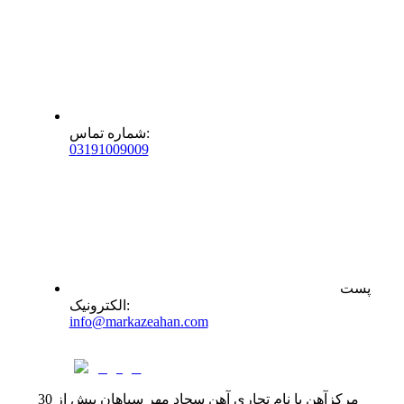
:
شماره تماس
0
31
91009009
پست
:
الکترونیک
info@markazeahan.com
مرکزآهن با نام تجاری آهن سجاد مهر سپاهان بیش از 30