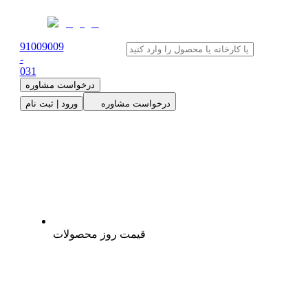
91009009
-
0
31
درخواست مشاوره
درخواست مشاوره
ورود | ثبت نام
قیمت روز محصولات