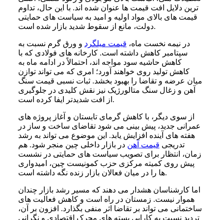
ترین دلایل افت قیمت ها عنوان شده اند. با این حال، تداوم
قیمت های بالای مواد اولیه و امید به سیاست های حمایتی
دولت، مانع از سقوط شدید بازار شده است.
در نیمه نخست ماه،
قیمت میلگرد
و ورق گرم نسبت به
سپتامبر کاهش داشته است. کارخانه های فولادی که با
کاهش حاشیه سود مواجه اند، احتمالاً در ادامه ماه به
کاهش تولید روی خواهند آورد؛ امری که می تواند توازن
میان عرضه و تقاضا را بهبود بخشد. ثبات نسبی قیمت سنگ
آهن و زغال سنگ متالورژیک نیز نقش کلیدی در جلوگیری
از افت شدیدتر ایفا کرده است.
از سوی دیگر، با کاهش گرمای تابستان و آغاز پروژه های
عمرانی جدید، پیش بینی می شود تقاضای ساخت و ساز در
هفته های آینده افزایش یابد. این موضوع می تواند به رشد
تدریجی
قیمت آهن
در بازار داخلی چین منجر شود. هم
زمان، انتظار برای تصویب سیاست های حمایتی در نشست
پیش روی کمیته مرکزی حزب کمونیست چین، امیدواری
ها را در میان فعالان بازار زنده نگه داشته است.
اما کارشناسان هشدار می دهند که مسیر رشد بازار چندان
هموار نیست. زمستان در راه است و کاهش فعالیت های
ساختمانی می تواند بر تقاضا اثر منفی بگذارد. افزون بر آن،
تردید نسبت به کارایی بسته های محرک اقتصادی و نگرانی