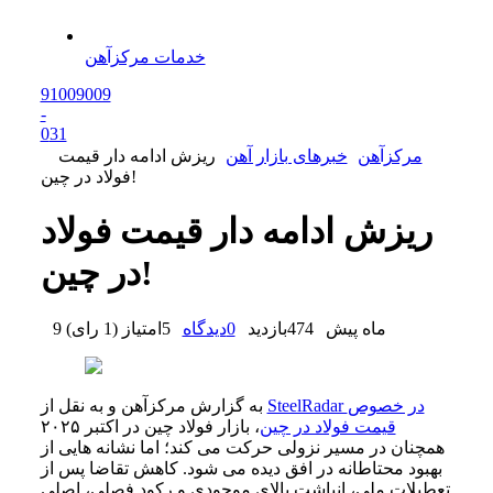
خدمات مرکزآهن
91009009
-
0
31
مرکزآهن
خبرهای بازار آهن
ریزش ادامه دار قیمت
فولاد در چین!
ریزش ادامه دار قیمت فولاد
در چین!
9 ماه پیش
474
بازدید
0
دیدگاه
5
امتیاز
(
1 رای
)
SteelRadar در خصوص
به گزارش مرکزآهن و به نقل از
قیمت فولاد در چین
، بازار فولاد چین در اکتبر ۲۰۲۵
همچنان در مسیر نزولی حرکت می کند؛ اما نشانه هایی از
بهبود محتاطانه در افق دیده می شود. کاهش تقاضا پس از
تعطیلات ملی، انباشت بالای موجودی و رکود فصلی، اصلی