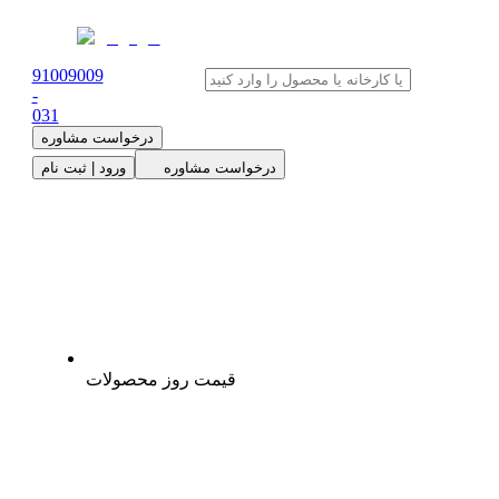
91009009
-
0
31
درخواست مشاوره
درخواست مشاوره
ورود | ثبت نام
قیمت روز محصولات