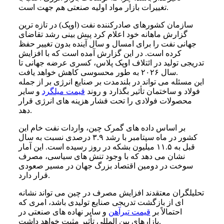
تغییرات بازار مواد اولیه صنعتی هم جهت است.
سازمان کشورهای صادرکننده نفت (اوپک) در تازه ترین
گزارش ماهانه خود اعلام کرد پیش بینی رشد تقاضای
جهانی نفت را برای امسال و سال آینده بدون تغییر حفظ
کرده است. در این گزارش آمده است که با افزایش
تدریجی تولید در ائتلاف اوپک پلاس، کسری عرضه جهانی تا
سال ۲۰۲۶ به طور محسوسی کاهش خواهد یافت.
این مسئله می تواند در بلندمدت بر صنایع انرژی بر از جمله
فولاد و ساختمان تأثیر بگذارد و روند
قیمت میلگرد
و سایر
محصولات فولادی را تحت فشار هزینه های انرژی قرار
دهد.
بر اساس داده های گمرک چین، واردات نفت خام این
کشور در ماه سپتامبر با رشد ۳.۹ درصدی نسبت به سال
قبل به ۱۱.۵ میلیون بشکه در روز رسیده است. این آمار
نشان می دهد که با وجود تنش های سیاسی، مصرف
سوخت در دومین اقتصاد بزرگ جهان در مسیر صعودی
قرار دارد.
تحلیلگران معتقدند افزایش مصرف در چین می تواند نشانه
ای از بازگشت تدریجی صنایع تولیدی باشد، امری که
احتمالاً بر
قیمت تیرآهن
و سایر نهاده های صنعتی در
بازارهای بین المللی تأثیر مثبت خواهد داشت.