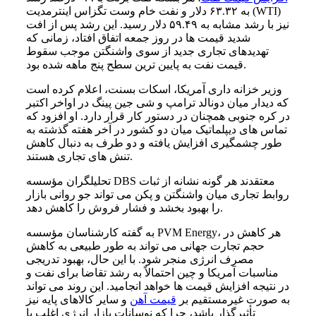
به ۶۳.۳۲ دلار و نفت خام وست تگزاس اینترمدیت (WTI)
نیز با رشد مشابه به ۵۹.۴۹ دلار رسید. این رشد پس از افت
شدید قیمت ها در روز جمعه اتفاق افتاد، زمانی که
تهدیدهای تجاری جدید از سوی واشنگتن موجب سقوط
قیمت نفت به پایین ترین سطح پنج ماهه شده بود.
وزیر خزانه داری آمریکا، اسکات بسنت، اعلام کرده است
که دیدار میان دونالد ترامپ و شی جین پینگ در اواخر اکتبر
در کره جنوبی همچنان در دستور کار قرار دارد. او افزود که
تماس های دیپلماتیک میان دو کشور در آخر هفته گذشته به
طور چشمگیری افزایش یافته و دو طرف به دنبال کاهش
تنش های تجاری هستند.
تحلیلگران مؤسسه DBS معتقدند هر گونه نشانه از ثبات
روابط تجاری میان واشنگتن و پکن می تواند جو روانی بازار
را بهبود بخشد و فشار فروش را کاهش دهد.
به گفته کارشناسان مؤسسه PVM Energy، هر کاهش در
حجم تجارت جهانی می تواند به طور طبیعی به کاهش
مصرف انرژی منجر شود. با این حال، بهبود تدریجی
مناسبات آمریکا و چین احتمالاً به رشد تقاضا برای نفت و
در نتیجه افزایش قیمت ها خواهد انجامید. این روند می تواند
به صورت غیرمستقیم بر
قیمت آهن
و سایر کالاهای پایه نیز
تأثیرگذار باشد، چرا که نوسانات بازار انرژی اغلب با