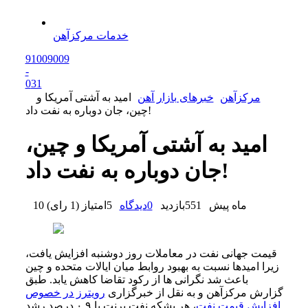
خدمات مرکزآهن
91009009
-
0
31
مرکزآهن
خبرهای بازار آهن
امید به آشتی آمریکا و
چین، جان دوباره به نفت داد!
امید به آشتی آمریکا و چین،
جان دوباره به نفت داد!
10 ماه پیش
551
بازدید
0
دیدگاه
5
امتیاز
(
1 رای
)
قیمت جهانی نفت در معاملات روز دوشنبه افزایش یافت،
زیرا امیدها نسبت به بهبود روابط میان ایالات متحده و چین
باعث شد نگرانی ها از رکود تقاضا کاهش یابد. طبق
گزارش مرکزآهن و به نقل از خبرگزاری
رویترز در خصوص
افزایش قیمت نفت
، هر بشکه نفت برنت با ۰.۹ درصد رشد