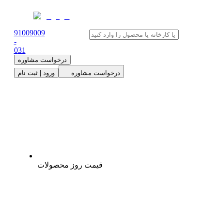
91009009
-
0
31
درخواست مشاوره
درخواست مشاوره
ورود | ثبت نام
قیمت روز محصولات