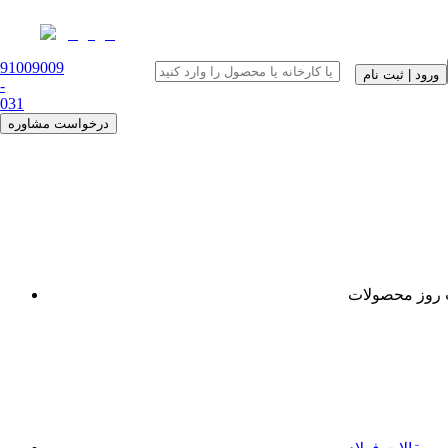
91009009
ورود | ثبت نام
-
0
31
درخواست مشاوره
روز محصولات