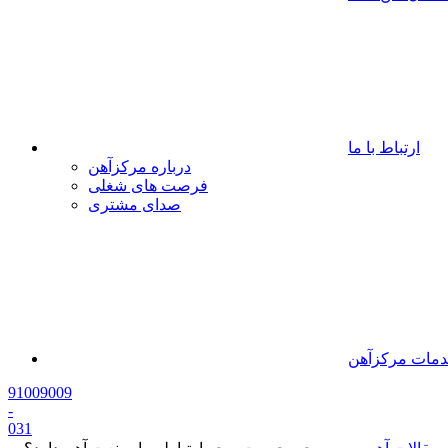
ارتباط با ما
درباره مرکزآهن
فرصت های شغلی
صدای مشتری
مات مرکزآهن
91009009
-
0
31