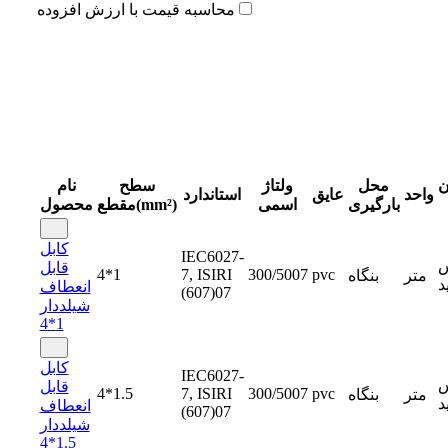
محاسبه قیمت با ارزش افزوده
ن
محل
ولتاژ
سطح
نام
واحد
عایق
استاندارد
بارگیری
اسمی
مقطع(mm²)
محصول
کابل
IEC6027-
س
قابل
4*1
7, ISIRI
300/5007
pvc
متر
بنگاه
د
انعطاف
(607)07
شیلددار
1*4
کابل
IEC6027-
س
قابل
4*1.5
7, ISIRI
300/5007
pvc
متر
بنگاه
د
انعطاف
(607)07
شیلددار
1.5*4