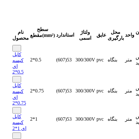
سطح
ن
محل
ولتاژ
نام
واحد
عایق
استاندارد
مقطع(mm²)
بارگیری
اسمی
محصول
کابل
س
متر
بنگاه
pvc
300/300V
(607)53
2*0.5
کیسه
د
ای
0.5*2
کابل
س
متر
بنگاه
pvc
300/300V
(607)53
2*0.75
کیسه
د
ای
0.75*2
س
کابل
متر
بنگاه
pvc
300/300V
(607)53
2*1
د
کیسه
ای 1*2