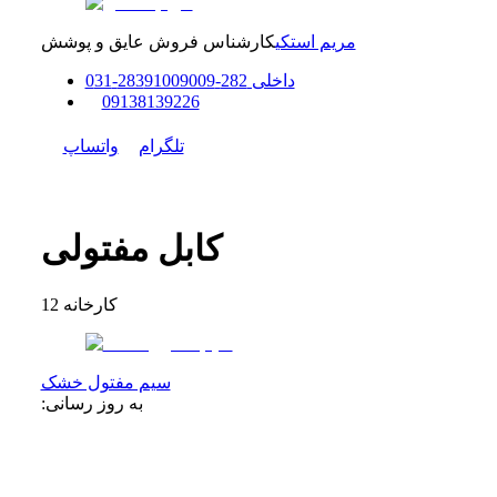
مریم استکی
کارشناس فروش عایق و پوشش
داخلی
282-283
91009009
-
31
0
0
9138139226
تلگرام
واتساپ
کابل مفتولی
کارخانه
12
سیم مفتول خشک
به روز رسانی: