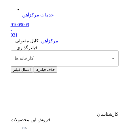
خدمات مرکزآهن
91009009
-
0
31
مرکزآهن
کابل مفتولی
فیلترگذاری
کارخانه ها
حذف فیلترها
اعمال فیلتر
کارشناسان
فروش این محصولات