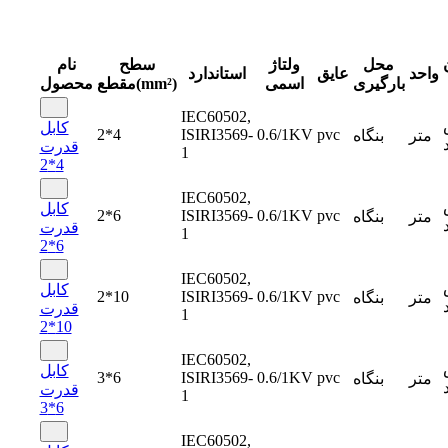
محل
ولتاژ
سطح
نام
واحد
عایق
استاندارد
بارگیری
اسمی
مقطع(mm²)
محصول
IEC60502,
کابل
2*4
ISIRI3569-
0.6/1KV
pvc
متر
بنگاه
قدرت
1
4*2
IEC60502,
کابل
2*6
ISIRI3569-
0.6/1KV
pvc
متر
بنگاه
قدرت
1
6*2
IEC60502,
کابل
2*10
ISIRI3569-
0.6/1KV
pvc
متر
بنگاه
قدرت
1
10*2
IEC60502,
کابل
3*6
ISIRI3569-
0.6/1KV
pvc
متر
بنگاه
قدرت
1
6*3
IEC60502,