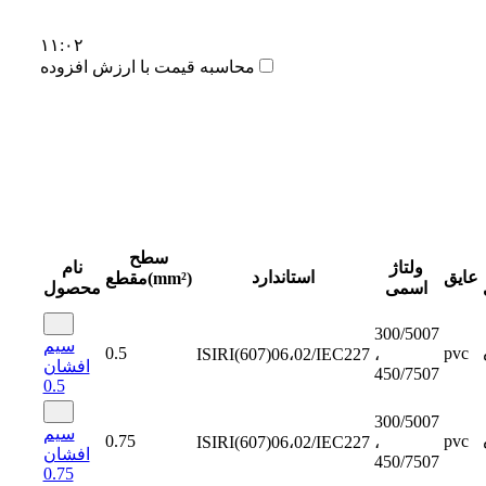
۱۱:۰۲
محاسبه قیمت با ارزش افزوده
سطح
ولتاژ
نام
عایق
استاندارد
مقطع(mm²)
اسمی
محصول
300/5007
سیم
0.5
pvc
ISIRI(607)06،02/IEC227
،
افشان
450/7507
0.5
300/5007
سیم
0.75
pvc
ISIRI(607)06،02/IEC227
،
افشان
450/7507
0.75