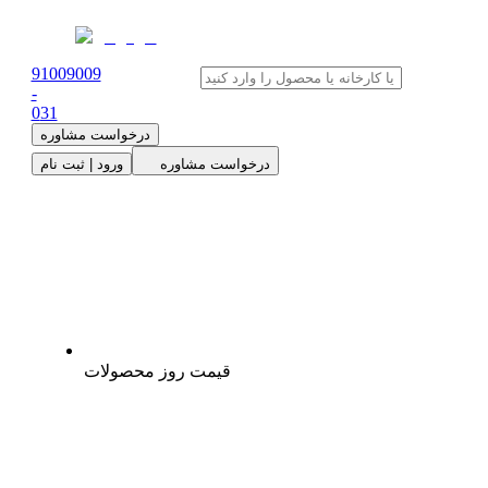
91009009
-
0
31
درخواست مشاوره
درخواست مشاوره
ورود | ثبت نام
قیمت روز محصولات