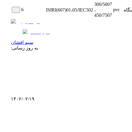
300/5007
6
pvc
نگاه
،
ISIRI(607)01،05/IEC502
450/7507
سیم افشان
به روز رسانی:
۱۴۰۲/۰۲/۱۹