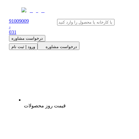
91009009
-
0
31
درخواست مشاوره
درخواست مشاوره
ورود | ثبت نام
قیمت روز محصولات