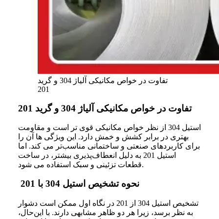
تفاوت در خواص مکانیکی آلیاژ 304 و گرید
201
تفاوت در خواص مکانیکی آلیاژ 304 و گرید 201
استیل 304 از
نظر
خواص
مکانیکی
قوی‌ تر
است
و
مقاومت
بهتری
در
برابر
کشش
و
خمش
دارد. این
ویژگی‌ ها
آن
را
برای
کاربردهای
صنعتی
و
ساختمانی
مناسب‌تر
می‌ کند. اما
استیل 201 به
دلیل
انعطاف‌پذیری
بیشتر،
در
ساخت
می‌ شود.
قطعات
تزئینی
و
سبک
استفاده
نحوه تشخیص استیل 304 با 201
تشخیص
استیل 304 از 201 در
نگاه
اول
ممکن
است
دشوار
به
نظر
برسد،
زیرا
هر
دو
ظاهر
مشابهی
دارند. با این‌حال،