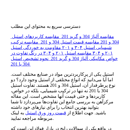
دسترسی سریع به محتوای این مطلب
مقایسه آلیاژ 304 و گرید 201
مقایسه کاربردهای استیل
304 و 201
مقایسه قیمت استیل 304 و 201
مقایسه ترکیب
شیمیایی استیل ۳۰۴ و ۲۰۱
مقاومت به خوردگی استیل
۲۰۱ و ۳۰۴
مقایسه استیل ۲۰۱ و ۳۰۴ در رنگ
تفاوت در
خواص مکانیکی آلیاژ 304 و گرید 201
نحوه تشخیص استیل
304 با 201
استیل
یکی
از
پرکاربردترین
مواد
در
صنایع
مختلف
است.
اما
آیا
می‌دانید
که
انواع
مختلفی
از
استیل
وجود
دارد؟
دو
نوع
پرطرفدار
آن،
استیل 304 و 201 هستند.
تفاوت استیل
304 با 201
نه‌ تنها
در
ترکیب
شیمیایی،
بلکه
در
خواص،
کاربردها
و
حتی
قیمت
آنها
مشخص
است. این
مقاله
مرکزآهن
به
بررسی
جامع
این
تفاوت‌ها
می‌پردازد
تا
شما
بتوانید
بهترین
انتخاب
را
برای
نیازهای
خود
داشته
باشید.
جهت اطلاع از
قیمت روز ورق استیل
به لینک
مربوطه مراجعه نمایید.
در واقع یکی از سوالات رایج در بازار فولاد این است که