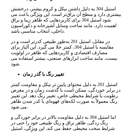
استیل
304
به
دلیل
داشتن
نیکل
و
کروم
بیشتر،
درخشش
بیشتری
دارد
و
سطح
آن
براق
تر
است
.
این
ویژگی
باعث
می
شود
استیل
304
برای
کاربردهایی
که
ظاهر
زیبا
و
براق
اهمیت
دارد،
مانند
ساخت
وسایل
آشپزخانه
و
دکوراسیون
.
داخلی،
انتخاب
مناسبی
باشد
در
مقابل،
استیل
201
به
طور
طبیعی
کدرتر
است
و
در
مقایسه
با
استیل
304
،
کمتر
جلا
می
‌
گیرد
.
این
آلیاژ
برای
مصارف
اقتصادی
و
کاربردهایی
که
ظاهر
در
اولویت
نیست،
مانند
ساخت
ابزارهای
صنعتی،
بیشتر
استفاده
می
.
شود
تغییر رنگ با گذر زمان
استیل
201
به
دلیل
محتوای
پایین
‌
تر
نیکل
و
مقاومت
کمتر
در
برابر
خوردگی،
ممکن
است
با
گذشت
زمان
و
در
معرض
رطوبت
یا
شرایط
محیطی
خاص،
تغییر
رنگ
دهد
.
این
تغییر
رنگ
معمولاً
به
صورت
لکه
های
قهوه
ای
یا
کدر
شدن
ظاهر
.
می
‌
شود
اما
استیل
304
به
دلیل
مقاومت
بالاتر
در
برابر
خوردگی
و
زنگ
‌
زدگی،
ظاهر
براق
و
رنگ
طبیعی
خود
را
حتی
در
شرایط
سخت
محیطی
حفظ
می
‌
کند
.
این
ویژگی،
استیل