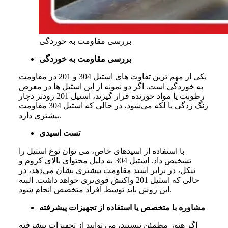
بررسی مقاومت به خوردگی
بررسی مقاومت به خوردگی
یکی
از
مهم
‌
ترین
تفاوت
‌
های
استیل
304
و
201
در
مقاومت
به
خوردگی
است
.
اگر
دو
نمونه
از
این
استیل
‌
ها
در
معرض
رطوبت
یا
مواد
خورنده
قرار
گیرند،
استیل
201
زودتر
دچار
زنگ
‌
زدگی
یا
لکه
می
شود،
در
حالی
که
استیل
304
مقاومت
.
بیشتری
دارد
تست اسیدی
با
استفاده
از
اسیدهای
خاص،
می
‌
توان
نوع
استیل
را
تشخیص
داد
.
استیل
304
به
دلیل
محتوای
بالای
کروم
و
نیکل،
در
برابر
اسید
مقاومت
بیشتری
نشان
می
دهد،
در
حالی
که
استیل
201
واکنش
قوی
تری
خواهد
داشت
.
البته
.
این
روش
باید
توسط
افراد
متخصص
انجام
شود
مشاوره با متخصص یا استفاده از تجهیزات پیشرفته
اگر
هنوز
مطمئن
نیستید،
می‌ توانید
از
تجهیزات
پیشرفته