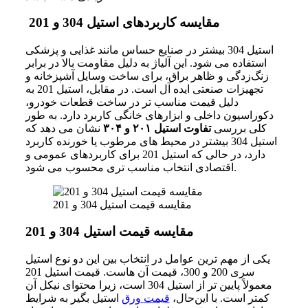
مقایسه کاربردهای استیل 304 و 201
استیل 304 بیشتر
در
صنایع
حساس
مانند
غذایی
و
پزشکی
استفاده
می‌ شود. این
آلیاژ
به
دلیل
مقاومت
بالا
در
برابر
زنگ‌زدگی
و
ظاهر
براق،
برای
ساخت
وسایل
آشپزخانه
و
تجهیزات
صنعتی
ایده‌ آل
است. در
مقابل،
استیل 201 به
دلیل
قیمت
مناسب‌ تر
در
ساخت
قطعات
خودرو،
دکوراسیون
داخلی
و
ابزارهای
خانگی
کاربرد
دارد.
به طور
کلی بررسی
تفاوت استیل ۲۰۱ و ۳۰۴
نشان می‌ دهد که
استیل 304 بیشتر در محیط‌ های مرطوب یا خورنده کاربرد
دارد، در حالی که استیل 201 برای کاربردهای عمومی و
اقتصادی انتخاب مناسب‌ تری محسوب می‌ شود.
مقایسه قیمت استیل 304 و 201
مقایسه قیمت استیل 304 و 201
یکی
از
مهم‌ ترین
عوامل
در
انتخاب
بین
این
دو
نوع
استیل
سری 200
و 300
،
قیمت
آن‌ هاست. قیمت
استیل 201
معمولاً
پایین‌ تر
از
استیل 304 است،
زیرا
محتوای
نیکل
آن
کمتر
است. با این‌حال،
قیمت
ورق
استیل
بگیر
به
شرایط