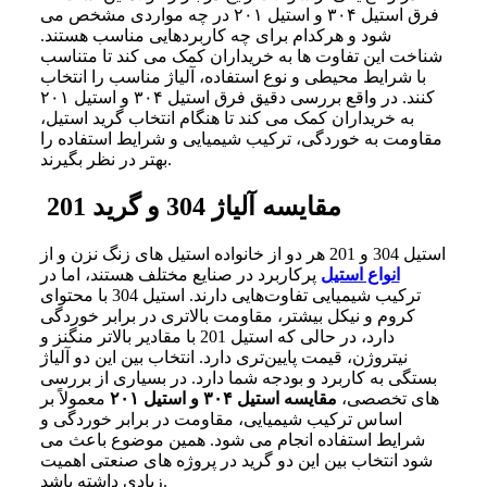
فرق استیل ۳۰۴ و استیل ۲۰۱ در چه مواردی مشخص می‌
شود و هرکدام برای چه کاربردهایی مناسب هستند.
شناخت این تفاوت‌ ها به خریداران کمک می‌ کند تا متناسب
با شرایط محیطی و نوع استفاده، آلیاژ مناسب را انتخاب
کنند. در واقع بررسی دقیق فرق استیل ۳۰۴ و استیل ۲۰۱
به خریداران کمک می‌ کند تا هنگام انتخاب گرید استیل،
مقاومت به خوردگی، ترکیب شیمیایی و شرایط استفاده را
بهتر در نظر بگیرند.
مقایسه آلیاژ 304 و گرید 201
استیل 304 و 201 هر دو از خانواده استیل‌ های زنگ‌ نزن و از
انواع استیل
پرکاربرد در صنایع مختلف هستند،
اما
در
ترکیب
شیمیایی
تفاوت‌هایی
دارند. استیل 304 با
محتوای
کروم
و
نیکل
بیشتر،
مقاومت
بالاتری
در
برابر
خوردگی
دارد،
در
حالی
که
استیل 201 با
مقادیر
بالاتر
منگنز
و
نیتروژن،
قیمت
پایین‌تری
دارد. انتخاب
بین
این
دو
آلیاژ
بستگی
به
کاربرد
و
بودجه
شما
دارد.
در بسیاری از بررسی‌
های تخصصی،
مقایسه استیل ۳۰۴ و استیل ۲۰۱
معمولاً بر
اساس ترکیب شیمیایی، مقاومت در برابر خوردگی و
شرایط استفاده انجام می‌ شود. همین موضوع باعث می‌
شود انتخاب بین این دو گرید در پروژه‌ های صنعتی اهمیت
زیادی داشته باشد.