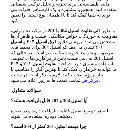
مانند
طیف‌سنجی
برای
تجزیه
و
تحلیل
ترکیب
شیمیایی
استفاده
کنید. همچنین،
مشاوره
با
یک
کارشناس
فلزات
می‌
تواند
به
شما
کمک
کند
تا
با
اطمینان
نوع
استیل
را
تعیین
کنید.
به طور کلی
تفاوت استیل 304 با 201
در ترکیب شیمیایی،
مقاومت به خوردگی، خواص مکانیکی، قیمت و ظاهر آن‌ها
مشخص می‌شود. بررسی دقیق
فرق استیل ۳۰۴ و استیل
۲۰۱
نشان می‌ دهد که استیل 304 برای محیط‌ های
مرطوب و شرایط خورنده مناسب‌ تر است، در حالی که
استیل 201 به دلیل قیمت پایین‌ تر در کاربردهای عمومی
استفاده بیشتری دارد. شناخت
تفاوت استیل ۲۰۱ و ۳۰۴
می‌تواند به خریداران کمک کند تا بهترین آلیاژ را متناسب با
نیاز پروژه انتخاب کنند. لازم به ذکر است در سایت
تمامی قیمت‌ ها به‌ روز اعلام می‌ شود.
مرکزآهن
سوالات متداول
آیا استیل 304 و 201 قابل بازیافت هستند؟
بله،
هر
دو
نوع
استیل
قابلیت
بازیافت
دارند
و
در
صنایع
می‌ شوند.
مختلف
دوباره
استفاده
چرا قیمت استیل 201 کمتر از 304 است؟