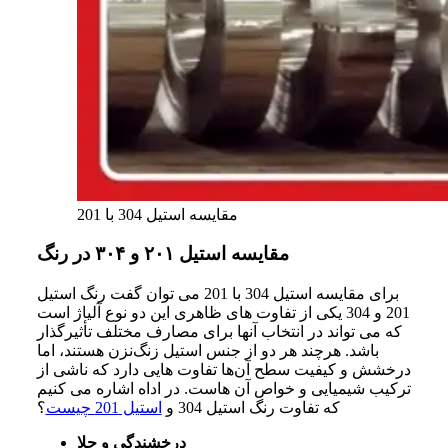
مقایسه استیل 304 با 201
مقایسه استیل ۲۰۱ و ۳۰۴ در رنگ
برای مقایسه استیل 304 با 201 می توان گفت
رنگ
استیل
201 و 304 یکی
از
تفاوت‌ های
ظاهری
این
دو
نوع
آلیاژ
است
که
می‌ تواند
در
انتخاب
آنها
برای
مصارف
مختلف
تأثیرگذار
باشد. هرچند
هر
دو
از
جنس
استیل
زنگ‌نزن
هستند،
اما
درخشش
و
کیفیت
سطح
آن‌ها
تفاوت‌ هایی
دارد
که
ناشی
از
ترکیب
شیمیایی
و
خواص
آن‌ هاست.
در اداه اشاره می کنیم
که تفاوت رنگ استیل 304 و
استیل 201 چیست
؟
درخشندگی و جلا