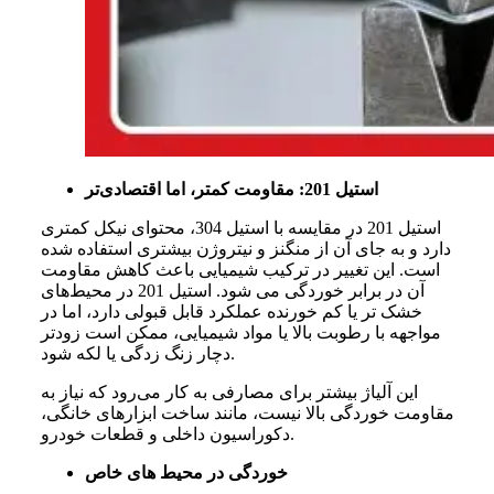
استیل 201: مقاومت کمتر، اما اقتصادی‌تر
استیل
201
در
مقایسه
با
استیل
304
،
محتوای
نیکل
کمتری
دارد
و
به
جای
آن
از
منگنز
و
نیتروژن
بیشتری
استفاده
شده
است
.
این
تغییر
در
ترکیب
شیمیایی
باعث
کاهش
مقاومت
آن
در
برابر
خوردگی
می
‌
شود
.
استیل
201
در
محیط
های
خشک
‌
تر
یا
کم
‌
خورنده
عملکرد
قابل
قبولی
دارد،
اما
در
مواجهه
با
رطوبت
بالا
یا
مواد
شیمیایی،
ممکن
است
زودتر
.
دچار
زنگ
‌
زدگی
یا
لکه
شود
این
آلیاژ
بیشتر
برای
مصارفی
به
کار
می‌رود
که
نیاز
به
مقاومت
خوردگی
بالا
نیست،
مانند
ساخت
ابزارهای
خانگی،
خودرو.
دکوراسیون
داخلی
و
قطعات
خوردگی در محیط‌ های خاص