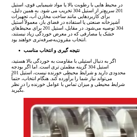
در
محیط‌ هایی
با
رطوبت
بالا
یا
مواد
شیمیایی
قوی،
استیل
201 سریع‌تر
از
استیل 304 تخریب
می‌ شود. به
همین
دلیل،
برای
کاربردهایی
مانند
ساخت
مخازن
آب،
تجهیزات
آشپزخانه
صنعتی
یا
استفاده
در
فضای
باز،
معمولاً
استیل
304 توصیه
می‌شود. در
مقابل،
استیل 201 برای
محیط‌های
خشک
یا
مصارفی
که
در
معرض
خوردگی
زیاد
نیستند،
بود.
انتخاب
مقرون‌به‌صرفه‌تری
خواهند
نتیجه‌ گیری و انتخاب مناسب
اگر
به
دنبال
استیلی
با
مقاومت
به
خوردگی
بالا
هستید،
استیل 304 گزینه
مطمئن‌ تری
است. اما
اگر
بودجه
محدودی
دارید
و
شرایط
محیطی
خورنده
نیست،
استیل 201
می‌تواند
نیاز
شما
را
برآورده
کند. هنگام
انتخاب،
حتماً
شرایط
محیطی
و
میزان
تماس
با
عوامل
خورنده
را
در
نظر
بگیرید.