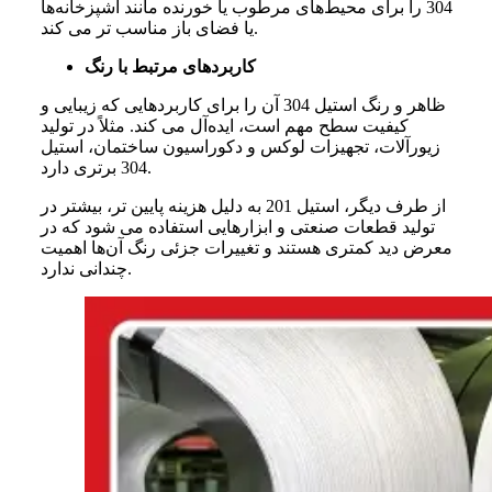
304
را
برای
محیط
های
مرطوب
یا
خورنده
مانند
آشپزخانه
ها
.
یا
فضای
باز
مناسب
‌
تر
می
‌
کند
کاربردهای مرتبط با رنگ
ظاهر
و
رنگ
استیل
304
آن
را
برای
کاربردهایی
که
زیبایی
و
کیفیت
سطح
مهم
است،
ایده
آل
می
‌
کند
.
مثلاً
در
تولید
زیورآلات،
تجهیزات
لوکس
و
دکوراسیون
ساختمان،
استیل
.
304
برتری
دارد
از
طرف
دیگر،
استیل 201 به
دلیل
هزینه
پایین‌ تر،
بیشتر
در
تولید
قطعات
صنعتی
و
ابزارهایی
استفاده
می‌ شود
که
در
معرض
دید
کمتری
هستند
و
تغییرات
جزئی
رنگ
آن‌ها
اهمیت
ندارد.
چندانی