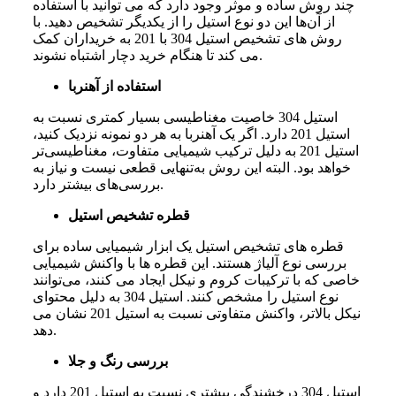
چند
روش
ساده
و
موثر
وجود
دارد
که
می‌ توانید
با
استفاده
از
آن‌ها
این
دو
نوع
استیل
را
از
یکدیگر
تشخیص
دهید
. با
روش‌ های تشخیص استیل 304 با 201 به خریداران کمک
می‌ کند تا هنگام خرید دچار اشتباه نشوند.
استفاده از آهنربا
استیل
304
خاصیت
مغناطیسی
بسیار
کمتری
نسبت
به
استیل
201
دارد
.
اگر
یک
آهنربا
به
هر
دو
نمونه
نزدیک
کنید،
استیل
201
به
دلیل
ترکیب
شیمیایی
متفاوت،
مغناطیسی
تر
خواهد
بود
.
البته
این
روش
به
تنهایی
قطعی
نیست
و
نیاز
به
.
بررسی
های
بیشتر
دارد
قطره تشخیص استیل
قطره‌ های
تشخیص
استیل
یک
ابزار
شیمیایی
ساده
برای
بررسی
نوع
آلیاژ
هستند. این
قطره‌ ها
با
واکنش
شیمیایی
خاصی
که
با
ترکیبات
کروم
و
نیکل
ایجاد
می‌ کنند،
می‌توانند
نوع
استیل
را
مشخص
کنند. استیل 304 به
دلیل
محتوای
نیکل
بالاتر،
واکنش
متفاوتی
نسبت
به
استیل 201 نشان
می‌
دهد.
بررسی رنگ و جلا
استیل
304
درخشندگی
بیشتری
نسبت
به
استیل
201
دارد
و