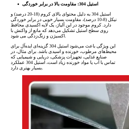
استیل 304: مقاومت بالا در برابر خوردگی
استیل
304
به
دلیل
محتوای
بالای
کروم
(18-20
درصد
)
و
نیکل
(8-10
درصد
)
،
مقاومت
بسیار
خوبی
در
برابر
خوردگی
دارد
.
کروم
موجود
در
این
آلیاژ،
یک
لایه
اکسیدی
محافظ
روی
سطح
استیل
تشکیل
می
دهد
که
مانع
از
واکنش
با
.
اکسیژن
و
زنگ
زدگی
می
‌
شود
این
ویژگی
باعث
می‌شود
استیل 304 گزینه‌ای
ایده‌آل
برای
محیط‌های
مرطوب،
خورنده
و
اسیدی
باشد. برای
مثال،
در
صنایع
غذایی،
تجهیزات
پزشکی،
دریایی
و
شیمیایی
که
تماس
با
آب
یا
مواد
خورنده
زیاد
است،
استیل 304 عملکرد
دارد.
بسیار
بهتری