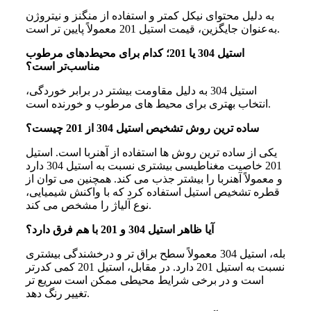
به
دلیل
محتوای
نیکل
کمتر
و
استفاده
از
منگنز
و
نیتروژن
است.
به‌عنوان
جایگزین،
قیمت
استیل 201 معمولاً
پایین‌ تر
استیل 304 یا 201؛ کدام برای محیط‌دهای مرطوب
مناسب‌تر است؟
استیل 304 به
دلیل
مقاومت
بیشتر
در
برابر
خوردگی،
است.
انتخاب
بهتری
برای
محیط‌ های
مرطوب
و
خورنده
ساده ترین روش تشخیص استیل 304 از 201 چیست؟
یکی از ساده‌ ترین روش‌ ها استفاده از آهنربا است. استیل
201 خاصیت مغناطیسی بیشتری نسبت به استیل 304 دارد
و معمولاً آهنربا را بیشتر جذب می‌ کند. همچنین می‌ توان از
قطره تشخیص استیل استفاده کرد که با واکنش شیمیایی،
نوع آلیاژ را مشخص می‌ کند.
آیا ظاهر استیل 304 و 201 با هم فرق دارد؟
بله، استیل 304 معمولاً سطح براق‌ تر و درخشندگی بیشتری
نسبت به استیل 201 دارد. در مقابل، استیل 201 کمی کدرتر
است و در برخی شرایط محیطی ممکن است سریع‌ تر
تغییر رنگ دهد.