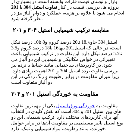
بازار
و
نوسان
قیمت
فلزات
وابسته
است.
در بسیاری از
پروژه‌ ها، بررسی قیمت در کنار
تفاوت استیل 304 با 201
انجام می‌ شود تا علاوه بر هزینه، عملکرد و دوام آلیاژ نیز در
نظر گرفته شود.
مقایسه ترکیب شیمیایی استیل ۳۰۴ و ۲۰۱
استیل304 حاوی18 تا20 درصد
کروم
و8 تا10 درصد
نیکل
است،
در
حالی
که
استیل201 تنها16 تا18 درصد
کروم
و3.5
تا5.5 درصد
نیکل
دارد. این
تفاوت
در
ترکیب
شیمیایی
باعث
تغییراتی
در
خواص
مکانیکی
و
شیمیایی
این
دو
آلیاژ
می‌
شود.
در کاربردهای ساختمانی مانند حفاظ یا نرده نیز
بررسی تفاوت نرده استیل 304 و 201 اهمیت زیادی دارد،
زیرا میزان مقاومت در برابر رطوبت و زنگ‌ زدگی در این
دو آلیاژ متفاوت است.
مقاومت به خوردگی استیل ۲۰۱ و ۳۰۴
مقاومت
به
خوردگی
ورق استیل
یکی
از
مهمترین
تفاوت‌
های
بین
استیل 201 و 304 است
که
نقش
کلیدی
در
انتخاب
آنها
برای
کاربردهای
مختلف
دارد. ترکیب
شیمیایی
این
دو
نوع
استیل
تاثیر
مستقیمی
بر
مقاومت
آن‌ها
در
برابر
عوامل
دارد.
خورنده،
مانند
رطوبت،
مواد
شیمیایی
و
نمک،