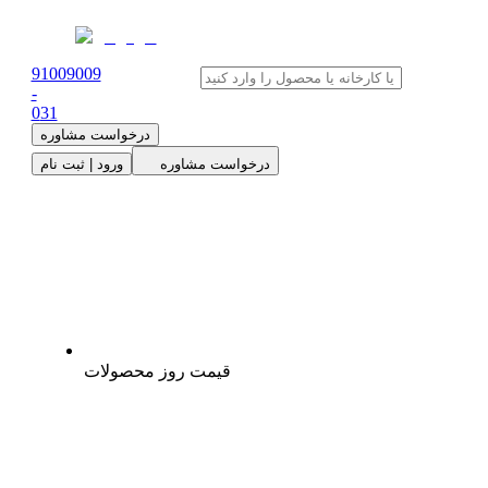
91009009
-
0
31
درخواست مشاوره
درخواست مشاوره
ورود | ثبت نام
قیمت روز محصولات