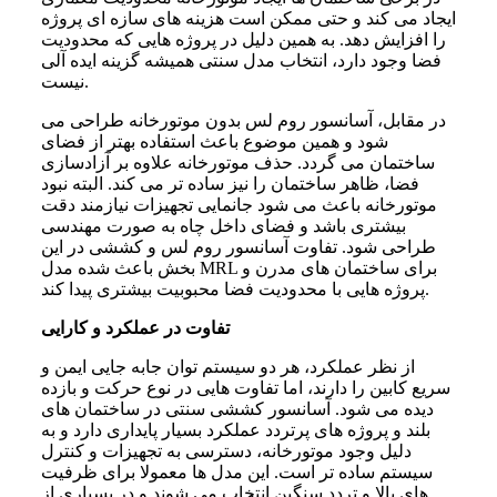
ایجاد می کند و حتی ممکن است هزینه های سازه ای پروژه
را افزایش دهد. به همین دلیل در پروژه هایی که محدودیت
فضا وجود دارد، انتخاب مدل سنتی همیشه گزینه ایده آلی
نیست.
در مقابل، آسانسور روم لس بدون موتورخانه طراحی می
شود و همین موضوع باعث استفاده بهتر از فضای
ساختمان می گردد. حذف موتورخانه علاوه بر آزادسازی
فضا، ظاهر ساختمان را نیز ساده تر می کند. البته نبود
موتورخانه باعث می شود جانمایی تجهیزات نیازمند دقت
بیشتری باشد و فضای داخل چاه به صورت مهندسی
طراحی شود. تفاوت آسانسور روم لس و کششی در این
بخش باعث شده مدل MRL برای ساختمان های مدرن و
پروژه هایی با محدودیت فضا محبوبیت بیشتری پیدا کند.
تفاوت در عملکرد و کارایی
از نظر عملکرد، هر دو سیستم توان جابه جایی ایمن و
سریع کابین را دارند، اما تفاوت هایی در نوع حرکت و بازده
دیده می شود. آسانسور کششی سنتی در ساختمان های
بلند و پروژه های پرتردد عملکرد بسیار پایداری دارد و به
دلیل وجود موتورخانه، دسترسی به تجهیزات و کنترل
سیستم ساده تر است. این مدل ها معمولا برای ظرفیت
های بالا و تردد سنگین انتخاب می شوند و در بسیاری از