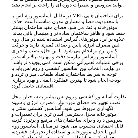
توانند سرویس و تعمیرات دوره ای را راحت تر انجام دهند.
در مقابل، آسانسور روم لس یا MRL برای ساختمان هایی
با محدودیت فضا و معماری مدرن مناسب است. حذف
موتورخانه باعث می شود فضای مفید ساختمان بیشتر
حفظ شود و ظاهر ساختمان ساده تر و مینیمال باقی بماند.
علاوه بر این، موتورهای گیرلس استفاده شده در مدل روم
لس مصرف انرژی پایین و صدای کمتری دارند و حرکت
کابین نرم تر انجام می شود. با این حال، نصب و اجرای
آسانسور روم لس نیازمند دقت و مهارت بالاتر است و
برخی عملیات تعمیراتی ممکن است کمی پیچیده تر باشد.
در نهایت، انتخاب بین آسانسور کششی و روم لس باید با
توجه به شرایط ساختمان، تعداد طبقات، میزان تردد و
بودجه انجام شود تا بهترین عملکرد، ایمنی و بهره برداری
اقتصادی حاصل گردد.
تفاوت آسانسور کششی و روم لس بیشتر به ساختار، محل
نصب تجهیزات، فضای مورد نیاز، مصرف انرژی و شیوه
نگهداری مربوط می شود. آسانسور کششی سنتی با
موتورخانه مجزا، دسترسی آسان تری برای تعمیرات و
سرویس دارد و برای ساختمان های مرتفع و پرتردد گزینه
قابل اعتمادی محسوب می شود. در مقابل، آسانسور روم
لس با حذف موتورخانه و استفاده از تجهیزات فشرده،
فضای کمتری اشغال می کند و معمولا صدای کمتر و