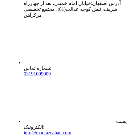
آدرس
اصفهان
:
خیابان امام خمینی، بعد از چهارراه
شریف، نبش کوچه عدالت(81)، مجتمع تخصصی
مرکزآهن
:
شماره تماس
0
31
91009009
پست
:
الکترونیک
info@markazeahan.com