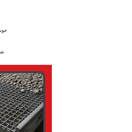
جوش 
شو