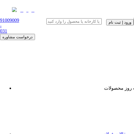
91009009
ورود | ثبت نام
-
0
31
درخواست مشاوره
روز محصولات