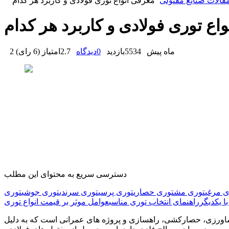
قالات صنایع مفتولی
معرفی انواع توری فولادی و کاربرد هر کدام
اع توری فولادی و کاربرد هر کدام
2 ماه پیش
5534
بازدید
0
دیدگاه
2.7
امتیاز
(
6 رای
)
دسترسی سریع به محتوای این مطلب
ی مرغی
توری مش
توری حصاری
توری پرسی
توری سرندی
توری جوشی
توری
ا یکدیگر
راهنمای انتخاب توری مناسب
عوامل موثر بر قیمت انواع توری
اورزی، حصارکشی، راهسازی و پروژه های عمرانی است که به دلیل