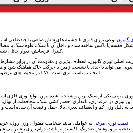
 گابیون
نوعی توری فلزی با چشمه های شش ضلعی یا چندضلعی است که م
شکل قفسه یا باکس ساخته شده و داخل آن با سنگ، قلوه سنگ یا مصالح
کنترل فرسایش، دیوار حائل، تثبیت شیب، حفاظت از کناره رودخانه و محوطه سازی استفاده می شود.
یت اصلی توری گابیون، انعطاف پذیری و مقاومت آن در برابر فشاره
بیونی می تواند تا حدی با نشست زمین یا حرکت خاک هماهنگ شود و
در محیط های مرطوب یا در تماس با خاک و آب، استفاده از گابیون گالوانیزه گرم یا روکش PVC انتخاب مناسب تری است.
وری مرغی یکی از سبک ترین و شناخته شده ترین انواع توری فلزی ا
این توری در مرغداری، باغداری، حصارکشی سبک، محافظت از نهال، 
د. به دلیل وزن کم و انعطاف پذیری بالا، حمل و نصب آن ساده است و ب
قیمت توری مرغی
به عواملی مانند ضخامت مفتول، وزن رول، عرض ت
ضخیم تر و پوشش ضدزنگ باکیفیت تر باشد، دوام توری بیشتر می شود 