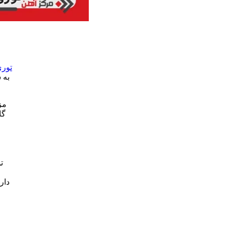
توری
به 
مز
گا
ت
دار