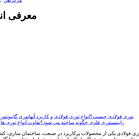
مرکزآهن
م
معرفی انو
توری فولادی چیست؟
انواع توری فولادی و کاربرد آنها
توری گابیون
تور
رابیتس
توری فلزی چگونه ساخته می شود؟
تفاوت انواع توری ها ب
ری فولادی یکی از محصولات پرکاربرد در صنعت، ساختمان سازی، کش