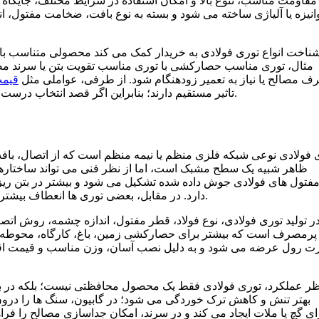
مقاومت مناسب، تنوع بالا و امکان استفاده در شرایط مختلف، جایگاه
انیزه یا آلیاژی ساخته می شود و بسته به نوع بافت، ضخامت مفتول، 
ناخت انواع توری فولادی به خریدار کمک می کند محصولی متناسب با ش
مثال، توری مناسب حصارکشی با توری مناسب تقویت بتن یا سرند مصال
 مصالح یا نیاز به تعمیر زودهنگام شود. از طرفی، عواملی مثل
قیمت
تاثیر مستقیم دارند؛ بنابراین اگر قصد انتخاب درست و اقتصادی دارید، ادامه مقاله می تواند راهنمای خوبی برای شما باشد.
 فولادی نوعی شبکه فلزی منظم یا نیمه منظم است که از اتصال، با
ظاهر شبیه یک سطح مشبک است، اما از نظر فنی می تواند ساختارهای
فتول های فولادی جوش داده شده تشکیل می شود و بیشتر در بتن ریز
دارد. در مقابل، بعضی توری ها انعطاف بیشتری دارند و برای پوشش، محافظت یا جداسازی فضا استفاده می شوند.
ر تولید توری فولادی، نوع فولاد، قطر مفتول، اندازه چشمه، روش اتص
پرمصرف است که بیشتر برای حصارکشی زمین، باغ، کارگاه، محوطه ص
 رول عرضه می شود و به دلیل نصب آسان، وزن مناسب و قیمت اقتصا
ظر عملکرد، توری فولادی فقط یک محصول محافظتی نیست؛ بلکه در بسیا
بهتر تنش و کاهش ترک خوردگی می شود؛ در گابیون، سنگ ها را درو
ی گچ یا ملات ایجاد می کند و در سرند، امکان جداسازی مصالح را فراه