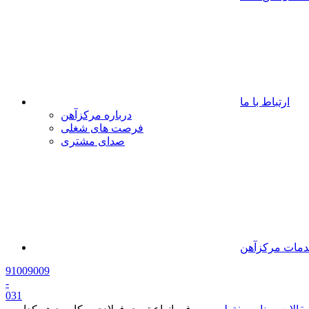
ارتباط با ما
درباره مرکزآهن
فرصت های شغلی
صدای مشتری
مات مرکزآهن
91009009
-
0
31