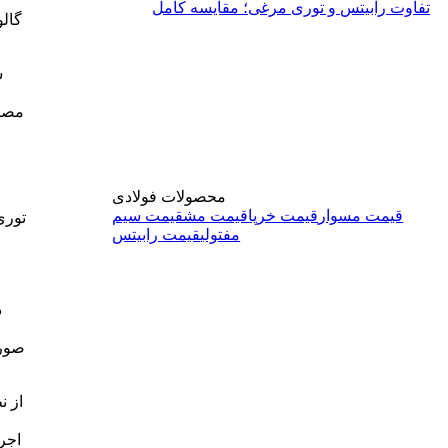
تفاوت رابیتس و توری مرغی؛ مقایسه کامل
گالو
ش
مصرف
محصولات فولادی
قیمت مسوار
قیمت خرپا
قیمت مش
قیمت سیم
توری
مفتولی
قیمت رابیتس
م
د
صورت
از ن
اجرا