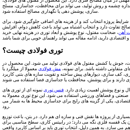
 مهمی در میان مصالح فلزی دارد. این محصول از مفتول های فولادی،
اندازه چشمه و روش تولید، می تواند برای محافظت، جداسازی، مسلح
سازی، پوشش دهی یا نگهداری مصالح استفاده شود.
رایط پروژه انتخاب کند و از هزینه های اضافی جلوگیری شود. برای
ح تفاوت دارد و انتخاب اشتباه می تواند باعث کاهش دوام، افزایش
 آهن
، ضخامت مفتول، نوع پوشش و ابعاد توری در هزینه نهایی خرید
توری فولادی چیست؟
فت، جوش یا کشش مفتول های فولادی تولید می شود. این محصول در
 متفاوتی داشته باشد. برای نمونه،
مش فولادی
معمولا از میلگرد یا
ی، کف سازی، دیوارهای پیش ساخته و تقویت سازه های بتنی کاربرد
ال و نوع پوشش اهمیت زیادی دارد.
فنس توری
نمونه ای از توری های
نعتی و فضاهای ورزشی استفاده می شود. این نوع توری معمولا به
دی، یکی از گزینه های رایج برای جداسازی محیط ها به شمار می
رود.
ری از پروژه ها نقش فنی و سازه ای هم دارد. در بتن، باعث توزیع
ن یک قفسه فلزی نگه می دارد؛ در رابیتس کاری، سطح مناسبی برای
م می سازد. به همین دلیل، انتخاب توری باید بر اساس کاربرد واقعی